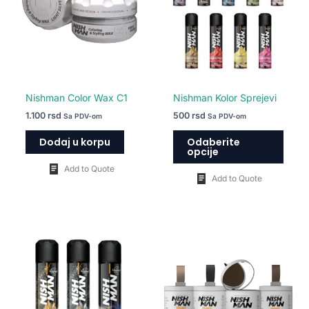
varija
Opcij
mogu
biti
izabr
na
Nishman Color Wax C1
Nishman Kolor Sprejevi
strani
1.100
rsd
500
rsd
Sa PDV-om
Sa PDV-om
proiz
Dodaj u korpu
Odaberite
opcije
Add to Quote
Add to Quote
Ovaj
Ovaj
proizvod
proiz
ima
ima
više
više
varijanti.
varija