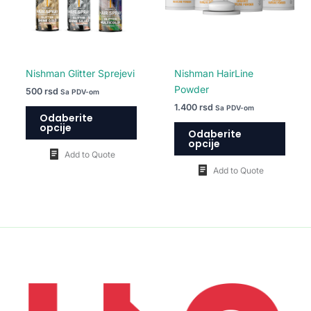
Opcije
Opcij
mogu
mogu
biti
biti
izabrane
izabr
na
na
Nishman Glitter Sprejevi
Nishman HairLine
stranici
strani
Powder
500
rsd
Sa PDV-om
proizvoda.
proiz
1.400
rsd
Sa PDV-om
Odaberite
opcije
Odaberite
opcije
Add to Quote
Add to Quote