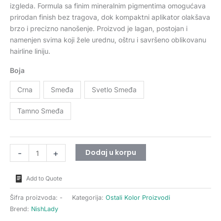
izgleda. Formula sa finim mineralnim pigmentima omogućava
prirodan finish bez tragova, dok kompaktni aplikator olakšava
brzo i precizno nanošenje. Proizvod je lagan, postojan i
namenjen svima koji žele urednu, oštru i savršeno oblikovanu
hairline liniju.
Boja
Crna
Smeđa
Svetlo Smeđa
Tamno Smeđa
Dodaj u korpu
-
+
Add to Quote
Šifra proizvoda:
-
Kategorija:
Ostali Kolor Proizvodi
Brend:
NishLady