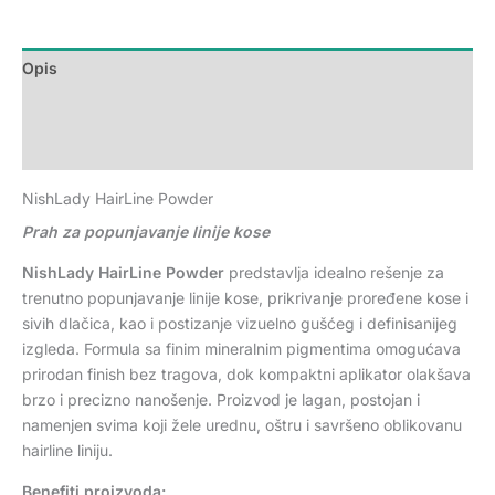
Opis
Dodatne informacije
Recenzije (0)
NishLady HairLine Powder
Prah za popunjavanje linije kose
NishLady HairLine Powder
predstavlja idealno rešenje za
trenutno popunjavanje linije kose, prikrivanje proređene kose i
sivih dlačica, kao i postizanje vizuelno gušćeg i definisanijeg
izgleda. Formula sa finim mineralnim pigmentima omogućava
prirodan finish bez tragova, dok kompaktni aplikator olakšava
brzo i precizno nanošenje. Proizvod je lagan, postojan i
namenjen svima koji žele urednu, oštru i savršeno oblikovanu
hairline liniju.
Benefiti proizvoda: