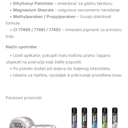
•
Ethylhexyl Palmitate
– omekšivač za glatku teksturu
•
Magnesium Stearate
– osigurava ravnomerno nanošenje
•
Methylparaben / Propylparaben
– čuvaju stabilnost
formule
•
CI 77499 / 77491 / 77492
– mineralni pigmenti za prirodnu
boju
Način upotrebe:
• Uzeti aplikator, pokupiti malu količinu praha i lagano
utapkati na područje koje želite popuniti.
• Po potrebi dodati još slojeva do željenog intenziteta.
• Idealno za hairline, razdeljak ili prikrivanje proređene kose.
Povezani proizvodi
Ovaj
proiz
ima
više