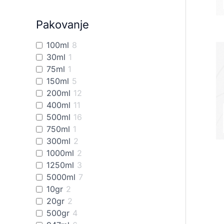
Pakovanje
100ml
8
30ml
1
75ml
1
150ml
5
200ml
12
400ml
11
500ml
16
750ml
1
300ml
2
1000ml
2
1250ml
3
5000ml
7
10gr
2
20gr
2
500gr
4