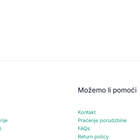
Možemo li pomoći
Kontakt
ije
Praćenje porudzbine
i
FAQs
Return policy