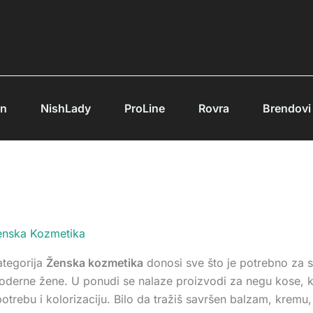
an
NishLady
ProLine
Rovra
Brendovi
enska Kozmetika
ategorija
Ženska kozmetika
donosi sve što je potrebno za
derne žene. U ponudi se nalaze proizvodi za negu kose, ka
otrebu i kolorizaciju. Bilo da tražiš savršen balzam, kremu,