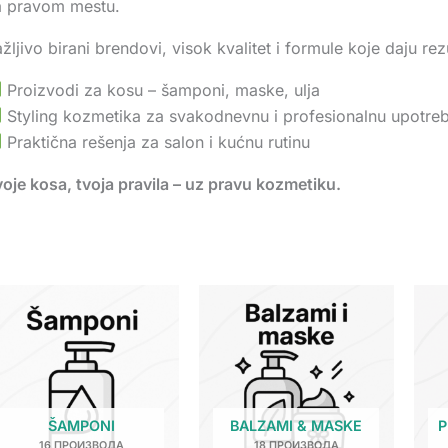
a pravom mestu.
žljivo birani brendovi, visok kvalitet i formule koje daju r
Proizvodi za kosu – šamponi, maske, ulja
Styling kozmetika za svakodnevnu i profesionalnu upotre
Praktična rešenja za salon i kućnu rutinu
oje kosa, tvoja pravila – uz pravu kozmetiku.
ŠAMPONI
BALZAMI & MASKE
P
16 ПРОИЗВОДА
18 ПРОИЗВОДА