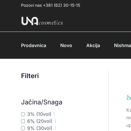
Pređi
Pozovi nas +381 (62) 30-15-15
na
sadržaj
Prodavnica
Novo
Akcija
Nishm
Filteri
Ž
Jačina/Snaga
K
3% (10vol)
1
mo
6% (20vol)
1
up
9% (30vol)
1