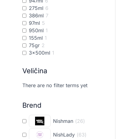
947ml
6
275ml
6
386ml
7
97ml
5
950ml
1
155ml
1
75gr
2
3x500ml
1
480ml
3
5x400ml
2
Veličina
5x500ml
1
115ml
1
There are no filter terms yet
24x25ml
1
10x25ml
1
Brend
927ml
1
Nishman
(
26
)
NishLady
(
63
)