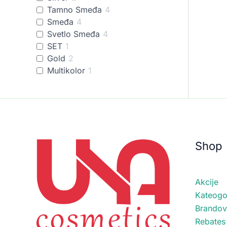
Tamno Smeđa
4
Smeđa
4
Svetlo Smeđa
4
SET
1
Gold
2
Multikolor
1
Shop
Akcije
Kateogor
Brandov
Rebates