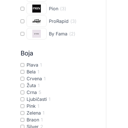
Pion
(
3
)
ProRapid
(
3
)
By Fama
(
2
)
Boja
Plava
1
Bela
1
Crvena
1
Žuta
1
Crna
5
Ljubičasti
1
Pink
1
Zelena
1
Braon
1
Silver
2