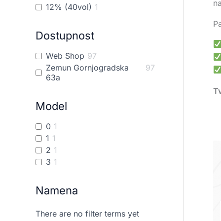
n
12% (40vol)
1
Pa
Dostupnost
Web Shop
97
Zemun Gornjogradska
97
63a
Tv
Model
0
1
1
1
2
1
3
1
Namena
There are no filter terms yet