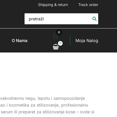
Shipping & return
Track order
Search
for:
0
O Nama
Moja Nalog
 svakodnevnu negu, lepotu i samopouzdanje
o i kozmetika za stilizovanje, profesionalnu
 serum ili preparat za stilizovanje kose – ovde si