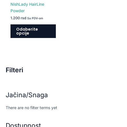
na
NishLady HairLine
stranici
Powder
proizvoda.
1.200
rsd
Sa PDV-om
Odaberite
opcije
Filteri
Jačina/Snaga
There are no filter terms yet
Dostupnost