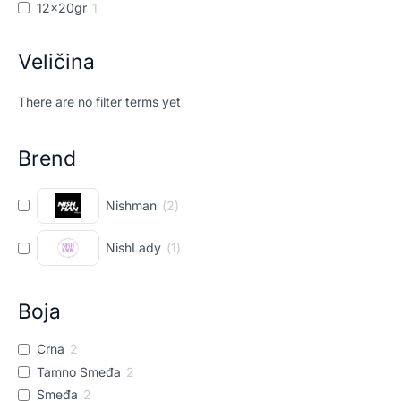
12x20gr
1
Veličina
There are no filter terms yet
Brend
Nishman
(
2
)
NishLady
(
1
)
Boja
Crna
2
Tamno Smeđa
2
Smeđa
2