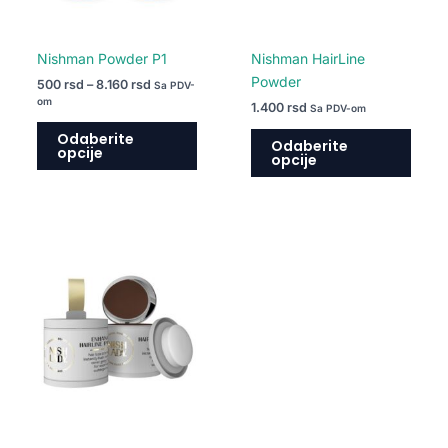
biti
biti
izabrane
izabr
na
na
Nishman Powder P1
Nishman HairLine
stranici
strani
Powder
500
rsd
–
8.160
rsd
Sa PDV-
proizvoda.
proiz
om
1.400
rsd
Sa PDV-om
Odaberite
Odaberite
opcije
opcije
Ovaj
proizvod
ima
više
varijanti.
Opcije
mogu
biti
izabrane