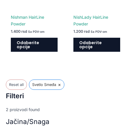
biti
biti
izabrane
izabr
na
na
Nishman HairLine
NishLady HairLine
stranici
strani
Powder
Powder
proizvoda.
proiz
1.400
rsd
1.200
rsd
Sa PDV-om
Sa PDV-om
Odaberite
Odaberite
opcije
opcije
×
Reset all
Svetlo Smeđa
Filteri
2
proizvodi found
Jačina/Snaga