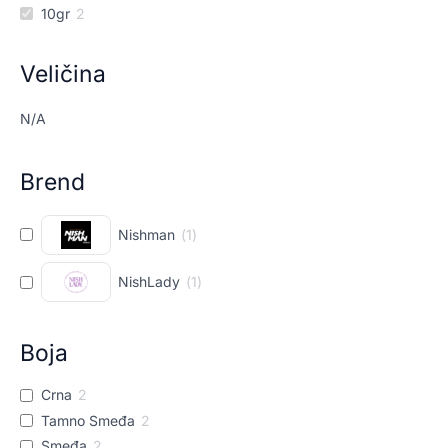
10gr
2
Veličina
N/A
Brend
Nishman
(
1
)
NishLady
(
1
)
Boja
Crna
2
Tamno Smeđa
2
Smeđa
2