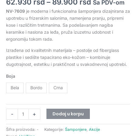
62.930
rsd
–
89.900
rsd
Sa PDV-om
NV-7609
je moderna i funkcionalna šamponjera dizajnirana za
upotrebu u frizerskim salonima, namenjena pranju, pripremi
kose i različitim tretmanima. Sa podešavanjem nagiba
keramike i naslona za leđa, pruža izuzetnu udobnost i
ergonomiju tokom rada.
Izrađena od kvalitetnih materijala – postolje od fiberglass
plastike i sedište tapacirano eko-kožom – kombinuje
dugotrajnost, estetiku i praktičnost u svakodnevnoj upotrebi.
Boja
Bela
Bordo
Crna
Dodaj u korpu
-
+
Šifra proizvoda:
-
Kategorije:
Šamponjere
,
Akcije