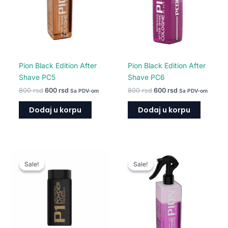
Pion Black Edition After
Pion Black Edition After
Shave PC5
Shave PC6
800
rsd
600
rsd
800
rsd
600
rsd
Sa PDV-om
Sa PDV-om
Dodaj u korpu
Dodaj u korpu
Raspon
Originalna
Trenutna
Ovaj
cena:
cena
cena
Sale!
Sale!
Sale!
Sale!
proizvod
od
je
je:
560 rsd
bila:
800 rsd.
ima
do
1.100 rsd.
više
5.400 rsd
varijanti.
Opcije
mogu