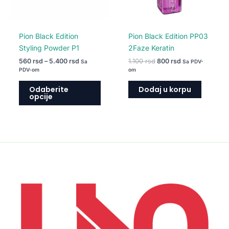
biti
izabrane
na
Pion Black Edition
Pion Black Edition PP03
stranici
Styling Powder P1
2Faze Keratin
proizvoda.
560
rsd
–
5.400
rsd
1.100
rsd
800
rsd
Sa
Sa PDV-
PDV-om
om
Odaberite
Dodaj u korpu
opcije