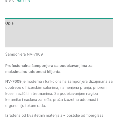
Brend:
HairTime
Opis
Dodatne informacije
Recenzije (0)
Šamponjera NV-7609
Profesionalna šamponjera sa podešavanjima za
maksimalnu udobnost klijenta.
NV-7609
je moderna i funkcionalna šamponjera dizajnirana za
upotrebu u frizerskim salonima, namenjena pranju, pripremi
kose i različitim tretmanima. Sa podešavanjem nagiba
keramike i naslona za leđa, pruža izuzetnu udobnost i
ergonomiju tokom rada.
Izrađena od kvalitetnih materijala – postolje od fiberglass