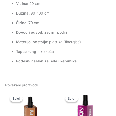
Visina:
99 cm
Dužina:
99–109 cm
Širina:
70 cm
Dovod i odvod:
zadnji i podni
Materijal postolja:
plastika (fiberglas)
Tapacirung:
eko koža
Podesiv naslon za leđa i keramika
Povezani proizvodi
Originalna
Trenutna
Originalna
Trenutna
cena
cena
cena
cena
Sale!
Sale!
Sale!
Sale!
je
je:
je
je:
bila:
600 rsd.
bila:
600 rsd.
800 rsd.
800 rsd.