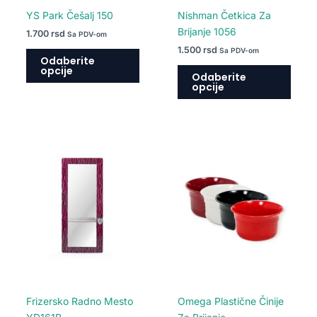
na
na
YS Park Češalj 150
Nishman Četkica Za
stranici
strani
Brijanje 1056
1.700
rsd
Sa PDV-om
proizvoda.
proiz
1.500
rsd
Sa PDV-om
Odaberite
opcije
Odaberite
opcije
Ovaj
Ovaj
proizvod
proiz
ima
ima
više
više
varijanti.
varija
Opcije
Opcij
mogu
mogu
biti
biti
izabrane
izabr
na
na
Frizersko Radno Mesto
Omega Plastične Činije
stranici
strani