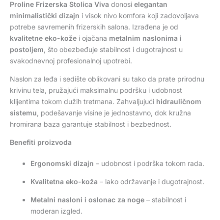
Proline Frizerska Stolica Viva
donosi
elegantan
minimalistički dizajn
i visok nivo komfora koji zadovoljava
potrebe savremenih frizerskih salona. Izrađena je od
kvalitetne eko-kože
i ojačana
metalnim naslonima i
postoljem
, što obezbeđuje stabilnost i dugotrajnost u
svakodnevnoj profesionalnoj upotrebi.
Naslon za leđa i sedište oblikovani su tako da prate prirodnu
krivinu tela, pružajući maksimalnu podršku i udobnost
klijentima tokom dužih tretmana. Zahvaljujući
hidrauličnom
sistemu
, podešavanje visine je jednostavno, dok kružna
hromirana baza garantuje stabilnost i bezbednost.
Benefiti proizvoda
Ergonomski dizajn
– udobnost i podrška tokom rada.
Kvalitetna eko-koža
– lako održavanje i dugotrajnost.
Metalni nasloni i oslonac za noge
– stabilnost i
moderan izgled.