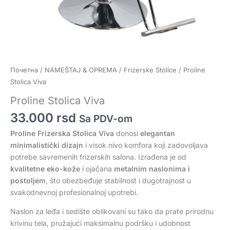
Почетна
/
NAMEŠTAJ & OPREMA
/
Frizerske Stolice
/ Proline
Stolica Viva
Proline Stolica Viva
33.000
rsd
Sa PDV-om
Proline Frizerska Stolica Viva
donosi
elegantan
minimalistički dizajn
i visok nivo komfora koji zadovoljava
potrebe savremenih frizerskih salona. Izrađena je od
kvalitetne eko-kože
i ojačana
metalnim naslonima i
postoljem
, što obezbeđuje stabilnost i dugotrajnost u
svakodnevnoj profesionalnoj upotrebi.
Naslon za leđa i sedište oblikovani su tako da prate prirodnu
krivinu tela, pružajući maksimalnu podršku i udobnost