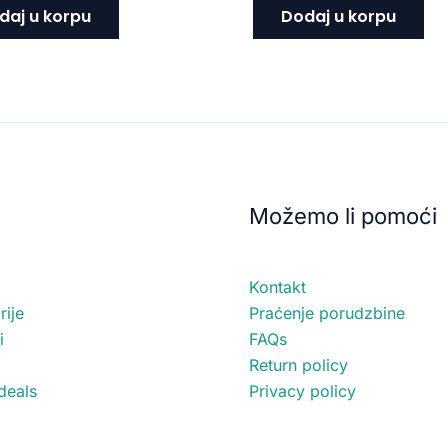
daj u korpu
Dodaj u korpu
Možemo li pomoći
Kontakt
ije
Praćenje porudzbine
i
FAQs
Return policy
deals
Privacy policy