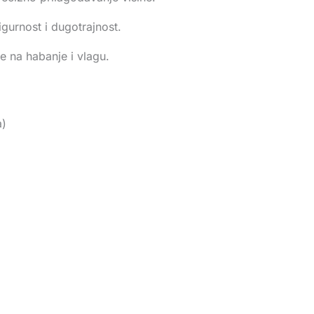
igurnost i dugotrajnost.
e na habanje i vlagu.
a)