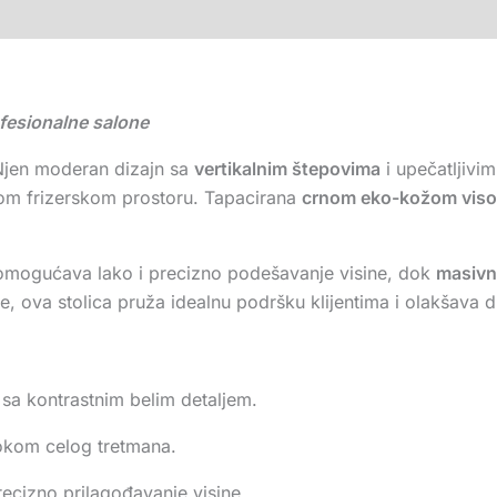
fesionalne salone
 Njen moderan dizajn sa
vertikalnim štepovima
i upečatljivi
vakom frizerskom prostoru. Tapacirana
crnom eko-kožom visok
omogućava lako i precizno podešavanje visine, dok
masivn
, ova stolica pruža idealnu podršku klijentima i olakšava d
sa kontrastnim belim detaljem.
okom celog tretmana.
ecizno prilagođavanje visine.