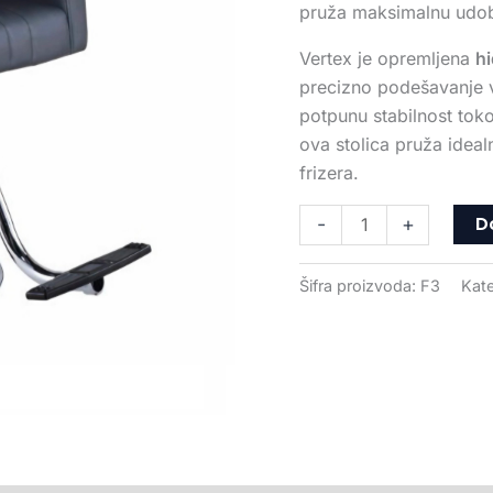
pruža maksimalnu udob
Vertex je opremljena
h
precizno podešavanje 
potpunu stabilnost tok
ova stolica pruža ideal
frizera.
D
-
+
Šifra proizvoda:
F3
Kate