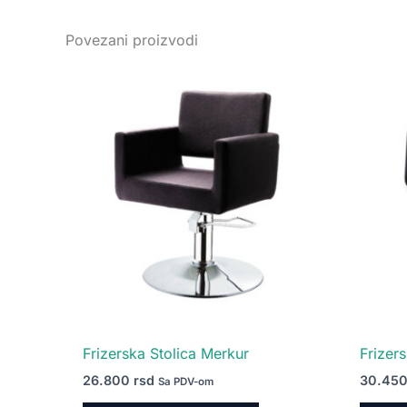
Povezani proizvodi
Ovaj
proizvod
ima
više
varijanti.
Opcije
mogu
biti
izabrane
na
stranici
proizvoda.
Frizerska Stolica Merkur
Frizer
26.800
rsd
30.45
Sa PDV-om