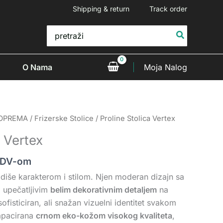
Shipping & return
Track order
Search
for:
O Nama
Moja Nalog
 OPREMA
/
Frizerske Stolice
/ Proline Stolica Vertex
a Vertex
PDV-om
diše karakterom i stilom. Njen moderan dizajn sa
 upečatljivim
belim dekorativnim detaljem
na
fisticiran, ali snažan vizuelni identitet svakom
apacirana
crnom eko-kožom visokog kvaliteta
,