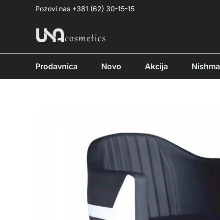
Pređi
Pozovi nas +381 (62) 30-15-15
na
sadržaj
Prodavnica
Novo
Akcija
Nishm