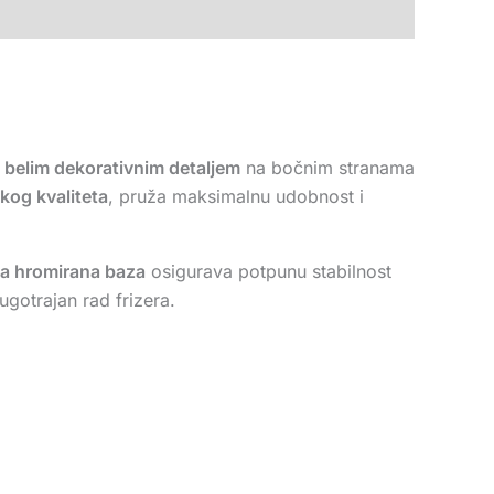
m
belim dekorativnim detaljem
na bočnim stranama
og kvaliteta
, pruža maksimalnu udobnost i
a hromirana baza
osigurava potpunu stabilnost
ugotrajan rad frizera.