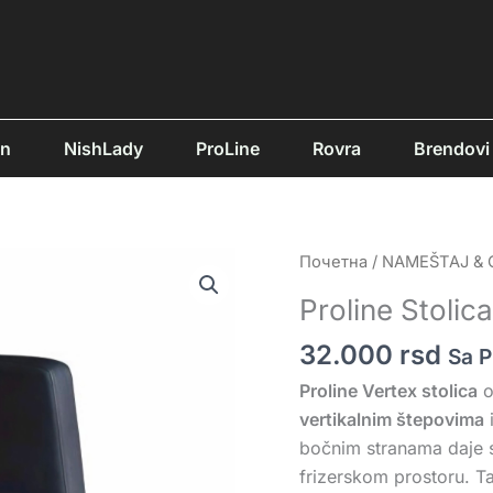
an
NishLady
ProLine
Rovra
Brendovi
Proline
Почетна
/
NAMEŠTAJ &
Stolica
Proline Stolic
Vertex
količina
32.000
rsd
Sa 
Proline Vertex stolica
o
vertikalnim štepovima
i
bočnim stranama daje so
frizerskom prostoru. T