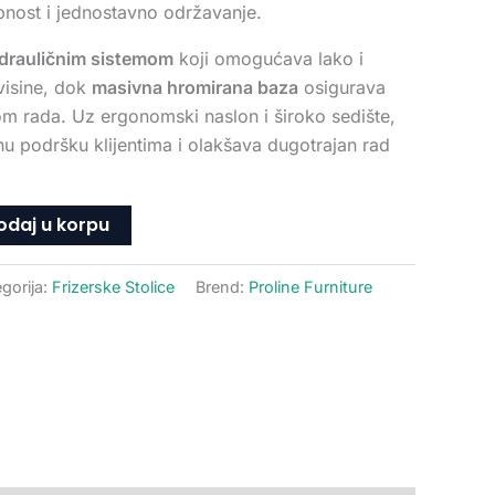
nost i jednostavno održavanje.
idrauličnim sistemom
koji omogućava lako i
visine, dok
masivna hromirana baza
osigurava
om rada. Uz ergonomski naslon i široko sedište,
nu podršku klijentima i olakšava dugotrajan rad
odaj u korpu
gorija:
Frizerske Stolice
Brend:
Proline Furniture