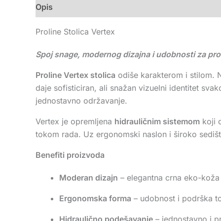
Opis
Dodatne informacije
Recenzije (0)
Proline Stolica Vertex
Spoj snage, modernog dizajna i udobnosti za pro
Proline Vertex stolica
odiše karakterom i stilom.
daje sofisticiran, ali snažan vizuelni identitet s
jednostavno održavanje.
Vertex je opremljena
hidrauličnim sistemom
koji 
tokom rada. Uz ergonomski naslon i široko sedište
Benefiti proizvoda
Moderan dizajn
– elegantna crna eko-koža 
Ergonomska forma
– udobnost i podrška t
Hidraulično podešavanje
– jednostavno i pr