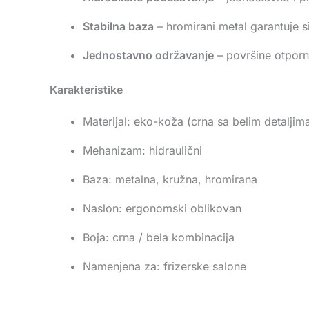
Stabilna baza
– hromirani metal garantuje s
Jednostavno održavanje
– površine otporn
Karakteristike
Materijal: eko-koža (crna sa belim detaljim
Mehanizam: hidraulični
Baza: metalna, kružna, hromirana
Naslon: ergonomski oblikovan
Boja: crna / bela kombinacija
Namenjena za: frizerske salone