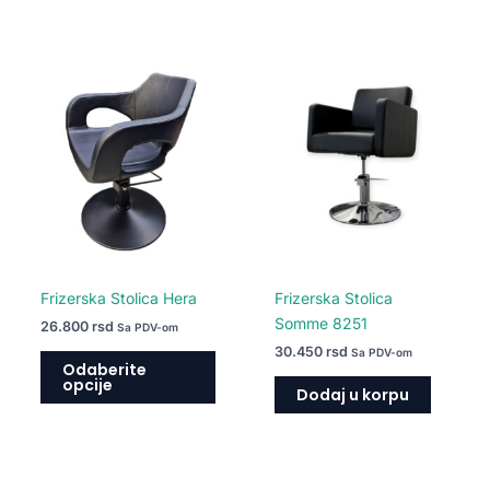
Ovaj
proizvod
ima
više
varijanti.
Opcije
mogu
biti
izabrane
na
Frizerska Stolica Hera
Frizerska Stolica
stranici
Somme 8251
26.800
rsd
Sa PDV-om
proizvoda.
30.450
rsd
Sa PDV-om
Odaberite
opcije
Dodaj u korpu