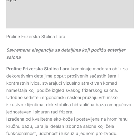
Dodatne informacije
Recenzije (0)
Proline Frizerska Stolica Lara
Savremena elegancija sa detaljima koji podižu enterijer
salona
Proline Frizerska Stolica Lara
kombinuje moderan oblik sa
dekorativnim detaljima poput prošivenih saćastih šara i
kontrastnih ivica, stvarajući vizuelno atraktivan komad
nameštaja koji podiže izgled svakog frizerskog salona.
Udobno sedište i ergonomski nasloni pružaju vrhunsko
iskustvo klijentima, dok stabilna hidraulična baza omogućava
jednostavan i siguran rad frizera.
Izrađena od kvalitetne eko-kože i postavljena na hromiranu
kružnu bazu, Lara je idealan izbor za salone koji žele
funkcionalnost, udobnost i luksuz u jednom proizvodu.