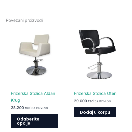
Povezani proizvodi
Ovaj
proizvod
ima
više
varijanti.
Opcije
mogu
biti
izabrane
na
Frizerska Stolica Aldan
Frizerska Stolica Oten
stranici
Krug
29.000
rsd
Sa PDV-om
proizvoda.
28.200
rsd
Sa PDV-om
Dodaj u korpu
Odaberite
opcije