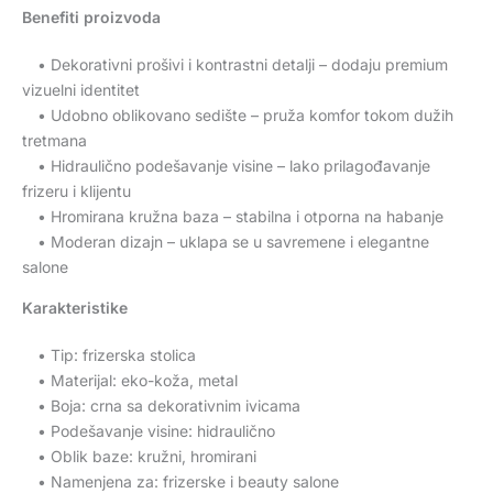
Benefiti proizvoda
• Dekorativni prošivi i kontrastni detalji – dodaju premium
vizuelni identitet
• Udobno oblikovano sedište – pruža komfor tokom dužih
tretmana
• Hidraulično podešavanje visine – lako prilagođavanje
frizeru i klijentu
• Hromirana kružna baza – stabilna i otporna na habanje
• Moderan dizajn – uklapa se u savremene i elegantne
salone
Karakteristike
• Tip: frizerska stolica
• Materijal: eko-koža, metal
• Boja: crna sa dekorativnim ivicama
• Podešavanje visine: hidraulično
• Oblik baze: kružni, hromirani
• Namenjena za: frizerske i beauty salone