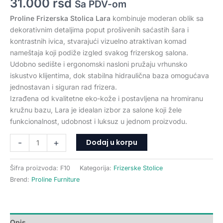
31.000
rsd
Sa PDV-om
Proline Frizerska Stolica Lara
kombinuje moderan oblik sa
dekorativnim detaljima poput prošivenih saćastih šara i
kontrastnih ivica, stvarajući vizuelno atraktivan komad
nameštaja koji podiže izgled svakog frizerskog salona.
Udobno sedište i ergonomski nasloni pružaju vrhunsko
iskustvo klijentima, dok stabilna hidraulična baza omogućava
jednostavan i siguran rad frizera.
Izrađena od kvalitetne eko-kože i postavljena na hromiranu
kružnu bazu, Lara je idealan izbor za salone koji žele
funkcionalnost, udobnost i luksuz u jednom proizvodu.
Dodaj u korpu
-
+
Šifra proizvoda:
F10
Kategorija:
Frizerske Stolice
Brend:
Proline Furniture
Opis