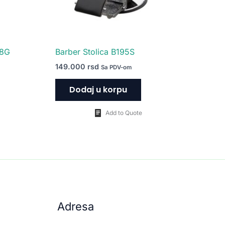
98G
Barber Stolica B195S
149.000
rsd
Sa PDV-om
Dodaj u korpu
Add to Quote
Adresa