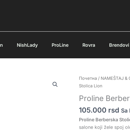
an
NishLady
ProLine
Rovra
Brendovi
Proline
Почетна
/
NAMEŠTAJ &
Berberska
Stolica Lion
Stolica
Proline Berber
Lion
količina
105.000
rsd
Sa
Proline Berberska Stoli
salone koji žele spoj o