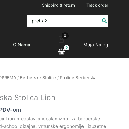
Shipping & return
Track order
Search
for:
0
O Nama
Moja Nalog
 OPREMA
/
Berberske Stolice
/ Proline Berberska
ska Stolica Lion
 PDV-om
ca Lion
predstavlja idealan izbor za barberske
ld-school dizajna, vrhunske ergonomije i izuzetne