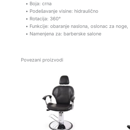
• Boja: crna
• Podešavanje visine: hidraulično
• Rotacija: 360°
• Funkcije: obaranje naslona, oslonac za noge, 
• Namenjena za: barberske salone
Povezani proizvodi