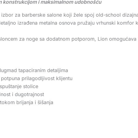
om konstrukcijom i maksimalnom udobnošću
 izbor za barberske salone koji žele spoj old-school dizajna
 detaljno izrađena metalna osnova pružaju vrhunski komfor kl
 osloncem za noge sa dodatnom potporom, Lion omogućava
 dugmad tapaciranim detaljima
otpuna prilagodljivost klijentu
puštanje stolice
nost i dugotrajnost
kom brijanja i šišanja