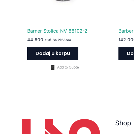
Barner Stolica NV 88102-2
Barber
44.500
rsd
142.0
Sa PDV-om
Dodaj u korpu
Do
Add to Quote
Shop