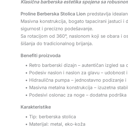
Klasična barberska estetika spojena sa robusn
Proline Berberska Stolica Lion
predstavlja idealan
Masivna konstrukcija, bogato tapacirani jastuci i
sigurnost i precizno podešavanje.
Sa rotacijom od 360°, naslonom koji se obara i
šišanja do tradicionalnog brijanja.
Benefiti proizvoda
• Retro barberski dizajn – autentičan izgled sa
• Podesiv naslon i naslon za glavu – udobnost i p
• Hidraulična pumpa – jednostavno podizanje i s
• Masivna metalna konstrukcija – izuzetna stabil
• Podesivi oslonac za noge – dodatna podrška to
Karakteristike
• Tip: berberska stolica
• Materijal: metal, eko-koža