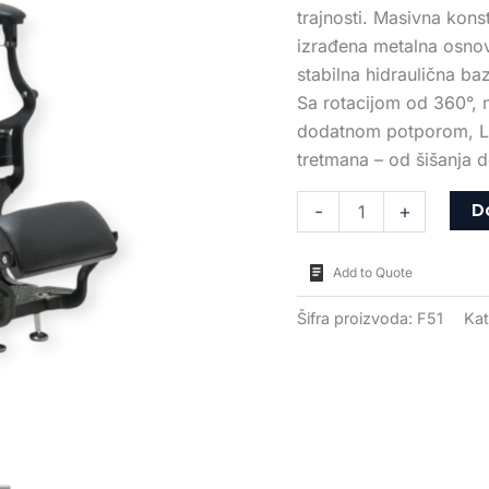
trajnosti. Masivna konst
izrađena metalna osnov
stabilna hidraulična ba
Sa rotacijom od 360°, 
dodatnom potporom, L
tretmana – od šišanja d
D
-
+
Add to Quote
Šifra proizvoda:
F51
Kat