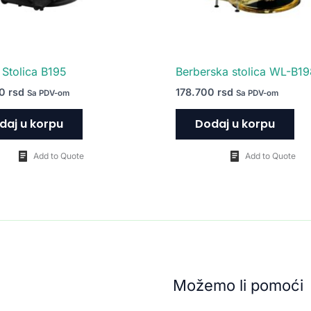
 Stolica B195
Berberska stolica WL-B1
00
rsd
178.700
rsd
Sa PDV-om
Sa PDV-om
daj u korpu
Dodaj u korpu
Add to Quote
Add to Quote
Možemo li pomoći