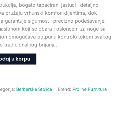
rukcija, bogato tapacirani jastuci i detaljno
a pružaju vrhunski komfor klijentima, dok
za garantuje sigurnost i precizno podešavanje.
naslonom koji se obara i osloncem za noge sa
ion omogućava potpunu kontrolu tokom svakog
o tradicionalnog brijanja.
odaj u korpu
egorija:
Berberske Stolice
Brend:
Proline Furniture