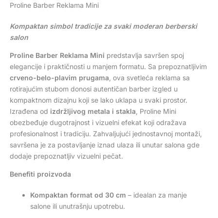
Proline Barber Reklama Mini
Kompaktan simbol tradicije za svaki moderan berberski
salon
Proline Barber Reklama
Mini
predstavlja savršen spoj
elegancije i praktičnosti u manjem formatu. Sa prepoznatljivim
crveno-belo-plavim prugama
, ova svetleća reklama sa
rotirajućim stubom donosi autentičan barber izgled u
kompaktnom dizajnu koji se lako uklapa u svaki prostor.
Izrađena od
izdržljivog metala i stakla
, Proline Mini
obezbeđuje dugotrajnost i vizuelni efekat koji odražava
profesionalnost i tradiciju. Zahvaljujući jednostavnoj montaži,
savršena je za postavljanje iznad ulaza ili unutar salona gde
dodaje prepoznatljiv vizuelni pečat.
Benefiti proizvoda
Kompaktan format od 30 cm
– idealan za manje
salone ili unutrašnju upotrebu.