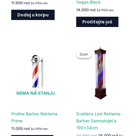
Vegas Black
11.900
rsd
Sa PDV-om
14.000
rsd
Sa PDV-om
Dodaj u korpu
Pročitajte još
Originalna
Trenutna
cena
cena
Sale!
Sale!
je
je:
bila:
28.000 rs
32.900 rsd.
NEMA NA STANJU
Proline Barber Reklama
Svetleća Led Reklama
Prime
Barber Samostojeća
190x34cm
11.000
rsd
Sa PDV-om
32.900
rsd
28.000
rsd
Sa