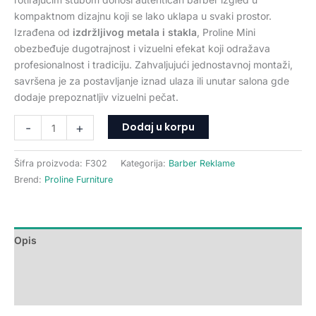
kompaktnom dizajnu koji se lako uklapa u svaki prostor.
Izrađena od
izdržljivog metala i stakla
, Proline Mini
obezbeđuje dugotrajnost i vizuelni efekat koji odražava
profesionalnost i tradiciju. Zahvaljujući jednostavnoj montaži,
savršena je za postavljanje iznad ulaza ili unutar salona gde
dodaje prepoznatljiv vizuelni pečat.
Dodaj u korpu
-
+
Šifra proizvoda:
F302
Kategorija:
Barber Reklame
Brend:
Proline Furniture
Opis
Dodatne informacije
Recenzije (0)