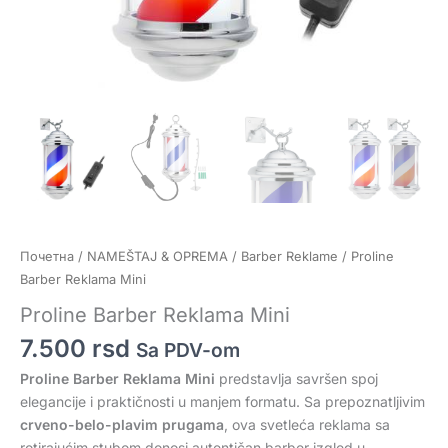
Почетна
/
NAMEŠTAJ & OPREMA
/
Barber Reklame
/ Proline
Barber Reklama Mini
Proline Barber Reklama Mini
7.500
rsd
Sa PDV-om
Proline Barber Reklama
Mini
predstavlja savršen spoj
elegancije i praktičnosti u manjem formatu. Sa prepoznatljivim
crveno-belo-plavim prugama
, ova svetleća reklama sa
rotirajućim stubom donosi autentičan barber izgled u