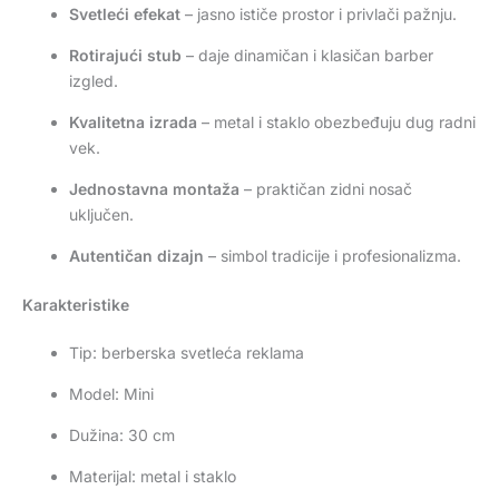
Svetleći efekat
– jasno ističe prostor i privlači pažnju.
Rotirajući stub
– daje dinamičan i klasičan barber
izgled.
Kvalitetna izrada
– metal i staklo obezbeđuju dug radni
vek.
Jednostavna montaža
– praktičan zidni nosač
uključen.
Autentičan dizajn
– simbol tradicije i profesionalizma.
Karakteristike
Tip: berberska svetleća reklama
Model: Mini
Dužina: 30 cm
Materijal: metal i staklo