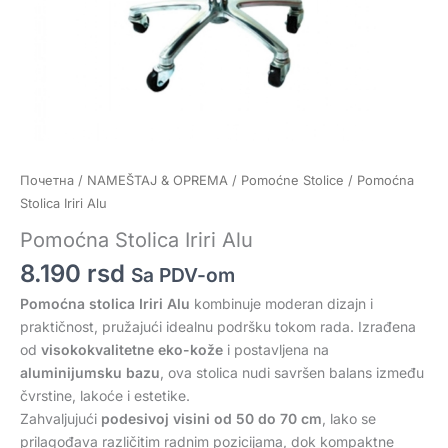
Почетна
/
NAMEŠTAJ & OPREMA
/
Pomoćne Stolice
/ Pomoćna
Stolica Iriri Alu
Pomoćna Stolica Iriri Alu
8.190
rsd
Sa PDV-om
Pomoćna stolica
Iriri Alu
kombinuje moderan dizajn i
praktičnost, pružajući idealnu podršku tokom rada. Izrađena
od
visokokvalitetne eko-kože
i postavljena na
aluminijumsku bazu
, ova stolica nudi savršen balans između
čvrstine, lakoće i estetike.
Zahvaljujući
podesivoj visini od 50 do 70 cm
, lako se
prilagođava različitim radnim pozicijama, dok kompaktne