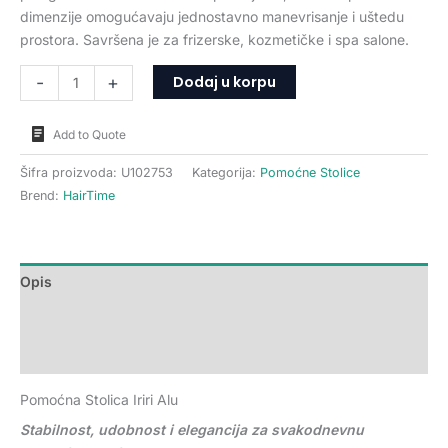
dimenzije omogućavaju jednostavno manevrisanje i uštedu
prostora. Savršena je za frizerske, kozmetičke i spa salone.
Dodaj u korpu
-
+
Add to Quote
Šifra proizvoda:
U102753
Kategorija:
Pomoćne Stolice
Brend:
HairTime
Opis
Dodatne informacije
Recenzije (0)
Pomoćna Stolica Iriri Alu
Stabilnost, udobnost i elegancija za svakodnevnu