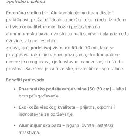
upotrebu u salonu
Pomoćna stolica
Iriri Alu
kombinuje moderan dizajn i
praktičnost, pružajući idealnu podršku tokom rada. Izrađena
od
visokokvalitetne eko-kože
i postavljena na
aluminijumsku bazu
, ova stolica nudi savršen balans između
čvrstine, lakoće i estetike.
Zahvaljujući
podesivoj visini od 50 do 70 cm
, lako se
prilagođava različitim radnim pozicijama, dok kompaktne
dimenzije omogućavaju jednostavno manevrisanje i uštedu
prostora. Savršena je za frizerske, kozmetičke i spa salone.
Benefiti proizvoda
Pneumatsko podešavanje visine (50–70 cm)
– lako i
brzo prilagođavanje.
Eko-koža visokog kvaliteta
– prijatna, otporna i
jednostavna za održavanje.
Aluminijumska baza
– lagana, čvrsta i estetski
atraktivna.