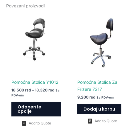
Povezani proizvodi
Raspon
Ovaj
cena:
proizvod
od
16.500 rsd
ima
do
više
18.320 rsd
varijanti.
Opcije
mogu
biti
izabrane
na
Pomoćna Stolica Y1012
Pomoćna Stolica Za
stranici
Frizere 7317
16.500
rsd
–
18.320
rsd
Sa
proizvoda.
PDV-om
9.200
rsd
Sa PDV-om
Odaberite
Dodaj u korpu
opcije
Add to Quote
Add to Quote