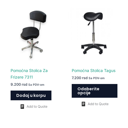
Ovaj
proiz
ima
više
varija
Opcij
mogu
biti
izabr
na
Pomoćna Stolica Za
Pomoćna Stolica Tagus
strani
Frizere 7311
7.200
rsd
Sa PDV-om
proiz
9.200
rsd
Sa PDV-om
Odaberite
opcije
Dodaj u korpu
Add to Quote
Add to Quote