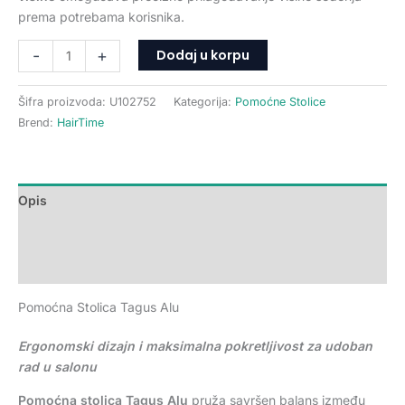
prema potrebama korisnika.
Dodaj u korpu
-
+
Šifra proizvoda:
U102752
Kategorija:
Pomoćne Stolice
Brend:
HairTime
Opis
Dodatne informacije
Recenzije (0)
Pomoćna Stolica Tagus Alu
Ergonomski dizajn i maksimalna pokretljivost za udoban
rad u salonu
Pomoćna stolica Tagus Alu
pruža savršen balans između