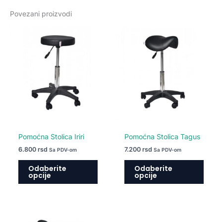
Povezani proizvodi
Ovaj
Ovaj
proizvod
proiz
ima
ima
više
više
varijanti.
varija
Opcije
Opcij
mogu
mogu
biti
biti
izabrane
izabr
na
na
Pomoćna Stolica Iriri
Pomoćna Stolica Tagus
stranici
strani
6.800
rsd
7.200
rsd
Sa PDV-om
Sa PDV-om
proizvoda.
proiz
Odaberite
Odaberite
opcije
opcije
Ovaj