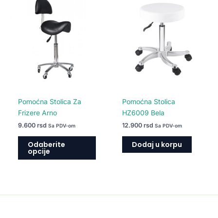
proizvod
ima
više
varijanti.
Opcije
mogu
biti
izabrane
na
Pomoćna Stolica Za
Pomoćna Stolica
stranici
Frizere Arno
HZ6009 Bela
proizvoda.
9.600
rsd
12.900
rsd
Sa PDV-om
Sa PDV-om
Odaberite
Dodaj u korpu
opcije