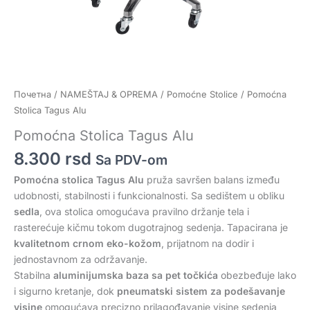
Почетна
/
NAMEŠTAJ & OPREMA
/
Pomoćne Stolice
/ Pomoćna
Stolica Tagus Alu
Pomoćna Stolica Tagus Alu
8.300
rsd
Sa PDV-om
Pomoćna stolica Tagus Alu
pruža savršen balans između
udobnosti, stabilnosti i funkcionalnosti. Sa sedištem u obliku
sedla
, ova stolica omogućava pravilno držanje tela i
rasterećuje kičmu tokom dugotrajnog sedenja. Tapacirana je
kvalitetnom crnom eko-kožom
, prijatnom na dodir i
jednostavnom za održavanje.
Stabilna
aluminijumska baza sa pet točkića
obezbeđuje lako
i sigurno kretanje, dok
pneumatski sistem za podešavanje
visine
omogućava precizno prilagođavanje visine sedenja