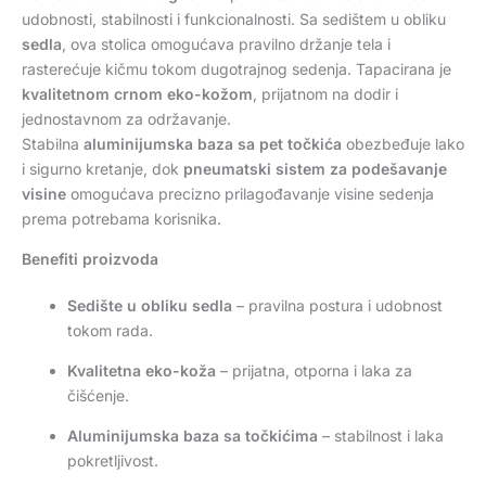
udobnosti, stabilnosti i funkcionalnosti. Sa sedištem u obliku
sedla
, ova stolica omogućava pravilno držanje tela i
rasterećuje kičmu tokom dugotrajnog sedenja. Tapacirana je
kvalitetnom crnom eko-kožom
, prijatnom na dodir i
jednostavnom za održavanje.
Stabilna
aluminijumska baza sa pet točkića
obezbeđuje lako
i sigurno kretanje, dok
pneumatski sistem za podešavanje
visine
omogućava precizno prilagođavanje visine sedenja
prema potrebama korisnika.
Benefiti proizvoda
Sedište u obliku sedla
– pravilna postura i udobnost
tokom rada.
Kvalitetna eko-koža
– prijatna, otporna i laka za
čišćenje.
Aluminijumska baza sa točkićima
– stabilnost i laka
pokretljivost.