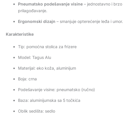
Pneumatsko podešavanje visine
– jednostavno i brzo
prilagođavanje.
Ergonomski dizajn
– smanjuje opterećenje leđa i umor.
Karakteristike
Tip: pomoćna stolica za frizere
Model: Tagus Alu
Materijal: eko koža, aluminijum
Boja: crna
Podešavanje visine: pneumatsko (ručno)
Baza: aluminijumska sa 5 točkića
Oblik sedišta: sedlo