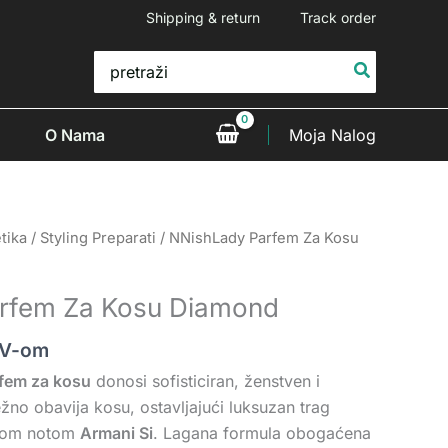
Shipping & return
Track order
Search
for:
O Nama
Moja Nalog
tika
/
Styling Preparati
/ NNishLady Parfem Za Kosu
rfem Za Kosu Diamond
DV-om
fem za kosu
donosi sofisticiran, ženstven i
ežno obavija kosu, ostavljajući luksuzan trag
ivom notom
Armani Si
. Lagana formula obogaćena