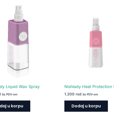
dy Liquid Wax Spray
Nishlady Heat Protection 
d
1.200
rsd
Sa PDV-om
Sa PDV-om
daj u korpu
Dodaj u korpu