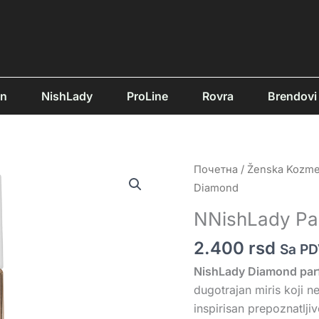
an
NishLady
ProLine
Rovra
Brendovi
NNishLady
Почетна
/
Ženska Kozme
Parfem
Diamond
Za
NNishLady Pa
Kosu
Diamond
2.400
rsd
Sa P
količina
NishLady Diamond par
dugotrajan miris koji n
inspirisan prepoznatlj