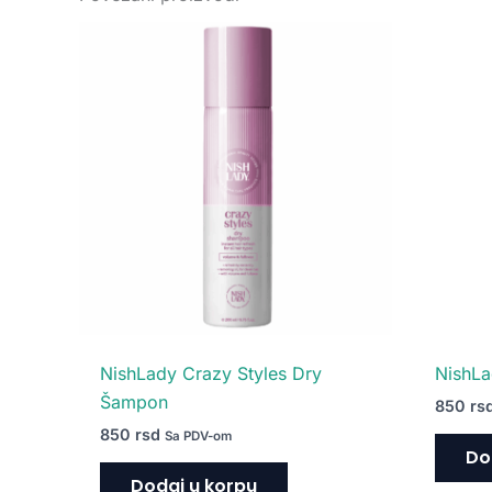
NishLady Crazy Styles Dry
NishLa
Šampon
850
rs
850
rsd
Sa PDV-om
Do
Dodaj u korpu