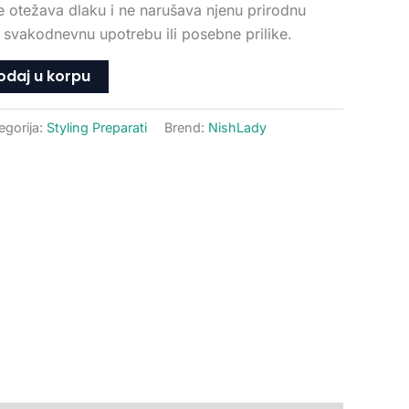
ne otežava dlaku i ne narušava njenu prirodnu
 svakodnevnu upotrebu ili posebne prilike.
odaj u korpu
egorija:
Styling Preparati
Brend:
NishLady