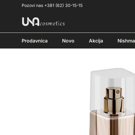
Pređi
Pozovi nas +381 (62) 30-15-15
na
sadržaj
Prodavnica
Novo
Akcija
Nishm