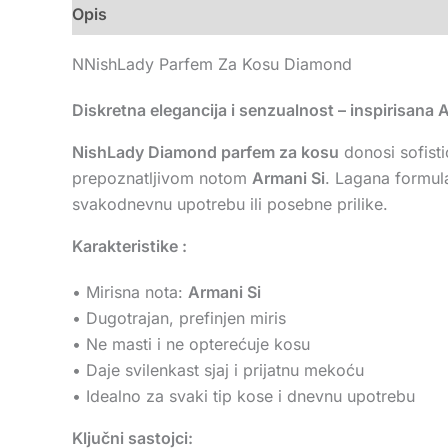
Opis
Dodatne informacije
Recenzije (0)
NNishLady Parfem Za Kosu Diamond
Diskretna elegancija i senzualnost – inspirisana
NishLady Diamond parfem za kosu
donosi sofisti
prepoznatljivom notom
Armani Si
. Lagana formula
svakodnevnu upotrebu ili posebne prilike.
Karakteristike :
• Mirisna nota:
Armani Si
• Dugotrajan, prefinjen miris
• Ne masti i ne opterećuje kosu
• Daje svilenkast sjaj i prijatnu mekoću
• Idealno za svaki tip kose i dnevnu upotrebu
Ključni sastojci: