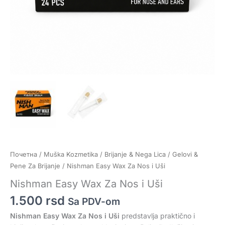
Почетна
/
Muška Kozmetika
/
Brijanje & Nega Lica
/
Gelovi &
Pene Za Brijanje
/ Nishman Easy Wax Za Nos i Uši
Nishman Easy Wax Za Nos i Uši
1.500
rsd
Sa PDV-om
Nishman Easy Wax Za Nos i Uši
predstavlja praktično i