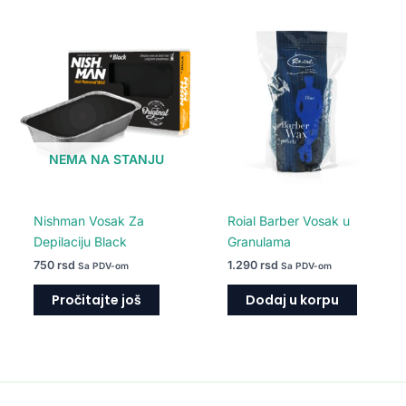
NEMA NA STANJU
Nishman Vosak Za
Roial Barber Vosak u
Depilaciju Black
Granulama
750
rsd
1.290
rsd
Sa PDV-om
Sa PDV-om
Pročitajte još
Dodaj u korpu