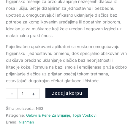
higijensko rešenje za brzo uklanjanje neželjenih dlačica iz
nosa i ušiju. Set je dizajniran za jednostavnu i bezbednu
upotrebu, omogućavajući efikasno uklanjanje dlačica bez
potrebe za komplikovanim uređajima ili dodatnim priborom.
Idealan je za muškarce koji žele uredan i negovan izgled uz
maksimalnu praktičnost.
Pojedinačno upakovani aplikatori sa voskom omogućavaju
higijensku i jednostavnu primenu, dok specijalno oblikovan vrh
olakšava precizno uklanjanje dlačica bez neprijatnosti i
iritacije kože. Formula na bazi smola i emolijenasa pruža dobro
prijanjanje dlačica uz prijatan osećaj tokom tretmana,
ostavljajući dugotrajan efekat glatkoće i čistoće.
Dodaj u korpu
-
+
Šifra proizvoda:
N63
Kategorije:
Gelovi & Pene Za Brijanje
,
Topli Voskovi
Brend:
Nishman