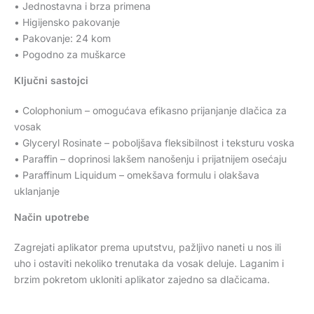
• Jednostavna i brza primena
• Higijensko pakovanje
• Pakovanje: 24 kom
• Pogodno za muškarce
Ključni sastojci
• Colophonium – omogućava efikasno prijanjanje dlačica za
vosak
• Glyceryl Rosinate – poboljšava fleksibilnost i teksturu voska
• Paraffin – doprinosi lakšem nanošenju i prijatnijem osećaju
• Paraffinum Liquidum – omekšava formulu i olakšava
uklanjanje
Način upotrebe
Zagrejati aplikator prema uputstvu, pažljivo naneti u nos ili
uho i ostaviti nekoliko trenutaka da vosak deluje. Laganim i
brzim pokretom ukloniti aplikator zajedno sa dlačicama.