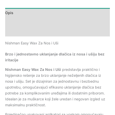
Opis
Dodatne informacije
Recenzije (0)
Nishman Easy Wax Za Nos i Uši
Brzo i jednostavno uklanjanje dlačica iz nosa i ušiju bez
iritacije
Nishman Easy Wax Za Nos i Uši
predstavlja praktično i
higijensko rešenje za brzo uklanjanje neželjenih dlačica iz
nosa i ušiju. Set je dizajniran za jednostavnu i bezbednu
upotrebu, omogućavajući efikasno uklanjanje dlačica bez
potrebe za komplikovanim uređajima ili dodatnim priborom.
Idealan je za muškarce koji žele uredan i negovan izgled uz
maksimalnu praktičnost.
Pojedinačno upakovani aplikatori sa voskom omogućavaju