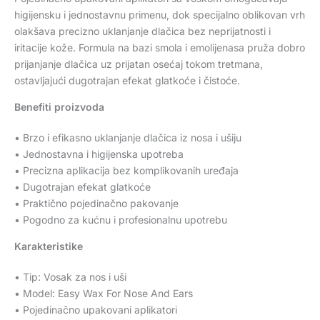
higijensku i jednostavnu primenu, dok specijalno oblikovan vrh
olakšava precizno uklanjanje dlačica bez neprijatnosti i
iritacije kože. Formula na bazi smola i emolijenasa pruža dobro
prijanjanje dlačica uz prijatan osećaj tokom tretmana,
ostavljajući dugotrajan efekat glatkoće i čistoće.
Benefiti proizvoda
• Brzo i efikasno uklanjanje dlačica iz nosa i ušiju
• Jednostavna i higijenska upotreba
• Precizna aplikacija bez komplikovanih uređaja
• Dugotrajan efekat glatkoće
• Praktično pojedinačno pakovanje
• Pogodno za kućnu i profesionalnu upotrebu
Karakteristike
• Tip: Vosak za nos i uši
• Model: Easy Wax For Nose And Ears
• Pojedinačno upakovani aplikatori