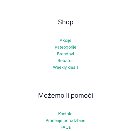
Shop
Akcije
Kateogorije
Brandovi
Rebates
Weekly deals
Možemo li pomoći
Kontakt
Praćenje porudzbine
FAQs