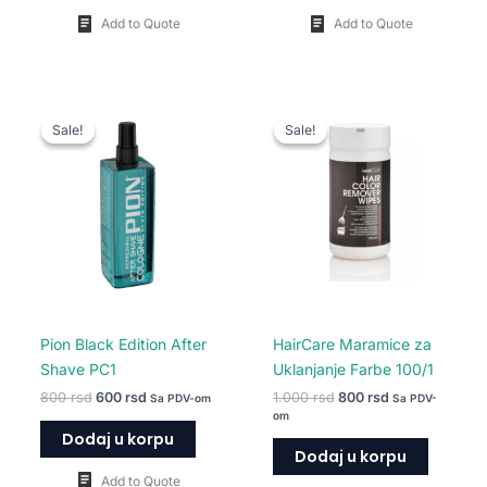
Add to Quote
Add to Quote
Originalna
Trenutna
Originalna
Trenutna
cena
cena
cena
cena
Sale!
Sale!
Sale!
Sale!
je
je:
je
je:
bila:
600 rsd.
bila:
800 rsd.
800 rsd.
1.000 rsd.
Pion Black Edition After
HairCare Maramice za
Shave PC1
Uklanjanje Farbe 100/1
800
rsd
600
rsd
1.000
rsd
800
rsd
Sa PDV-om
Sa PDV-
om
Dodaj u korpu
Dodaj u korpu
Add to Quote