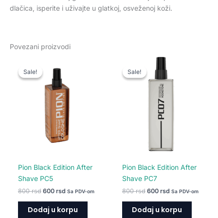
dlačica, isperite i uživajte u glatkoj, osveženoj koži.
Povezani proizvodi
Originalna
Trenutna
Originalna
Trenutna
cena
cena
cena
cena
Sale!
Sale!
Sale!
Sale!
je
je:
je
je:
bila:
600 rsd.
bila:
600 rsd.
800 rsd.
800 rsd.
Pion Black Edition After
Pion Black Edition After
Shave PC5
Shave PC7
800
rsd
600
rsd
800
rsd
600
rsd
Sa PDV-om
Sa PDV-om
Dodaj u korpu
Dodaj u korpu