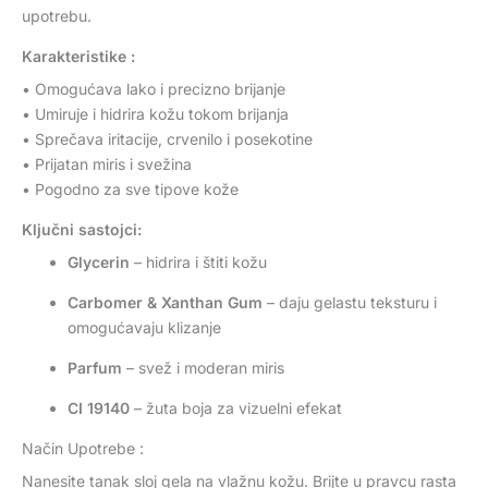
upotrebu.
Karakteristike :
• Omogućava lako i precizno brijanje
• Umiruje i hidrira kožu tokom brijanja
• Sprečava iritacije, crvenilo i posekotine
• Prijatan miris i svežina
• Pogodno za sve tipove kože
Ključni sastojci:
Glycerin
– hidrira i štiti kožu
Carbomer & Xanthan Gum
– daju gelastu teksturu i
omogućavaju klizanje
Parfum
– svež i moderan miris
CI 19140
– žuta boja za vizuelni efekat
Način Upotrebe :
Nanesite tanak sloj gela na vlažnu kožu. Brijte u pravcu rasta