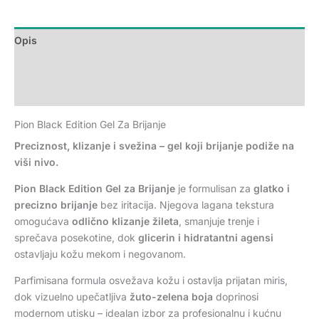
Opis
Dodatne informacije
Recenzije (0)
Pion Black Edition Gel Za Brijanje
Preciznost, klizanje i svežina – gel koji brijanje podiže na
viši nivo.
Pion Black Edition Gel za Brijanje
je formulisan za
glatko i
precizno brijanje
bez iritacija. Njegova lagana tekstura
omogućava
odlično klizanje žileta
, smanjuje trenje i
sprečava posekotine, dok
glicerin i hidratantni agensi
ostavljaju kožu mekom i negovanom.
Parfimisana formula osvežava kožu i ostavlja prijatan miris,
dok vizuelno upečatljiva
žuto-zelena boja
doprinosi
modernom utisku – idealan izbor za profesionalnu i kućnu