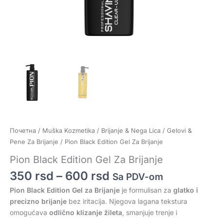
Почетна
/
Muška Kozmetika
/
Brijanje & Nega Lica
/
Gelovi &
Pene Za Brijanje
/ Pion Black Edition Gel Za Brijanje
Pion Black Edition Gel Za Brijanje
350
rsd
–
600
rsd
Sa PDV-om
Pion Black Edition Gel za Brijanje
je formulisan za
glatko i
precizno brijanje
bez iritacija. Njegova lagana tekstura
omogućava
odlično klizanje žileta
, smanjuje trenje i