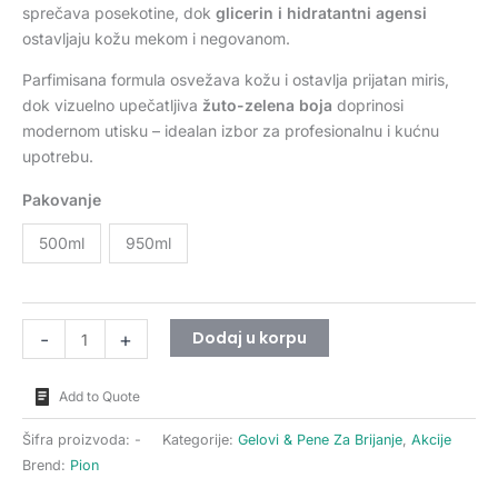
sprečava posekotine, dok
glicerin i hidratantni agensi
ostavljaju kožu mekom i negovanom.
Parfimisana formula osvežava kožu i ostavlja prijatan miris,
dok vizuelno upečatljiva
žuto-zelena boja
doprinosi
modernom utisku – idealan izbor za profesionalnu i kućnu
upotrebu.
Pakovanje
500ml
950ml
Dodaj u korpu
-
+
Add to Quote
Šifra proizvoda:
-
Kategorije:
Gelovi & Pene Za Brijanje
,
Akcije
Brend:
Pion