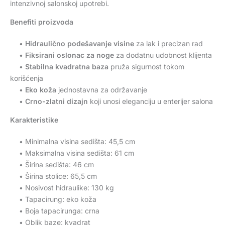
intenzivnoj salonskoj upotrebi.
Benefiti proizvoda
•
Hidraulično podešavanje visine
za lak i precizan rad
•
Fiksirani oslonac za noge
za dodatnu udobnost klijenta
•
Stabilna kvadratna baza
pruža sigurnost tokom
korišćenja
•
Eko koža
jednostavna za održavanje
•
Crno-zlatni dizajn
koji unosi eleganciju u enterijer salona
Karakteristike
• Minimalna visina sedišta: 45,5 cm
• Maksimalna visina sedišta: 61 cm
• Širina sedišta: 46 cm
• Širina stolice: 65,5 cm
• Nosivost hidraulike: 130 kg
• Tapacirung: eko koža
• Boja tapacirunga: crna
• Oblik baze: kvadrat