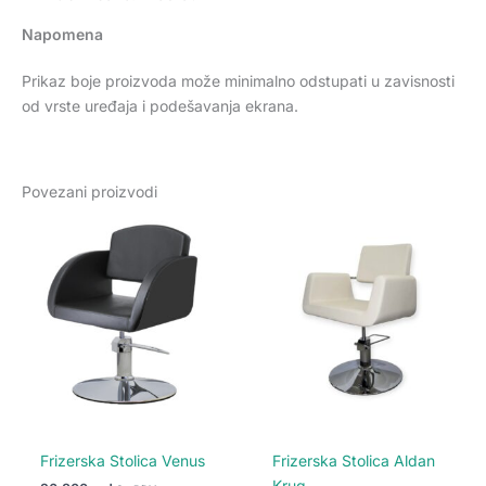
Napomena
Prikaz boje proizvoda može minimalno odstupati u zavisnosti
od vrste uređaja i podešavanja ekrana.
Povezani proizvodi
Ovaj
Ovaj
proizvod
proiz
ima
ima
više
više
varijanti.
varija
Opcije
Opcij
mogu
mogu
biti
biti
izabrane
izabr
na
na
Frizerska Stolica Venus
Frizerska Stolica Aldan
stranici
strani
Krug