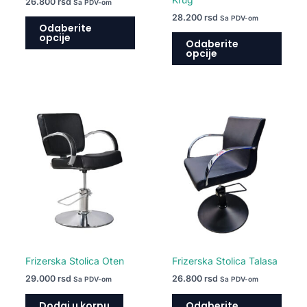
26.800
rsd
Sa PDV-om
proizvoda.
proiz
28.200
rsd
Sa PDV-om
Odaberite
opcije
Odaberite
opcije
Ovaj
proiz
ima
više
varija
Opcij
mogu
biti
izabr
na
Frizerska Stolica Oten
Frizerska Stolica Talasa
strani
29.000
rsd
26.800
rsd
Sa PDV-om
Sa PDV-om
proiz
Dodaj u korpu
Odaberite