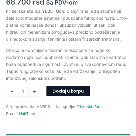
68.700
rsd
Sa PDV-om
Frizerska stolica YL351 Gold
dizajnirana je za salone koji
žele spoj moderne estetike i pouzdane funkcionalnosti. Crno-
zlatna kombinacija donosi luksuzan vizuelni utisak, dok
hidraulični mehanizam omogućava precizno podešavanje
visine tokom šišanja, feniranja i ostalih frizerskih tretmana.
Stolica je opremljena fiksiranim osloncem za noge koji
dodatno doprinosi udobnosti klijenta, dok stabilna kvadratna
baza obezbeđuje sigurnost i čvrstinu u svakodnevnom radu.
Tapacirung od eko kože lak je za održavanje i prilagođen
intenzivnoj salonskoj upotrebi.
Dodaj u korpu
-
+
Šifra proizvoda:
A37516
Kategorija:
Frizerske Stolice
Brend:
HairTime