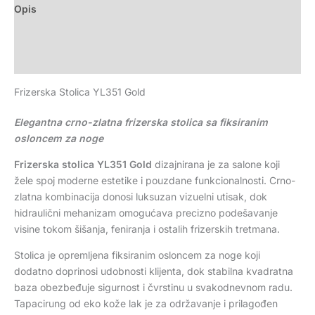
Opis
Dodatne informacije
Recenzije (0)
Frizerska Stolica YL351 Gold
Elegantna crno-zlatna frizerska stolica sa fiksiranim
osloncem za noge
Frizerska stolica YL351 Gold
dizajnirana je za salone koji
žele spoj moderne estetike i pouzdane funkcionalnosti. Crno-
zlatna kombinacija donosi luksuzan vizuelni utisak, dok
hidraulični mehanizam omogućava precizno podešavanje
visine tokom šišanja, feniranja i ostalih frizerskih tretmana.
Stolica je opremljena fiksiranim osloncem za noge koji
dodatno doprinosi udobnosti klijenta, dok stabilna kvadratna
baza obezbeđuje sigurnost i čvrstinu u svakodnevnom radu.
Tapacirung od eko kože lak je za održavanje i prilagođen