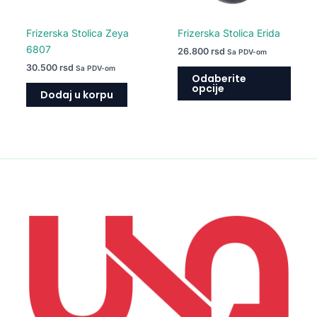
izabr
na
Frizerska Stolica Zeya
Frizerska Stolica Erida
strani
6807
26.800
rsd
Sa PDV-om
proiz
30.500
rsd
Sa PDV-om
Odaberite
opcije
Dodaj u korpu