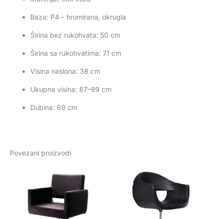
Baza: P4 – hromirana, okrugla
Širina bez rukohvata: 50 cm
Širina sa rukohvatima: 71 cm
Visina naslona: 38 cm
Ukupna visina: 87–99 cm
Dubina: 69 cm
Povezani proizvodi
Ovaj
proizvod
ima
više
varijanti.