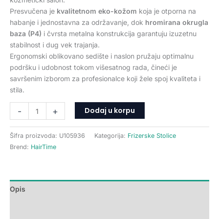
Presvučena je
kvalitetnom eko-kožom
koja je otporna na
habanje i jednostavna za održavanje, dok
hromirana okrugla
baza (P4)
i čvrsta metalna konstrukcija garantuju izuzetnu
stabilnost i dug vek trajanja.
Ergonomski oblikovano sedište i naslon pružaju optimalnu
podršku i udobnost tokom višesatnog rada, čineći je
savršenim izborom za profesionalce koji žele spoj kvaliteta i
stila.
Dodaj u korpu
-
+
Šifra proizvoda:
U105936
Kategorija:
Frizerske Stolice
Brend:
HairTime
Opis
Dodatne informacije