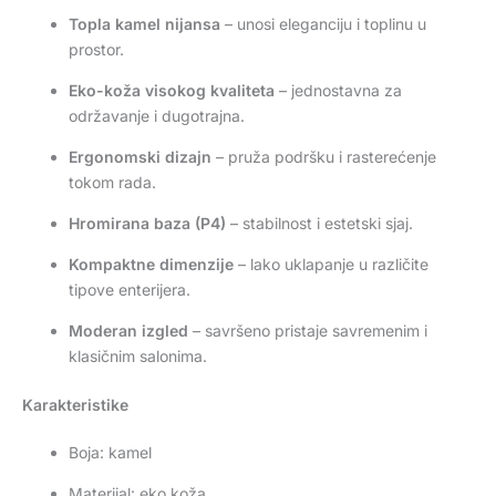
Topla kamel nijansa
– unosi eleganciju i toplinu u
prostor.
Eko-koža visokog kvaliteta
– jednostavna za
održavanje i dugotrajna.
Ergonomski dizajn
– pruža podršku i rasterećenje
tokom rada.
Hromirana baza (P4)
– stabilnost i estetski sjaj.
Kompaktne dimenzije
– lako uklapanje u različite
tipove enterijera.
Moderan izgled
– savršeno pristaje savremenim i
klasičnim salonima.
Karakteristike
Boja: kamel
Materijal: eko koža