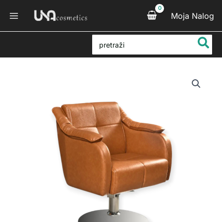
Pređi
Moja Nalog
na
sadržaj
Search
for:
Frizerska
Stolica
Beni
8265
Kamel
količina