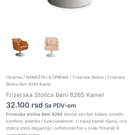
Почетна
/
NAMEŠTAJ & OPREMA
/
Frizerske Stolice
/ Frizerska
Stolica Beni 8265 Kamel
Frizerska Stolica Beni 8265 Kamel
32.100
rsd
Sa PDV-om
Frizerska stolica
Beni 8265
donosi savršen balans između
komfora, estetike i funkcionalnosti. U toploj kamel nijansi, ova
stolica unosi eleganciju i sofisticiran ton u svaki frizerski ili
kozmetički salon.