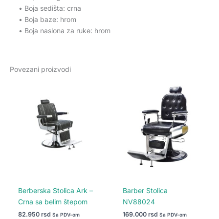
• Boja sedišta: crna
• Boja baze: hrom
• Boja naslona za ruke: hrom
Povezani proizvodi
Berberska Stolica Ark –
Barber Stolica
Crna sa belim štepom
NV88024
82.950
rsd
169.000
rsd
Sa PDV-om
Sa PDV-om