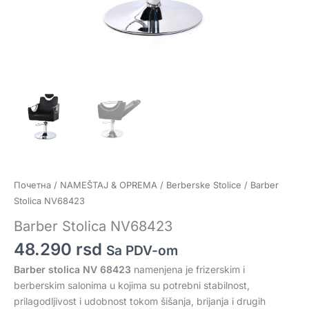
Почетна
/
NAMEŠTAJ & OPREMA
/
Berberske Stolice
/ Barber
Stolica NV68423
Barber Stolica NV68423
48.290
rsd
Sa PDV-om
Barber stolica NV 68423
namenjena je frizerskim i
berberskim salonima u kojima su potrebni stabilnost,
prilagodljivost i udobnost tokom šišanja, brijanja i drugih