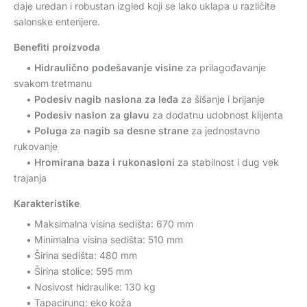
daje uredan i robustan izgled koji se lako uklapa u različite
salonske enterijere.
Benefiti proizvoda
•
Hidraulično podešavanje visine
za prilagođavanje
svakom tretmanu
•
Podesiv nagib naslona za leđa
za šišanje i brijanje
•
Podesiv naslon za glavu
za dodatnu udobnost klijenta
•
Poluga za nagib sa desne strane
za jednostavno
rukovanje
•
Hromirana baza i rukonasloni
za stabilnost i dug vek
trajanja
Karakteristike
• Maksimalna visina sedišta: 670 mm
• Minimalna visina sedišta: 510 mm
• Širina sedišta: 480 mm
• Širina stolice: 595 mm
• Nosivost hidraulike: 130 kg
• Tapacirung: eko koža