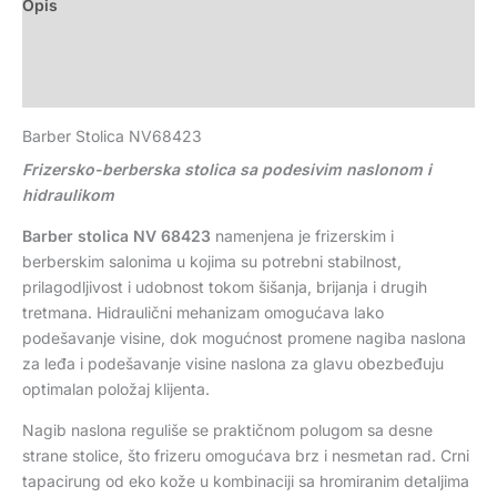
Opis
Dodatne informacije
Recenzije (0)
Barber Stolica NV68423
Frizersko-berberska stolica sa podesivim naslonom i
hidraulikom
Barber stolica NV 68423
namenjena je frizerskim i
berberskim salonima u kojima su potrebni stabilnost,
prilagodljivost i udobnost tokom šišanja, brijanja i drugih
tretmana. Hidraulični mehanizam omogućava lako
podešavanje visine, dok mogućnost promene nagiba naslona
za leđa i podešavanje visine naslona za glavu obezbeđuju
optimalan položaj klijenta.
Nagib naslona reguliše se praktičnom polugom sa desne
strane stolice, što frizeru omogućava brz i nesmetan rad. Crni
tapacirung od eko kože u kombinaciji sa hromiranim detaljima