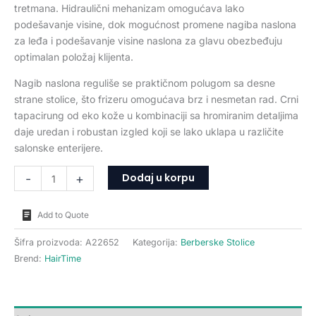
tretmana. Hidraulični mehanizam omogućava lako
podešavanje visine, dok mogućnost promene nagiba naslona
za leđa i podešavanje visine naslona za glavu obezbeđuju
optimalan položaj klijenta.
Nagib naslona reguliše se praktičnom polugom sa desne
strane stolice, što frizeru omogućava brz i nesmetan rad. Crni
tapacirung od eko kože u kombinaciji sa hromiranim detaljima
daje uredan i robustan izgled koji se lako uklapa u različite
salonske enterijere.
Dodaj u korpu
-
+
Add to Quote
Šifra proizvoda:
A22652
Kategorija:
Berberske Stolice
Brend:
HairTime