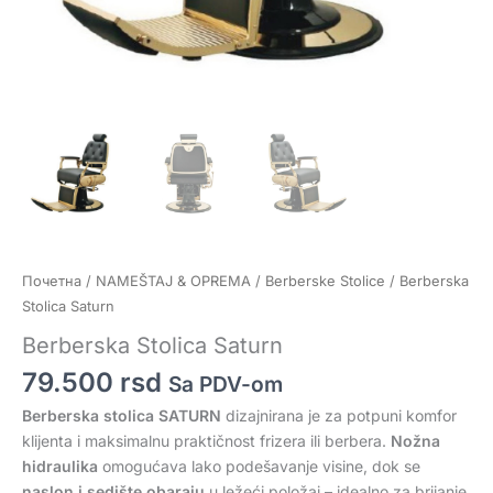
Почетна
/
NAMEŠTAJ & OPREMA
/
Berberske Stolice
/ Berberska
Stolica Saturn
Berberska Stolica Saturn
79.500
rsd
Sa PDV-om
Berberska stolica SATURN
dizajnirana je za potpuni komfor
klijenta i maksimalnu praktičnost frizera ili berbera.
Nožna
hidraulika
omogućava lako podešavanje visine, dok se
naslon i sedište obaraju
u ležeći položaj – idealno za brijanje.