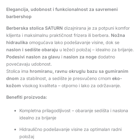
Elegancija, udobnost i funkcionalnost za savremeni
barbershop
Berberska stolica SATURN
dizajnirana je za potpuni komfor
klijenta i maksimalnu praktičnost frizera ili berbera.
Nožna
hidraulika
omogućava lako podešavanje visine, dok se
naslon i sedište obaraju
u ležeći položaj – idealno za brijanje.
Podesivi naslon za glavu
i
naslon za noge
dodatno
povećavaju udobnost.
Stolica ima
hromiranu, ravnu okruglu bazu sa gumiranim
dnom
za stabilnost, a sedište je presvučeno crnom
eko-
kožom
visokog kvaliteta – otporno i lako za održavanje.
Benefiti proizvoda:
Kompletna prilagodljivost – obaranje sedišta i naslona
idealno za brijanje
Hidraulično podešavanje visine za optimalan radni
položaj