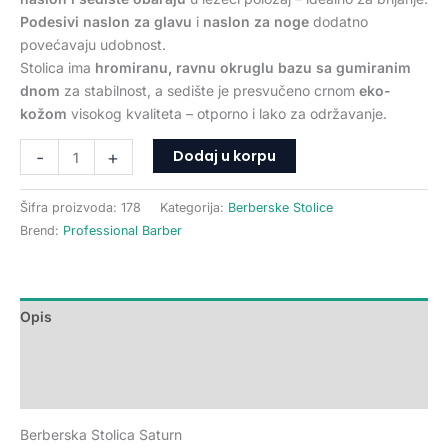
Podesivi naslon za glavu
i
naslon za noge
dodatno
povećavaju udobnost.
Stolica ima
hromiranu, ravnu okruglu bazu sa gumiranim
dnom
za stabilnost, a sedište je presvučeno crnom
eko-
kožom
visokog kvaliteta – otporno i lako za održavanje.
Dodaj u korpu
-
+
Šifra proizvoda:
178
Kategorija:
Berberske Stolice
Brend:
Professional Barber
Opis
Dodatne informacije
Recenzije (0)
Berberska Stolica Saturn