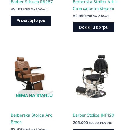
Barber Stikuca R8287
Berberska Stolica Ark –
Crna sa belim štepom
49.000
rsd
Sa PDV-om
82.950
rsd
Sa PDV-om
Pročitajte još
Dodaj u korpu
NEMA NA STANJU
Berberska Stolica Ark
Barber Stolica INF129
Braon
205.000
rsd
Sa PDV-om
82.950
rsd
Sa PDV-om