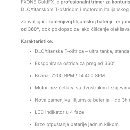
FXONE GoldFX je
profesionalni trimer za konturi
DLC/titanskom T-oštricom i motorom italijansk
Zahvaljujući
zamenjivoj litijumskoj bateriji
i ergon
od 360°
, dok poklopac za lako čišćenje olakšava
Karakteristike:
DLC/titanska T-oštrica – ultra tanka, standa
Eksponirana oštrica za pregled 360°
Brzina: 7200 RPM / 14.400 SPM
Motor bez četkica sa dvostrukim ležajevim
Nova zamenjiva litijumska baterija – do 3h 
LED indikator u 4 faze
Brzo otpuštanje baterije jednim klikom