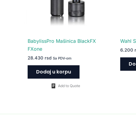
BabylissPro Mašinica BlackFX
Wahl S
FXone
6.200
28.430
rsd
Sa PDV-om
Do
Dodaj u korpu
Add to Quote