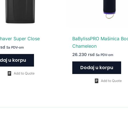
haver Super Close
BaBylissPRO Mašinica Bo
Chameleon
rsd
Sa PDV-om
26.230
rsd
Sa PDV-om
daj u korpu
Dodaj u korpu
Add to Quote
Add to Quote