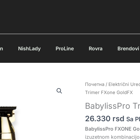
an
NishLady
ProLine
Rovra
Brendovi
BabylissPro
Почетна
/
Električni Uređ
Trimer
Trimer FXone GoldFX
FXone
BabylissPro T
GoldFX
količina
26.330
rsd
Sa 
BabylissPro FXONE Go
izuzetnom kombinaci