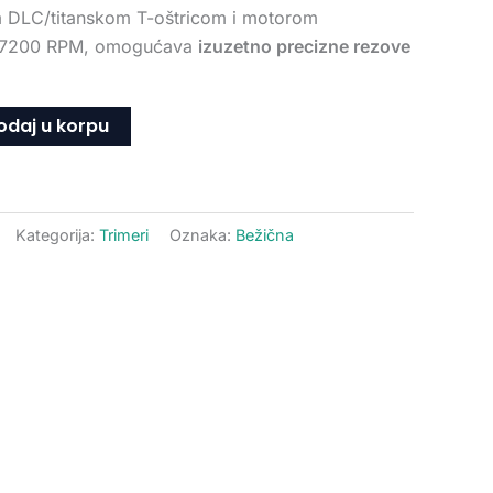
m DLC/titanskom T-oštricom i motorom
od 7200 RPM, omogućava
izuzetno precizne rezove
odaj u korpu
Kategorija:
Trimeri
Oznaka:
Bežična