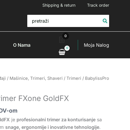
Shipping & return
Track order
Search
for:
0
O Nama
Moja Nalog
aji
/
Mašinice, Trimeri, Shaveri
/
Trimeri
/ BabylissPro
rimer FXone GoldFX
PDV-om
ldFX
je
profesionalni trimer za konturisanje
sa
jom
snage, ergonomije i inovativne tehnologije
.