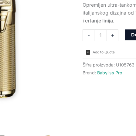
Opremljen ultra-tanko
italijanskog dizajna 
i crtanje linija
.
D
-
+
Add to Quote
Šifra proizvoda:
U105763
Brend:
Babyliss Pro