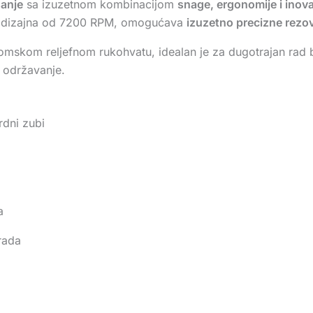
sanje
sa izuzetnom kombinacijom
snage, ergonomije i inova
og dizajna od 7200 RPM, omogućava
izuzetno precizne rezove
omskom reljefnom rukohvatu, idealan je za dugotrajan rad
 održavanje.
rdni zubi
a
rada