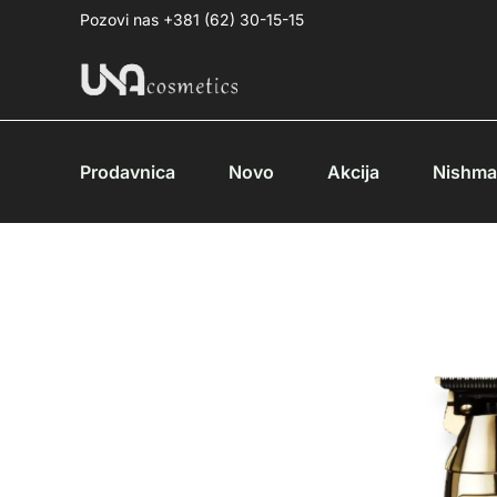
Pređi
Pozovi nas +381 (62) 30-15-15
na
sadržaj
Prodavnica
Novo
Akcija
Nishm