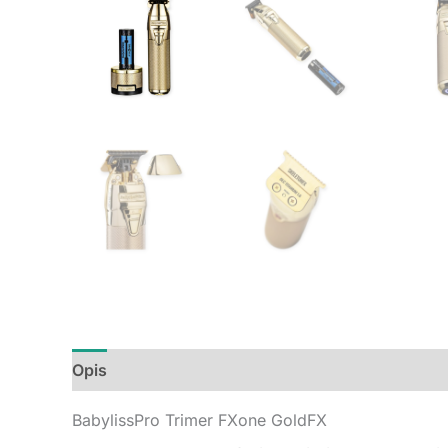
Opis
Dodatne informacije
Recenzije (0)
BabylissPro Trimer FXone GoldFX