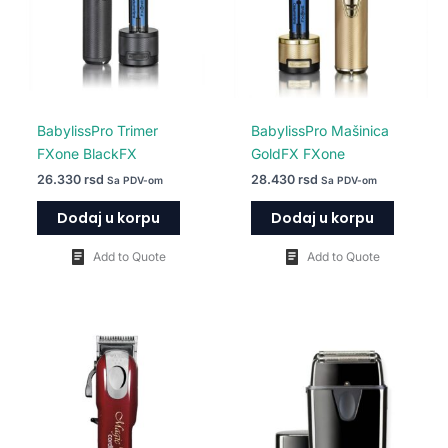
BabylissPro Trimer
BabylissPro Mašinica
FXone BlackFX
GoldFX FXone
26.330
rsd
28.430
rsd
Sa PDV-om
Sa PDV-om
Dodaj u korpu
Dodaj u korpu
Add to Quote
Add to Quote