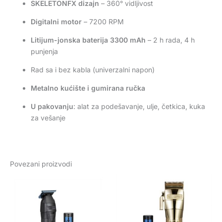
SKELETONFX dizajn
– 360° vidljivost
Digitalni motor
– 7200 RPM
Litijum-jonska baterija 3300 mAh
– 2 h rada, 4 h
punjenja
Rad sa i bez kabla (univerzalni napon)
Metalno kućište i gumirana ručka
U pakovanju
: alat za podešavanje, ulje, četkica, kuka
za vešanje
Povezani proizvodi