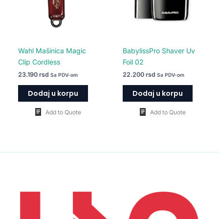
Wahl Mašinica Magic
BabylissPro Shaver Uv
Clip Cordless
Foil 02
23.190
rsd
22.200
rsd
Sa PDV-om
Sa PDV-om
Dodaj u korpu
Dodaj u korpu
Add to Quote
Add to Quote