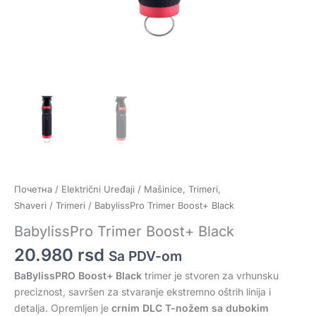
Почетна
/
Električni Uređaji
/
Mašinice, Trimeri,
Shaveri
/
Trimeri
/ BabylissPro Trimer Boost+ Black
BabylissPro Trimer Boost+ Black
20.980
rsd
Sa PDV-om
BaBylissPRO Boost+ Black
trimer je stvoren za vrhunsku
preciznost, savršen za stvaranje ekstremno oštrih linija i
detalja. Opremljen je
crnim DLC T-nožem sa dubokim