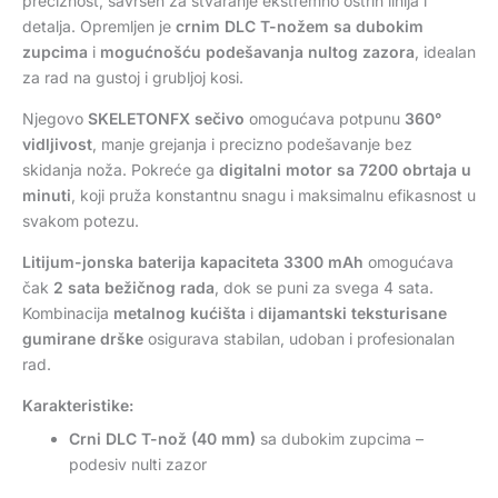
preciznost, savršen za stvaranje ekstremno oštrih linija i
detalja. Opremljen je
crnim DLC T-nožem sa dubokim
zupcima
i
mogućnošću podešavanja nultog zazora
, idealan
za rad na gustoj i grubljoj kosi.
Njegovo
SKELETONFX sečivo
omogućava potpunu
360°
vidljivost
, manje grejanja i precizno podešavanje bez
skidanja noža. Pokreće ga
digitalni motor sa 7200 obrtaja u
minuti
, koji pruža konstantnu snagu i maksimalnu efikasnost u
svakom potezu.
Litijum-jonska baterija kapaciteta 3300 mAh
omogućava
čak
2 sata bežičnog rada
, dok se puni za svega 4 sata.
Kombinacija
metalnog kućišta
i
dijamantski teksturisane
gumirane drške
osigurava stabilan, udoban i profesionalan
rad.
Karakteristike:
Crni DLC T-nož (40 mm)
sa dubokim zupcima –
podesiv nulti zazor