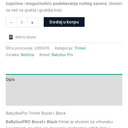
zupcima
i
mogućnošću podešavanja nultog zazora
, idealan
za rad na gustoj i grubljoj kosi.
Dodaj u korpu
-
+
Add to Quote
Šifra proizvoda:
U105370
Kategorija:
Trimeri
Oznaka:
Bežična
Brend:
Babyliss Pro
Opis
Dodatne informacije
Recenzije (0)
BabylissPro Trimer Boost+ Black
BaBylissPRO Boost+ Black
trimer je stvoren za vrhunsku