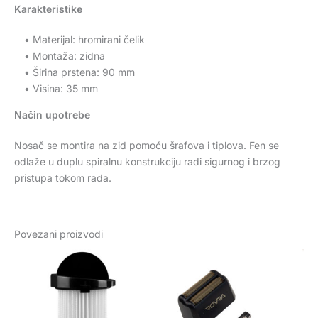
Karakteristike
• Materijal: hromirani čelik
• Montaža: zidna
• Širina prstena: 90 mm
• Visina: 35 mm
Način upotrebe
Nosač se montira na zid pomoću šrafova i tiplova. Fen se
odlaže u duplu spiralnu konstrukciju radi sigurnog i brzog
pristupa tokom rada.
Povezani proizvodi