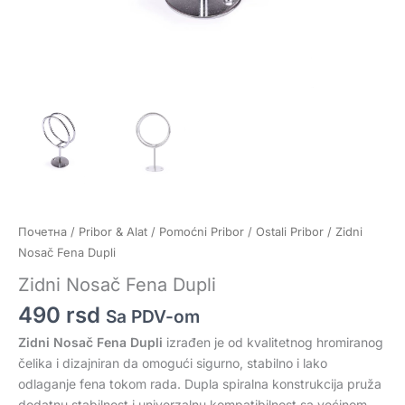
Почетна
/
Pribor & Alat
/
Pomoćni Pribor
/
Ostali Pribor
/ Zidni
Nosač Fena Dupli
Zidni Nosač Fena Dupli
490
rsd
Sa PDV-om
Zidni Nosač Fena Dupli
izrađen je od kvalitetnog hromiranog
čelika i dizajniran da omogući sigurno, stabilno i lako
odlaganje fena tokom rada. Dupla spiralna konstrukcija pruža
dodatnu stabilnost i univerzalnu kompatibilnost sa većinom