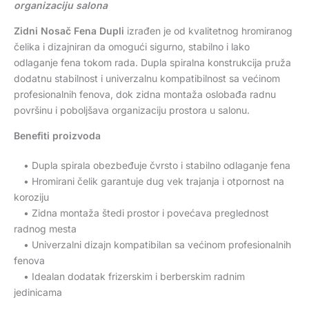
organizaciju salona
Zidni Nosač Fena Dupli
izrađen je od kvalitetnog hromiranog
čelika i dizajniran da omogući sigurno, stabilno i lako
odlaganje fena tokom rada. Dupla spiralna konstrukcija pruža
dodatnu stabilnost i univerzalnu kompatibilnost sa većinom
profesionalnih fenova, dok zidna montaža oslobađa radnu
površinu i poboljšava organizaciju prostora u salonu.
Benefiti proizvoda
• Dupla spirala obezbeđuje čvrsto i stabilno odlaganje fena
• Hromirani čelik garantuje dug vek trajanja i otpornost na
koroziju
• Zidna montaža štedi prostor i povećava preglednost
radnog mesta
• Univerzalni dizajn kompatibilan sa većinom profesionalnih
fenova
• Idealan dodatak frizerskim i berberskim radnim
jedinicama