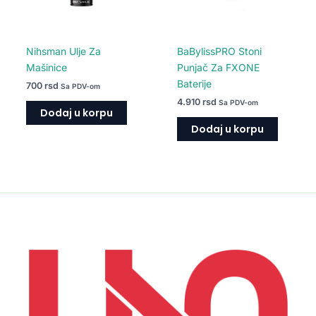
Nihsman Ulje Za
BaBylissPRO Stoni
Mašinice
Punjač Za FXONE
Baterije
700
rsd
Sa PDV-om
4.910
rsd
Sa PDV-om
Dodaj u korpu
Dodaj u korpu