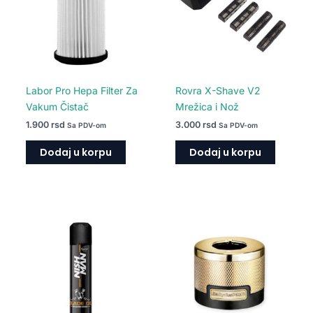
Labor Pro Hepa Filter Za
Rovra X-Shave V2
Vakum Čistač
Mrežica i Nož
1.900
rsd
3.000
rsd
Sa PDV-om
Sa PDV-om
Dodaj u korpu
Dodaj u korpu