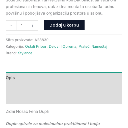
profesionalnih fenova, dok zidna montaža oslobađa radnu
površinu i poboljšava organizaciju prostora u salonu.
Dodaj u korpu
-
+
Šifra proizvoda:
A28830
Kategorije:
Ostali Pribor
,
Delovi I Oprema
,
Prateći Nameštaj
Brend:
Stylance
Opis
Dodatne informacije
Recenzije (0)
Zidni Nosač Fena Dupli
Duple spirale za maksimalnu praktičnost i bolju