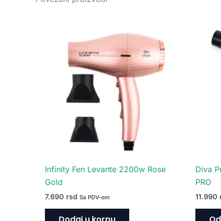
Infinity Fen Levante 2200w Rose
Diva P
Gold
PRO
7.690
rsd
11.990
Sa PDV-om
Dodaj u korpu
Od