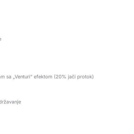
e
m sa „Venturi“ efektom (20% jači protok)
održavanje