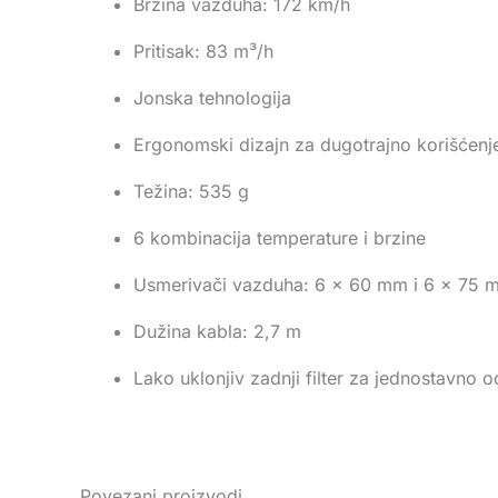
Brzina vazduha: 172 km/h
Pritisak: 83 m³/h
Jonska tehnologija
Ergonomski dizajn za dugotrajno korišćenj
Težina: 535 g
6 kombinacija temperature i brzine
Usmerivači vazduha: 6 x 60 mm i 6 x 75 m
Dužina kabla: 2,7 m
Lako uklonjiv zadnji filter za jednostavno 
Povezani proizvodi