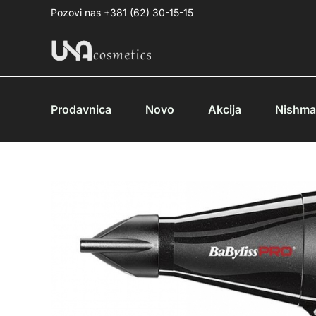
Pređi
Pozovi nas +381 (62) 30-15-15
na
sadržaj
Prodavnica
Novo
Akcija
Nishm