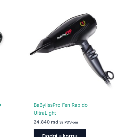
0
BaBylissPro Fen Rapido
UltraLight
24.840
rsd
Sa PDV-om
Dodaj u korpu