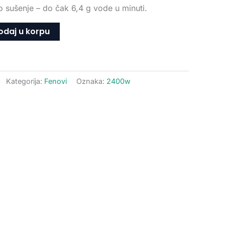
o sušenje – do čak 6,4 g vode u minuti.
odaj u korpu
Kategorija:
Fenovi
Oznaka:
2400w