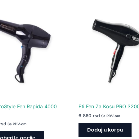
Ovaj
proizvod
ima
više
varijanti.
Opcije
mogu
biti
izabrane
na
stranici
proizvoda.
roStyle Fen Rapida 4000
Eti Fen Za Kosu PRO 320
6.860
rsd
Sa PDV-om
rsd
Sa PDV-om
Dodaj u korpu
aberite opcije