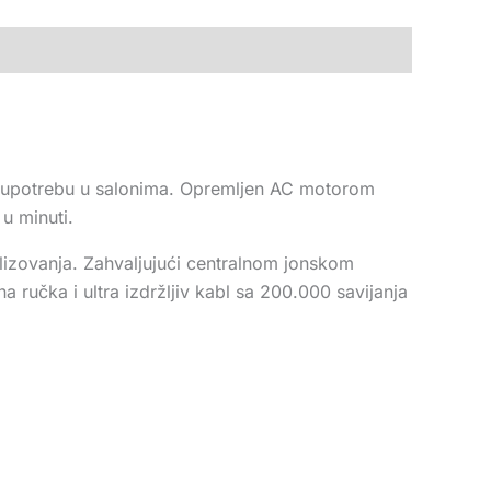
ajnu upotrebu u salonima. Opremljen AC motorom
u minuti.
lizovanja. Zahvaljujući centralnom jonskom
a ručka i ultra izdržljiv kabl sa 200.000 savijanja