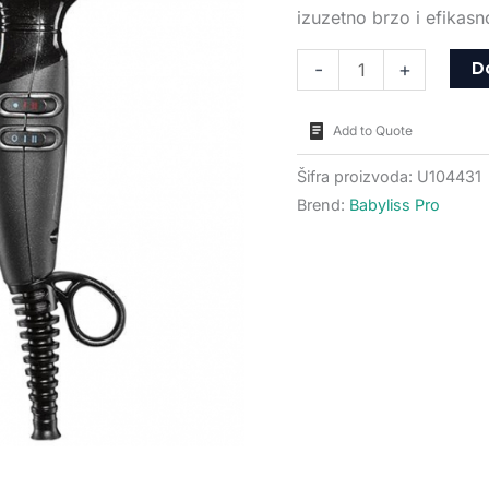
izuzetno brzo i efikasn
D
-
+
Add to Quote
Šifra proizvoda:
U104431
Brend:
Babyliss Pro