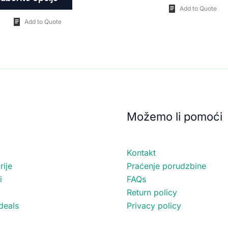
Add to Quote
Add to Quote
Možemo li pomoći
Kontakt
ije
Praćenje porudzbine
i
FAQs
Return policy
deals
Privacy policy