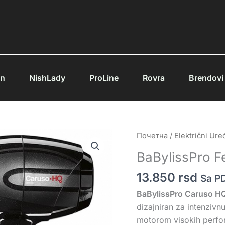
an
NishLady
ProLine
Rovra
Brendovi
BaBylissPro
Почетна
/
Električni Uređ
Fen
BaBylissPro 
Caruso
HQ
13.850
rsd
Sa P
količina
BaBylissPro Caruso H
dizajniran za intenziv
motorom visokih perfo