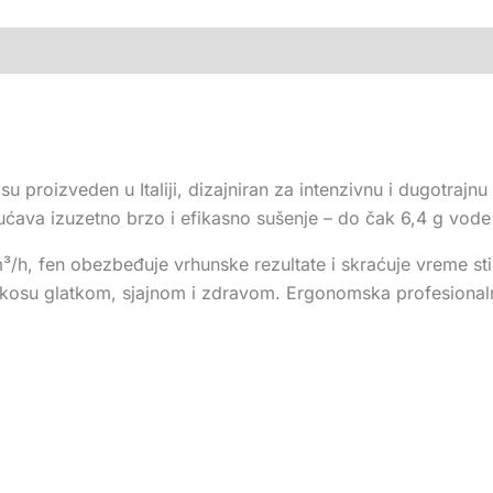
osu proizveden u Italiji, dizajniran za intenzivnu i dugotr
ava izuzetno brzo i efikasno sušenje – do čak 6,4 g vode 
³/h, fen obezbeđuje vrhunske rezultate i skraćuje vreme sti
vlja kosu glatkom, sjajnom i zdravom. Ergonomska profesionaln