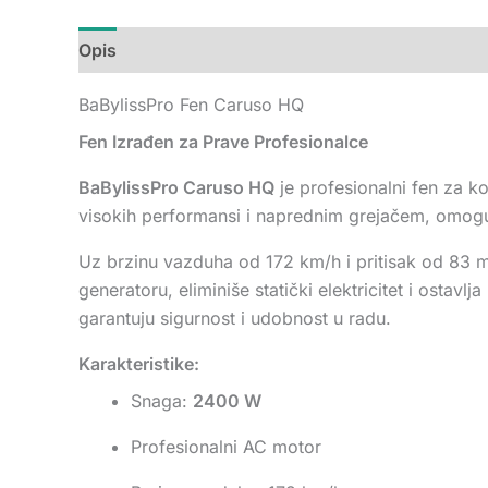
Opis
Dodatne informacije
Recenzije (0)
BaBylissPro Fen Caruso HQ
Fen Izrađen za Prave Profesionalce
BaBylissPro Caruso HQ
je profesionalni fen za k
visokih performansi i naprednim grejačem, omoguć
Uz brzinu vazduha od 172 km/h i pritisak od 83 m
generatoru, eliminiše statički elektricitet i osta
garantuju sigurnost i udobnost u radu.
Karakteristike:
Snaga:
2400 W
Profesionalni AC motor