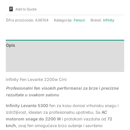
Add to Quote
Šifra proizvoda:
A36104
Kategorija:
Fenovi
Brend:
Infinity
Opis
Dodatne informacije
Recenzije (0)
Infinity Fen Levante 2200w Crni
Profesionalni fen visokih performansi za brze i precizne
rezultate u svakom salonu
Infinity Levante 5300
fen za kosu donosi vrhunsku snagu i
izdržljivost, idealan za profesionalnu upotrebu. Sa
AC
motorom snage do 2200 W
i protokom vazduha od
72
km/h
, ovaj fen omogućava brzo sušenje i savršeno