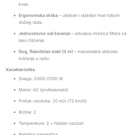
kose.
Ergonomska drška
– udoban i stabilan hvat tokom
dužeg rada.
Jednostavno održavanje
– odvojiva mrežica filtera za
lako čišćenje.
Dug, fleksibilan kabl (3 m)
– maksimalna sloboda
kretanja u radu.
Karakteristike
Snaga: 2000–2200 W
Motor: AC (profesionalni)
Protok vazduha: 20 m/s (72 km/h)
Brzine: 2
Temperature: 2 + hladan vazduh
Rešetka: keramička