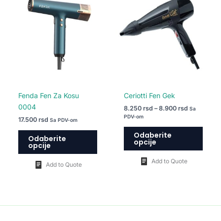
proizvod
proiz
od
8.250 rsd
ima
ima
do
više
više
8.900 rsd
varijanti.
varija
Opcije
Opcij
mogu
mogu
biti
biti
izabrane
izabr
na
na
Fenda Fen Za Kosu
Ceriotti Fen Gek
stranici
strani
0004
8.250
rsd
–
8.900
rsd
Sa
proizvoda.
proiz
PDV-om
17.500
rsd
Sa PDV-om
Odaberite
Odaberite
opcije
opcije
Add to Quote
Add to Quote