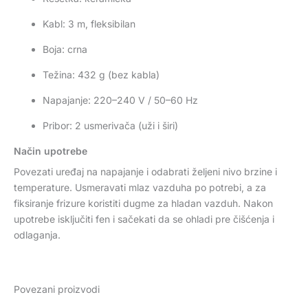
Kabl: 3 m, fleksibilan
Boja: crna
Težina: 432 g (bez kabla)
Napajanje: 220–240 V / 50–60 Hz
Pribor: 2 usmerivača (uži i širi)
Način upotrebe
Povezati uređaj na napajanje i odabrati željeni nivo brzine i
temperature. Usmeravati mlaz vazduha po potrebi, a za
fiksiranje frizure koristiti dugme za hladan vazduh. Nakon
upotrebe isključiti fen i sačekati da se ohladi pre čišćenja i
odlaganja.
Povezani proizvodi