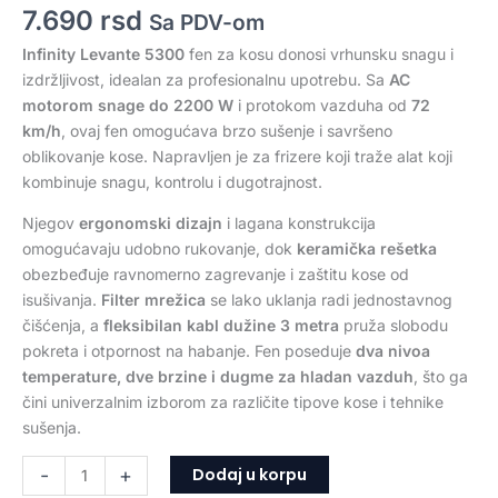
7.690
rsd
Sa PDV-om
Infinity Levante 5300
fen za kosu donosi vrhunsku snagu i
izdržljivost, idealan za profesionalnu upotrebu. Sa
AC
motorom snage do 2200 W
i protokom vazduha od
72
km/h
, ovaj fen omogućava brzo sušenje i savršeno
oblikovanje kose. Napravljen je za frizere koji traže alat koji
kombinuje snagu, kontrolu i dugotrajnost.
Njegov
ergonomski dizajn
i lagana konstrukcija
omogućavaju udobno rukovanje, dok
keramička rešetka
obezbeđuje ravnomerno zagrevanje i zaštitu kose od
isušivanja.
Filter mrežica
se lako uklanja radi jednostavnog
čišćenja, a
fleksibilan kabl dužine 3 metra
pruža slobodu
pokreta i otpornost na habanje. Fen poseduje
dva nivoa
temperature, dve brzine i dugme za hladan vazduh
, što ga
čini univerzalnim izborom za različite tipove kose i tehnike
sušenja.
Dodaj u korpu
-
+