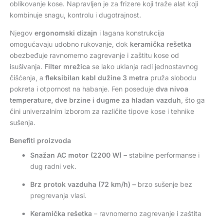
oblikovanje kose. Napravljen je za frizere koji traže alat koji
kombinuje snagu, kontrolu i dugotrajnost.
Njegov
ergonomski dizajn
i lagana konstrukcija
omogućavaju udobno rukovanje, dok
keramička rešetka
obezbeđuje ravnomerno zagrevanje i zaštitu kose od
isušivanja.
Filter mrežica
se lako uklanja radi jednostavnog
čišćenja, a
fleksibilan kabl dužine 3 metra
pruža slobodu
pokreta i otpornost na habanje. Fen poseduje
dva nivoa
temperature, dve brzine i dugme za hladan vazduh
, što ga
čini univerzalnim izborom za različite tipove kose i tehnike
sušenja.
Benefiti proizvoda
Snažan AC motor (2200 W)
– stabilne performanse i
dug radni vek.
Brz protok vazduha (72 km/h)
– brzo sušenje bez
pregrevanja vlasi.
Keramička rešetka
– ravnomerno zagrevanje i zaštita