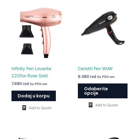
Ovaj
proiz
ima
više
varija
Opcij
mogu
biti
izabr
na
Infinity Fen Levante
Ceriotti Fen WoW
strani
2200w Rose Gold
9.080
rsd
Sa PDV-om
proiz
7.690
rsd
Sa PDV-om
Odaberite
opcije
Dodaj u korpu
Add to Quote
Add to Quote
Raspon
Ovaj
Ovaj
cena: