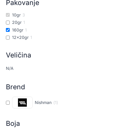
Pakovanje
10gr
3
20gr
1
160gr
1
12x20gr
1
Veličina
N/A
Brend
Nishman
(
1
)
Boja