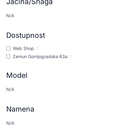
Jačina/Snaga
N/A
Dostupnost
Web Shop
1
Zemun Gornjogradska 63a
1
Model
N/A
Namena
N/A