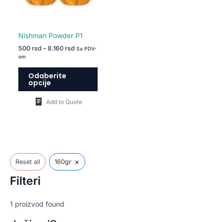
biti
izabrane
na
Nishman Powder P1
stranici
500
rsd
–
8.160
rsd
Sa PDV-
proizvoda.
om
Odaberite
opcije
Add to Quote
×
Reset all
160gr
Filteri
1
proizvod found