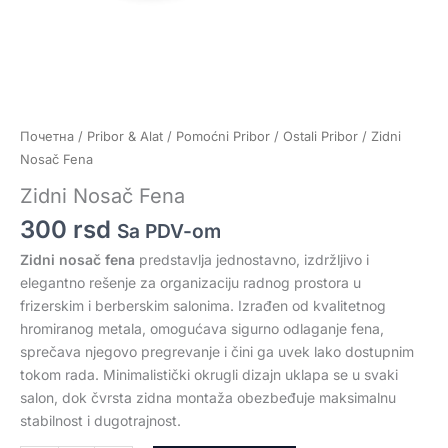
Почетна
/
Pribor & Alat
/
Pomoćni Pribor
/
Ostali Pribor
/ Zidni
Nosač Fena
Zidni Nosač Fena
300
rsd
Sa PDV-om
Zidni nosač fena
predstavlja jednostavno, izdržljivo i
elegantno rešenje za organizaciju radnog prostora u
frizerskim i berberskim salonima. Izrađen od kvalitetnog
hromiranog metala, omogućava sigurno odlaganje fena,
sprečava njegovo pregrevanje i čini ga uvek lako dostupnim
tokom rada. Minimalistički okrugli dizajn uklapa se u svaki
salon, dok čvrsta zidna montaža obezbeđuje maksimalnu
stabilnost i dugotrajnost.