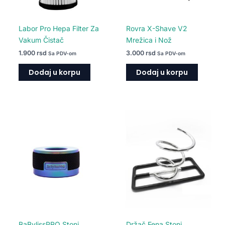
Labor Pro Hepa Filter Za
Rovra X-Shave V2
Vakum Čistač
Mrežica i Nož
1.900
rsd
3.000
rsd
Sa PDV-om
Sa PDV-om
Dodaj u korpu
Dodaj u korpu
Ovaj
proizvod
ima
više
varijanti.
Opcije
mogu
biti
izabrane
na
BaBylissPRO Stoni
Držač Fena Stoni