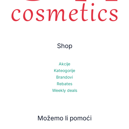
Shop
Akcije
Kateogorije
Brandovi
Rebates
Weekly deals
Možemo li pomoći