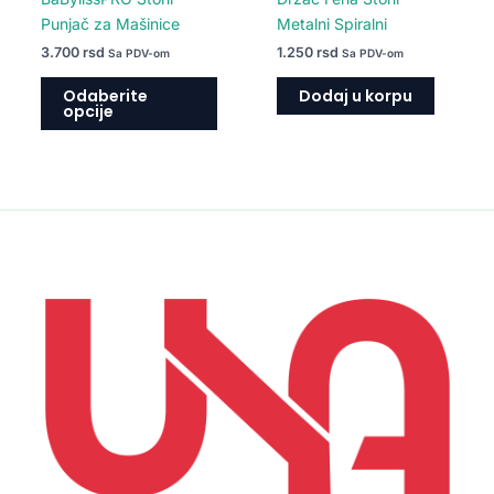
stranici
Punjač za Mašinice
Metalni Spiralni
proizvoda.
3.700
rsd
1.250
rsd
Sa PDV-om
Sa PDV-om
Odaberite
Dodaj u korpu
opcije