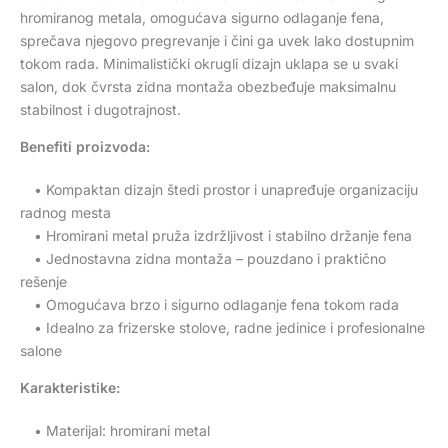
hromiranog metala, omogućava sigurno odlaganje fena,
sprečava njegovo pregrevanje i čini ga uvek lako dostupnim
tokom rada. Minimalistički okrugli dizajn uklapa se u svaki
salon, dok čvrsta zidna montaža obezbeđuje maksimalnu
stabilnost i dugotrajnost.
Benefiti proizvoda:
• Kompaktan dizajn štedi prostor i unapređuje organizaciju
radnog mesta
• Hromirani metal pruža izdržljivost i stabilno držanje fena
• Jednostavna zidna montaža – pouzdano i praktično
rešenje
• Omogućava brzo i sigurno odlaganje fena tokom rada
• Idealno za frizerske stolove, radne jedinice i profesionalne
salone
Karakteristike:
• Materijal: hromirani metal