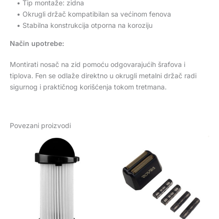
• Tip montaže: zidna
• Okrugli držač kompatibilan sa većinom fenova
• Stabilna konstrukcija otporna na koroziju
Način upotrebe:
Montirati nosač na zid pomoću odgovarajućih šrafova i
tiplova. Fen se odlaže direktno u okrugli metalni držač radi
sigurnog i praktičnog korišćenja tokom tretmana.
Povezani proizvodi