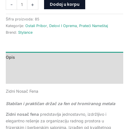
Dodaj u korpu
-
+
Šifra proizvoda:
85
Kategorije:
Ostali Pribor
,
Delovi I Oprema
,
Prateći Nameštaj
Brend:
Stylance
Opis
Dodatne informacije
Recenzije (0)
Zidni Nosač Fena
Stabilan i praktičan držač za fen od hromiranog metala
Zidni nosač fena
predstavlja jednostavno, izdržljivo i
elegantno rešenje za organizaciju radnog prostora u
frizerskim i berberskim salonima. Izrađen od kvalitetnog