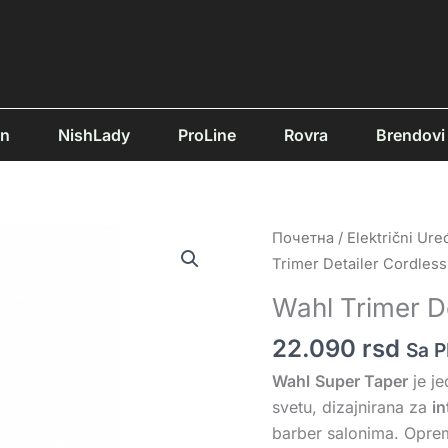
an
NishLady
ProLine
Rovra
Brendovi
Wahl
Почетна
/
Električni Uređ
Trimer
Trimer Detailer Cordless
Detailer
Wahl Trimer D
Cordless
količina
22.090
rsd
Sa 
Wahl
Super Taper
je je
svetu, dizajnirana za
in
barber salonima. Opre