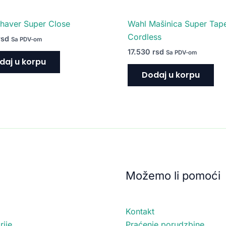
haver Super Close
Wahl Mašinica Super Tap
Cordless
rsd
Sa PDV-om
17.530
rsd
Sa PDV-om
daj u korpu
Dodaj u korpu
Možemo li pomoći
Kontakt
ije
Praćenje porudzbine