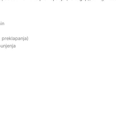
in
 preklapanja)
punjenja