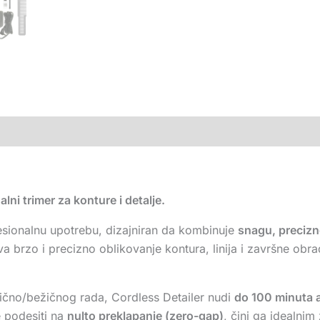
lni trimer za konture i detalje.
fesionalnu upotrebu, dizajniran da kombinuje
snagu, precizn
va brzo i precizno oblikovanje kontura, linija i završne ob
ično/bežičnog rada, Cordless Detailer nudi
do 100 minuta 
e podesiti na
nulto preklapanje (zero-gap)
, čini ga idealnim