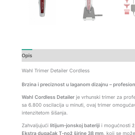
Opis
Dodatne informacije
Recenzije (0)
Wahl Trimer Detailer Cordless
Brzina i preciznost u laganom dizajnu – profesiona
Wahl
Cordless Detailer
je vrhunski trimer za pro
sa 6.800 oscilacija u minuti, ovaj trimer omoguća
intenzitetom šišanja.
Zahvaljujući
litijum-jonskoj bateriji
i mogućnosti ž
Ekstra dugačak T-nož širine 38 mm
, koji se mož