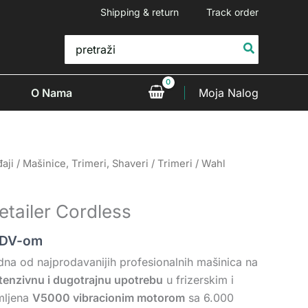
Shipping & return
Track order
Search
for:
O Nama
Moja Nalog
aji
/
Mašinice, Trimeri, Shaveri
/
Trimeri
/ Wahl
etailer Cordless
PDV-om
dna od najprodavanijih profesionalnih mašinica na
tenzivnu i dugotrajnu upotrebu
u frizerskim i
mljena
V5000 vibracionim motorom
sa 6.000