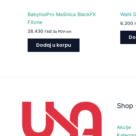
BabylissPro Mašinica BlackFX
Wahl S
FXone
6.200
28.430
rsd
Sa PDV-om
Do
Dodaj u korpu
Shop
Akcije
Kateogor