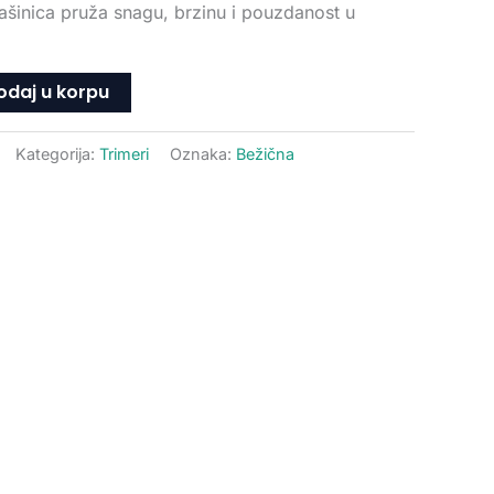
mašinica pruža snagu, brzinu i pouzdanost u
odaj u korpu
Kategorija:
Trimeri
Oznaka:
Bežična