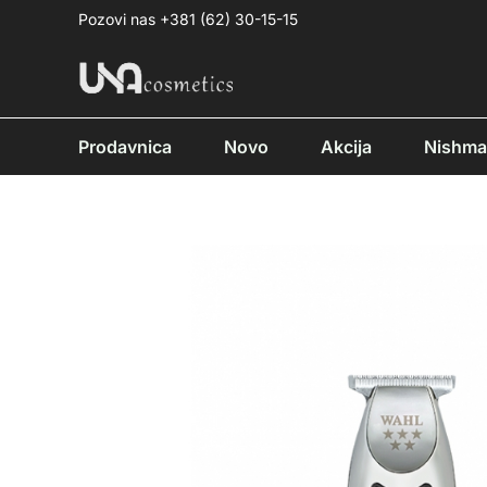
Pređi
Pozovi nas +381 (62) 30-15-15
na
sadržaj
Prodavnica
Novo
Akcija
Nishm