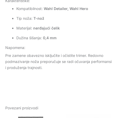
Karakteristike:
Kompatibilnost:
Wahl Detailer, Wahl Hero
Tip noža:
T-nož
Materijal:
nerđajući čelik
Dužina šišanja:
0,4 mm
Napomena:
Pre zamene obavezno isključite i očistite trimer. Redovno
podmazivanje noža preporučuje se radi očuvanja performansi
i produženja trajnosti.
Povezani proizvodi