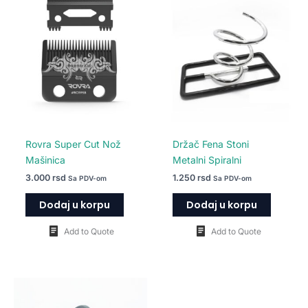
Rovra Super Cut Nož
Držač Fena Stoni
Mašinica
Metalni Spiralni
3.000
rsd
1.250
rsd
Sa PDV-om
Sa PDV-om
Dodaj u korpu
Dodaj u korpu
Add to Quote
Add to Quote
Ovaj
proizvod