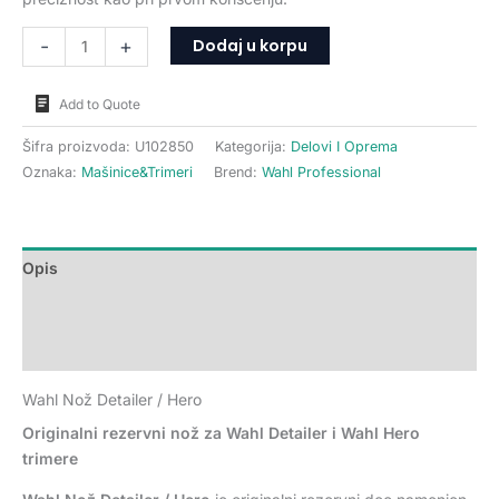
Dodaj u korpu
-
+
Add to Quote
Šifra proizvoda:
U102850
Kategorija:
Delovi I Oprema
Oznaka:
Mašinice&Trimeri
Brend:
Wahl Professional
Opis
Dodatne informacije
Recenzije (0)
Wahl Nož Detailer / Hero
Originalni rezervni nož za Wahl Detailer i Wahl Hero
trimere