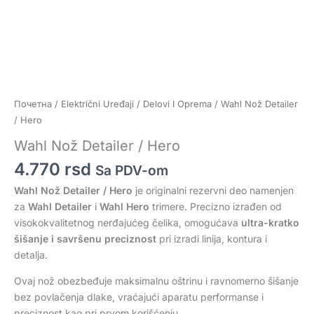
Почетна
/
Električni Uređaji
/
Delovi I Oprema
/ Wahl Nož Detailer
/ Hero
Wahl Nož Detailer / Hero
4.770
rsd
Sa PDV-om
Wahl Nož Detailer / Hero
je originalni rezervni deo namenjen
za
Wahl Detailer
i
Wahl Hero
trimere. Precizno izrađen od
visokokvalitetnog nerđajućeg čelika, omogućava
ultra-kratko
šišanje i savršenu preciznost
pri izradi linija, kontura i
detalja.
Ovaj nož obezbeđuje maksimalnu oštrinu i ravnomerno šišanje
bez povlačenja dlake, vraćajući aparatu performanse i
preciznost kao pri prvom korišćenju.