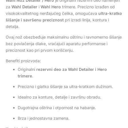
Wahl Nož Detailer / Hero
je originalni rezervni deo namenjen
za
Wahl Detailer
i
Wahl Hero
trimere. Precizno izrađen od
visokokvalitetnog nerđajućeg čelika, omogućava
ultra-kratko
šišanje i savršenu preciznost
pri izradi linija, kontura i
detalja.
Ovaj nož obezbeđuje maksimalnu oštrinu i ravnomerno šišanje
bez povlačenja dlake, vraćajući aparatu performanse i
preciznost kao pri prvom korišćenju.
Benefiti proizvoda:
Originalni
rezervni deo za Wahl Detailer i Hero
trimere
.
Precizno i glatko šišanje sa ultra-kratkom dužinom.
Idealno za konture, detalje i završnu obradu.
Dugotrajna oštrina i otpornost na habanje.
Brza i jednostavna zamena.