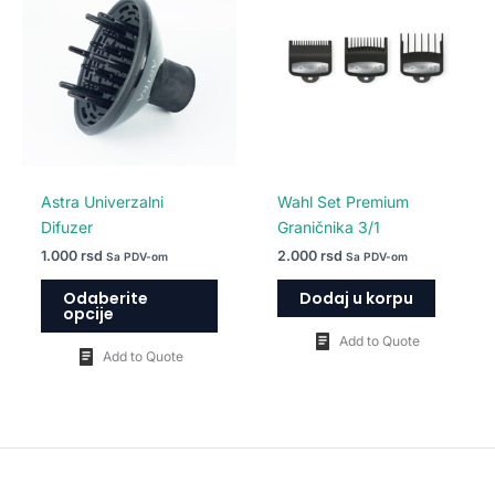
ima
više
varijanti.
Opcije
mogu
biti
izabrane
na
Astra Univerzalni
Wahl Set Premium
stranici
Difuzer
Graničnika 3/1
proizvoda.
1.000
rsd
2.000
rsd
Sa PDV-om
Sa PDV-om
Odaberite
Dodaj u korpu
opcije
Add to Quote
Add to Quote