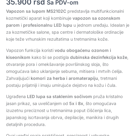
35.900
rsd
Sa PDV-om
Vapozon sa lupom MS2102C
predstavlja multifunkcionalni
kozmetički aparat koji kombinuje
vapozon sa ozonskom
parom
i
profesionalnu LED lupu
u jednom uređaju. Idealan je
za kozmetičke salone, spa centre i dermatološke ordinacije
koje teže vrhunskim rezultatima u tretmanima kože.
Vapozon funkcija koristi
vodu obogaćenu ozonom i
kiseonikom
kako bi se postigla
dubinska dezinfekcija kože
,
otvaranje pora i omekšavanje površinskog sloja, što
omogućava lako uklanjanje sebuma, mitisera i mrtvih ćelija.
Zahvaljujući
komori za herba i aromaterapiju
, tretmani
postaju prijatniji i imaju umirujuće dejstvo na kožu i čula.
Ugrađena
LED lupa sa staklenim sočivom
pruža kristalno
jasan prikaz, sa uveličanjem od
5x i 8x
, što omogućava
izuzetnu preciznost u tretmanima poput čišćenja lica,
japanskog iscrtavanja obrva, depilacije, manikira i drugih
detaljnih procedura.
Ovaj uređaj spaja praktičnost, preciznost i vrhunske