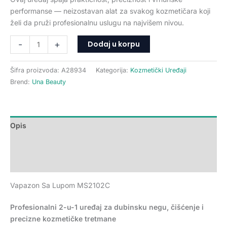
performanse — neizostavan alat za svakog kozmetičara koji
želi da pruži profesionalnu uslugu na najvišem nivou.
Dodaj u korpu
-
+
Šifra proizvoda:
A28934
Kategorija:
Kozmetički Uređaji
Brend:
Una Beauty
Opis
Dodatne informacije
Recenzije (0)
Vapazon Sa Lupom MS2102C
Profesionalni 2-u-1 uređaj za dubinsku negu, čišćenje i
precizne kozmetičke tretmane