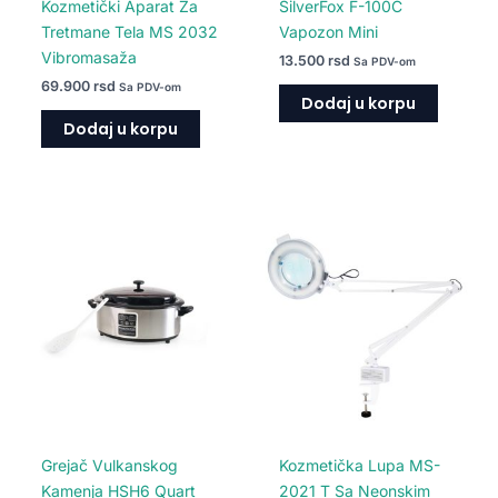
Kozmetički Aparat Za
SilverFox F-100C
Tretmane Tela MS 2032
Vapozon Mini
Vibromasaža
13.500
rsd
Sa PDV-om
69.900
rsd
Sa PDV-om
Dodaj u korpu
Dodaj u korpu
Grejač Vulkanskog
Kozmetička Lupa MS-
Kamenja HSH6 Quart
2021 T Sa Neonskim