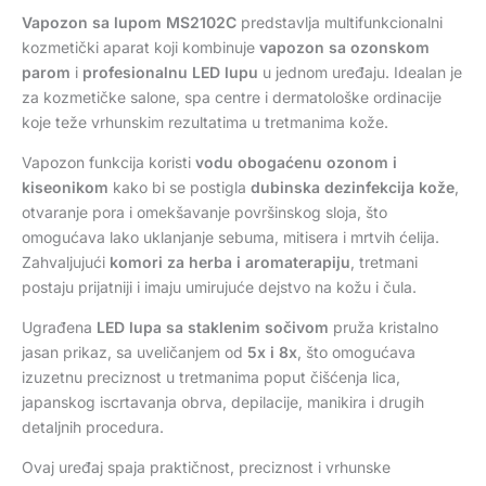
Vapozon sa lupom MS2102C
predstavlja multifunkcionalni
kozmetički aparat koji kombinuje
vapozon sa ozonskom
parom
i
profesionalnu LED lupu
u jednom uređaju. Idealan je
za kozmetičke salone, spa centre i dermatološke ordinacije
koje teže vrhunskim rezultatima u tretmanima kože.
Vapozon funkcija koristi
vodu obogaćenu ozonom i
kiseonikom
kako bi se postigla
dubinska dezinfekcija kože
,
otvaranje pora i omekšavanje površinskog sloja, što
omogućava lako uklanjanje sebuma, mitisera i mrtvih ćelija.
Zahvaljujući
komori za herba i aromaterapiju
, tretmani
postaju prijatniji i imaju umirujuće dejstvo na kožu i čula.
Ugrađena
LED lupa sa staklenim sočivom
pruža kristalno
jasan prikaz, sa uveličanjem od
5x i 8x
, što omogućava
izuzetnu preciznost u tretmanima poput čišćenja lica,
japanskog iscrtavanja obrva, depilacije, manikira i drugih
detaljnih procedura.
Ovaj uređaj spaja praktičnost, preciznost i vrhunske