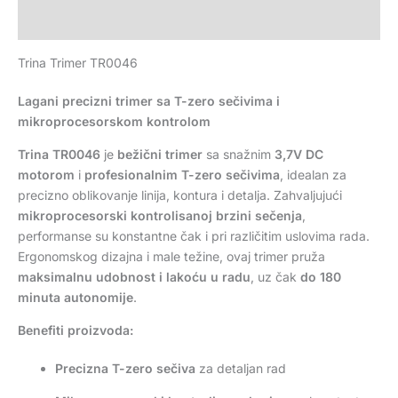
Recenzije (0)
Trina Trimer TR0046
Lagani precizni trimer sa T-zero sečivima i
mikroprocesorskom kontrolom
Trina TR0046
je
bežični trimer
sa snažnim
3,7V DC
motorom
i
profesionalnim T-zero sečivima
, idealan za
precizno oblikovanje linija, kontura i detalja. Zahvaljujući
mikroprocesorski kontrolisanoj brzini sečenja
,
performanse su konstantne čak i pri različitim uslovima rada.
Ergonomskog dizajna i male težine, ovaj trimer pruža
maksimalnu udobnost i lakoću u radu
, uz čak
do 180
minuta autonomije
.
Benefiti proizvoda:
Precizna T-zero sečiva
za detaljan rad