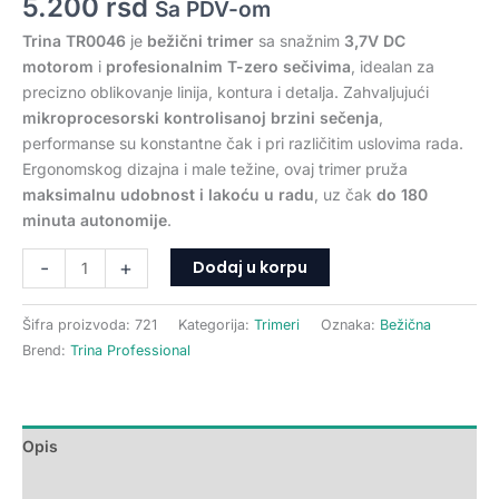
5.200
rsd
Sa PDV-om
Trina TR0046
je
bežični trimer
sa snažnim
3,7V DC
motorom
i
profesionalnim T-zero sečivima
, idealan za
precizno oblikovanje linija, kontura i detalja. Zahvaljujući
mikroprocesorski kontrolisanoj brzini sečenja
,
performanse su konstantne čak i pri različitim uslovima rada.
Ergonomskog dizajna i male težine, ovaj trimer pruža
maksimalnu udobnost i lakoću u radu
, uz čak
do 180
minuta autonomije
.
Dodaj u korpu
-
+
Šifra proizvoda:
721
Kategorija:
Trimeri
Oznaka:
Bežična
Brend:
Trina Professional
Opis
Dodatne informacije