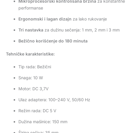
Mikroprocesorski kontrolisana brzina
za konstantne
performanse
Ergonomski i lagan dizajn
za lako rukovanje
Tri nastavka
za dužinu sečenja: 1 mm, 2 mm i 3 mm
Bežično korišćenje do 180 minuta
Tehničke karakteristike:
Tip rada: Bežični
Snaga: 10 W
Motor: DC 3,7V
Ulaz adaptera: 100–240 V, 50/60 Hz
Režim rada: DC 5 V
Dužina mašinice: 150 mm
Širina sečiva: 35 mm