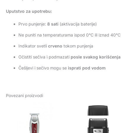
Uputstvo za upotrebu:
Prvo punjenje:
8 sati
(aktivacija baterije)
Ne puniti na temperaturama ispod 0°C ili iznad 40°C
Indikator svetli
crveno
tokom punjenja
Očistiti sečiva i podmazati
posle svakog korišćenja
Češljevi i sečivo mogu se
isprati pod vodom
Povezani proizvodi