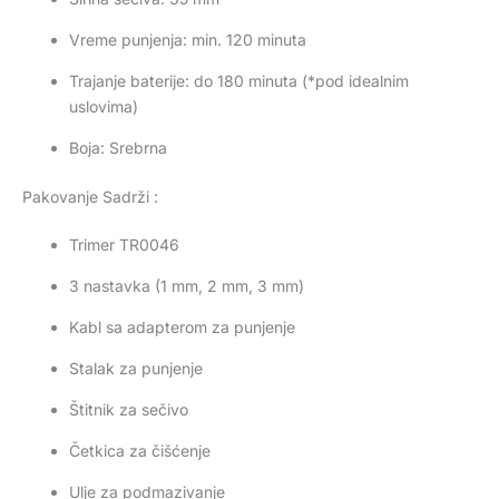
Vreme punjenja: min. 120 minuta
Trajanje baterije: do 180 minuta (*pod idealnim
uslovima)
Boja: Srebrna
Pakovanje Sadrži :
Trimer TR0046
3 nastavka (1 mm, 2 mm, 3 mm)
Kabl sa adapterom za punjenje
Stalak za punjenje
Štitnik za sečivo
Četkica za čišćenje
Ulje za podmazivanje