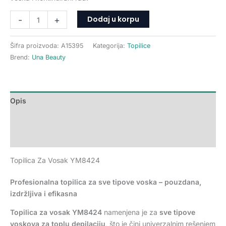
Dodaj u korpu
-
+
Šifra proizvoda:
A15395
Kategorija:
Topilice
Brend:
Una Beauty
Opis
Dodatne informacije
Recenzije (0)
Topilica Za Vosak YM8424
Profesionalna topilica za sve tipove voska – pouzdana,
izdržljiva i efikasna
Topilica za vosak YM8424
namenjena je za
sve tipove
voskova za toplu depilaciju
, što je čini univerzalnim rešenjem