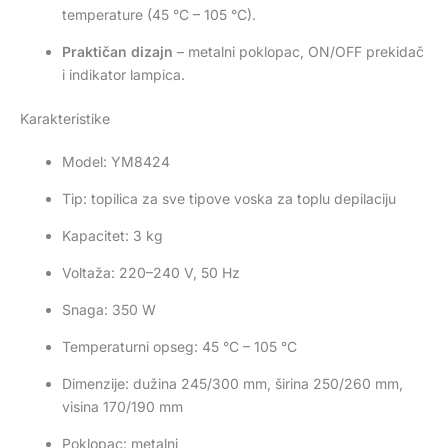
temperature (45 °C – 105 °C).
Praktičan dizajn
– metalni poklopac, ON/OFF prekidač
i indikator lampica.
Karakteristike
Model: YM8424
Tip: topilica za sve tipove voska za toplu depilaciju
Kapacitet: 3 kg
Voltaža: 220–240 V, 50 Hz
Snaga: 350 W
Temperaturni opseg: 45 °C – 105 °C
Dimenzije: dužina 245/300 mm, širina 250/260 mm,
visina 170/190 mm
Poklopac: metalni