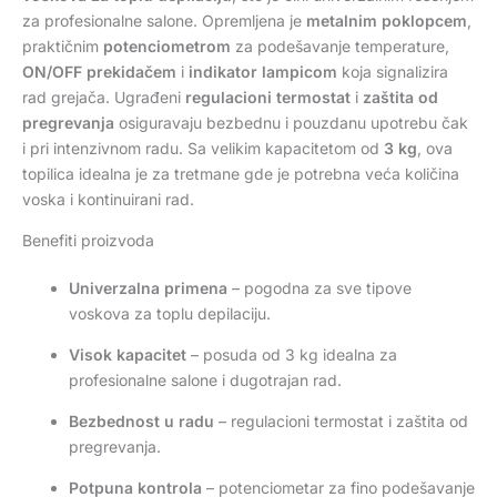
za profesionalne salone. Opremljena je
metalnim poklopcem
,
praktičnim
potenciometrom
za podešavanje temperature,
ON/OFF prekidačem
i
indikator lampicom
koja signalizira
rad grejača. Ugrađeni
regulacioni termostat
i
zaštita od
pregrevanja
osiguravaju bezbednu i pouzdanu upotrebu čak
i pri intenzivnom radu. Sa velikim kapacitetom od
3 kg
, ova
topilica idealna je za tretmane gde je potrebna veća količina
voska i kontinuirani rad.
Benefiti proizvoda
Univerzalna primena
– pogodna za sve tipove
voskova za toplu depilaciju.
Visok kapacitet
– posuda od 3 kg idealna za
profesionalne salone i dugotrajan rad.
Bezbednost u radu
– regulacioni termostat i zaštita od
pregrevanja.
Potpuna kontrola
– potenciometar za fino podešavanje