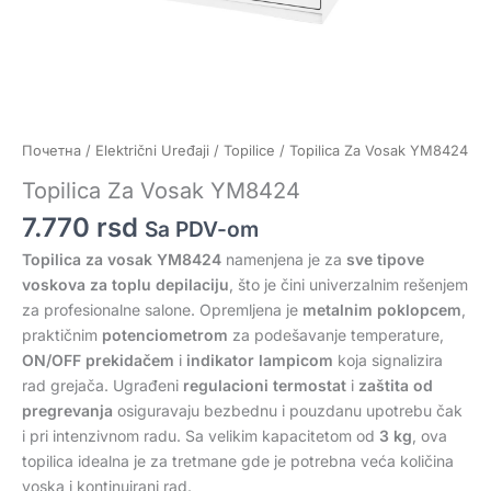
Почетна
/
Električni Uređaji
/
Topilice
/ Topilica Za Vosak YM8424
Topilica Za Vosak YM8424
7.770
rsd
Sa PDV-om
Topilica za vosak YM8424
namenjena je za
sve tipove
voskova za toplu depilaciju
, što je čini univerzalnim rešenjem
za profesionalne salone. Opremljena je
metalnim poklopcem
,
praktičnim
potenciometrom
za podešavanje temperature,
ON/OFF prekidačem
i
indikator lampicom
koja signalizira
rad grejača. Ugrađeni
regulacioni termostat
i
zaštita od
pregrevanja
osiguravaju bezbednu i pouzdanu upotrebu čak
i pri intenzivnom radu. Sa velikim kapacitetom od
3 kg
, ova
topilica idealna je za tretmane gde je potrebna veća količina
voska i kontinuirani rad.