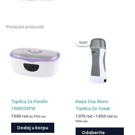
Povezani proizvodi
Raspon
Ovaj
cena:
Sale!
Sale!
proiz
od
1.070 rsd
ima
do
više
1.650 rsd
varija
Opcij
mogu
biti
izabr
na
Topilica Za Parafin
Kiepe Dna Mono
strani
YM8005PW
Topilica Za Vosak
proiz
7.590
rsd
1.070
rsd
–
1.650
rsd
Sa PDV-om
Sa
PDV-om
Dodaj u korpu
Odaberite