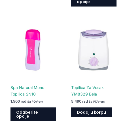
opcije
Ovaj
proizvod
ima
više
varijanti.
Opcije
mogu
biti
izabrane
na
Spa Natural Mono
Topilica Za Vosak
stranici
Topilica SN10
YM8329 Bela
proizvoda.
1.500
rsd
5.490
rsd
Sa PDV-om
Sa PDV-om
Odaberite
Dodaj u korpu
opcije