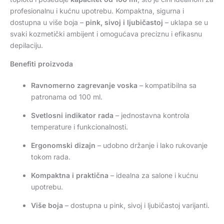
profesionalnu i kućnu upotrebu. Kompaktna, sigurna i
dostupna u više boja –
pink, sivoj i ljubičastoj
– uklapa se u
svaki kozmetički ambijent i omogućava preciznu i efikasnu
depilaciju.
Benefiti proizvoda
Ravnomerno zagrevanje voska
– kompatibilna sa
patronama od 100 ml.
Svetlosni indikator rada
– jednostavna kontrola
temperature i funkcionalnosti.
Ergonomski dizajn
– udobno držanje i lako rukovanje
tokom rada.
Kompaktna i praktična
– idealna za salone i kućnu
upotrebu.
Više boja
– dostupna u pink, sivoj i ljubičastoj varijanti.