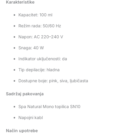
Karakteristike
Kapacitet: 100 ml
Režim rada: 50/60 Hz
Napon: AC 220–240 V
Snaga: 40 W
Indikator uključenosti: da
Tip depilacije: hladna
Dostupne boje: pink, siva, ljubičasta
Sadržaj pakovanja
Spa Natural Mono topilica SN10
Napojni kabl
Način upotrebe