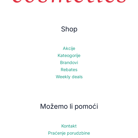
Shop
Akcije
Kateogorije
Brandovi
Rebates
Weekly deals
Možemo li pomoći
Kontakt
Praćenje porudzbine