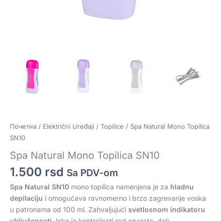
Почетна
/
Električni Uređaji
/
Topilice
/ Spa Natural Mono Topilica
SN10
Spa Natural Mono Topilica SN10
1.500
rsd
Sa PDV-om
Spa Natural SN10
mono topilica namenjena je za
hladnu
depilaciju
i omogućava ravnomerno i brzo zagrevanje voska
u patronama od 100 ml. Zahvaljujući
svetlosnom indikatoru
uključenosti
, lako je kontrolisati rad aparata, dok