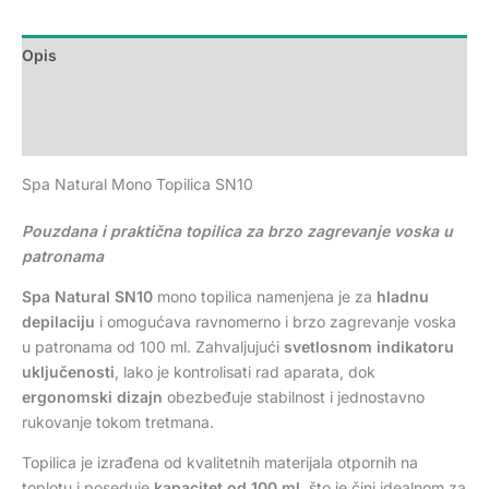
Opis
Dodatne informacije
Recenzije (0)
Spa Natural Mono Topilica SN10
Pouzdana i praktična topilica za brzo zagrevanje voska u
patronama
Spa Natural SN10
mono topilica namenjena je za
hladnu
depilaciju
i omogućava ravnomerno i brzo zagrevanje voska
u patronama od 100 ml. Zahvaljujući
svetlosnom indikatoru
uključenosti
, lako je kontrolisati rad aparata, dok
ergonomski dizajn
obezbeđuje stabilnost i jednostavno
rukovanje tokom tretmana.
Topilica je izrađena od kvalitetnih materijala otpornih na
toplotu i poseduje
kapacitet od 100 ml
, što je čini idealnom za