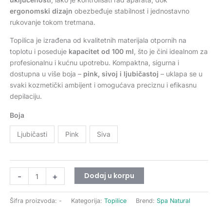
ergonomski dizajn
obezbeđuje stabilnost i jednostavno
rukovanje tokom tretmana.
Topilica je izrađena od kvalitetnih materijala otpornih na
toplotu i poseduje
kapacitet od 100 ml
, što je čini idealnom za
profesionalnu i kućnu upotrebu. Kompaktna, sigurna i
dostupna u više boja –
pink, sivoj i ljubičastoj
– uklapa se u
svaki kozmetički ambijent i omogućava preciznu i efikasnu
depilaciju.
Boja
Ljubičasti
Pink
Siva
Dodaj u korpu
-
+
Šifra proizvoda:
-
Kategorija:
Topilice
Brend:
Spa Natural