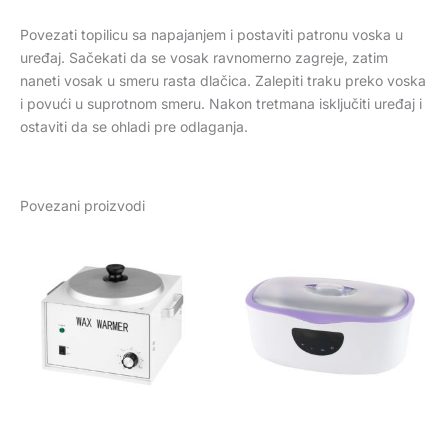
Povezati topilicu sa napajanjem i postaviti patronu voska u
uređaj. Sačekati da se vosak ravnomerno zagreje, zatim
naneti vosak u smeru rasta dlačica. Zalepiti traku preko voska
i povući u suprotnom smeru. Nakon tretmana isključiti uređaj i
ostaviti da se ohladi pre odlaganja.
Povezani proizvodi