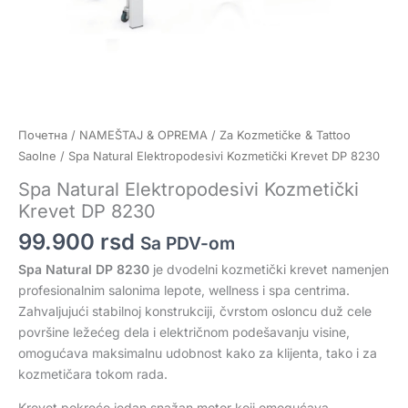
Почетна
/
NAMEŠTAJ & OPREMA
/
Za Kozmetičke & Tattoo
Saolne
/ Spa Natural Elektropodesivi Kozmetički Krevet DP 8230
Spa Natural Elektropodesivi Kozmetički
Krevet DP 8230
99.900
rsd
Sa PDV-om
Spa Natural DP 8230
je dvodelni kozmetički krevet namenjen
profesionalnim salonima lepote, wellness i spa centrima.
Zahvaljujući stabilnoj konstrukciji, čvrstom osloncu duž cele
površine ležećeg dela i električnom podešavanju visine,
omogućava maksimalnu udobnost kako za klijenta, tako i za
kozmetičara tokom rada.
Krevet pokreće jedan snažan motor koji omogućava