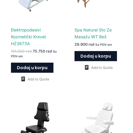
Elektropodesivi
Spa Natural Sto Za
Kozmetički Krevet
Masažu WT Bež
HZ3673A
29.900
rsd
Sa PDV-om
101.000
rsd
75.750
rsd
Sa
Dodaj u korpu
PDV-om
Dodaj u korpu
Add to Quote
Add to Quote