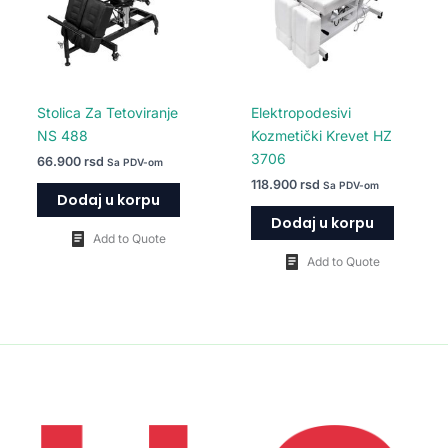
Stolica Za Tetoviranje
Elektropodesivi
NS 488
Kozmetički Krevet HZ
3706
66.900
rsd
Sa PDV-om
118.900
rsd
Sa PDV-om
Dodaj u korpu
Dodaj u korpu
Add to Quote
Add to Quote