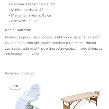
• Debljina ležećeg dela: 8 cm
• Minimalna visina: 48 cm
• Maksimalna visina: 85 cm
• Nosivost: 150 kg
Način upotrebe
Podesiti željenu visinu pomoću električnog sistema, a naslon
za leđa manuelno prilagoditi potrebama tretmana. Nakon
završetka rada očistiti površinu odgovarajućim sredstvima za
održavanje EKO kože.
Povezani proizvodi
Originalna
Trenutna
cena
cena
Sale!
Sale!
je
je:
bila:
75.750 rsd.
101.000 rsd.