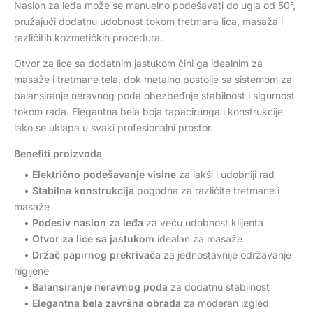
Naslon za leđa može se manuelno podešavati do ugla od 50°,
pružajući dodatnu udobnost tokom tretmana lica, masaža i
različitih kozmetičkih procedura.
Otvor za lice sa dodatnim jastukom čini ga idealnim za
masaže i tretmane tela, dok metalno postolje sa sistemom za
balansiranje neravnog poda obezbeđuje stabilnost i sigurnost
tokom rada. Elegantna bela boja tapacirunga i konstrukcije
lako se uklapa u svaki profesionalni prostor.
Benefiti proizvoda
•
Električno podešavanje visine
za lakši i udobniji rad
•
Stabilna konstrukcija
pogodna za različite tretmane i
masaže
•
Podesiv naslon za leđa
za veću udobnost klijenta
•
Otvor za lice sa jastukom
idealan za masaže
•
Držač papirnog prekrivača
za jednostavnije održavanje
higijene
•
Balansiranje neravnog poda
za dodatnu stabilnost
•
Elegantna bela završna obrada
za moderan izgled