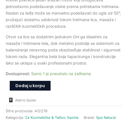
jednostavno podešavanje visine prema potrebama tretmana.
Naslon za leđa može se manuelno podešavati do ugla od 50°,
pružajući dodatnu udobnost tokom tretmana lica, masaža i
različitih kozmetičkih procedura.
Otvor za lice sa dodatnim jastukom čini ga idealnim za
masaže i tretmane tela, dok metalno postolje sa sistemom za
balansiranje neravnog poda obezbeđuje stabilnost i sigurnost
tokom rada. Elegantna bela boja tapacirunga i konstrukcije
lako se uklapa u svaki profesionalni prostor.
Dostupnost:
Samo 1 je preostalo na zalihama
Dodaj u korpu
Add to Quote
Šifra proizvoda:
A12278
Kategorija:
Za Kozmetičke & Tattoo Saolne
Brend:
Spa Natural