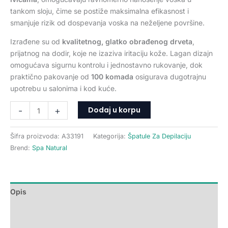
tankom sloju, čime se postiže maksimalna efikasnost i
smanjuje rizik od dospevanja voska na neželjene površine.
Izrađene su od
kvalitetnog, glatko obrađenog drveta
,
prijatnog na dodir, koje ne izaziva iritaciju kože. Lagan dizajn
omogućava sigurnu kontrolu i jednostavno rukovanje, dok
praktično pakovanje od
100 komada
osigurava dugotrajnu
upotrebu u salonima i kod kuće.
Dodaj u korpu
-
+
Šifra proizvoda:
A33191
Kategorija:
Špatule Za Depilaciju
Brend:
Spa Natural
Opis
Dodatne informacije