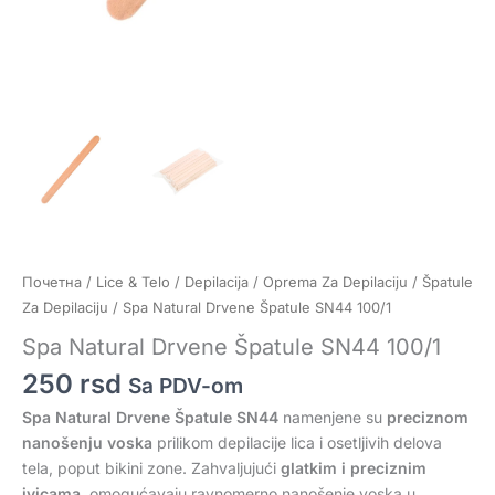
Почетна
/
Lice & Telo
/
Depilacija
/
Oprema Za Depilaciju
/
Špatule
Za Depilaciju
/ Spa Natural Drvene Špatule SN44 100/1
Spa Natural Drvene Špatule SN44 100/1
250
rsd
Sa PDV-om
Spa Natural Drvene Špatule SN44
namenjene su
preciznom
nanošenju voska
prilikom depilacije lica i osetljivih delova
tela, poput bikini zone. Zahvaljujući
glatkim i preciznim
ivicama
, omogućavaju ravnomerno nanošenje voska u