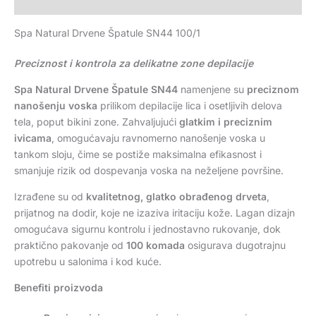
Recenzije (0)
Spa Natural Drvene Špatule SN44 100/1
Preciznost i kontrola za delikatne zone depilacije
Spa Natural Drvene Špatule SN44
namenjene su
preciznom
nanošenju voska
prilikom depilacije lica i osetljivih delova
tela, poput bikini zone. Zahvaljujući
glatkim i preciznim
ivicama
, omogućavaju ravnomerno nanošenje voska u
tankom sloju, čime se postiže maksimalna efikasnost i
smanjuje rizik od dospevanja voska na neželjene površine.
Izrađene su od
kvalitetnog, glatko obrađenog drveta
,
prijatnog na dodir, koje ne izaziva iritaciju kože. Lagan dizajn
omogućava sigurnu kontrolu i jednostavno rukovanje, dok
praktično pakovanje od
100 komada
osigurava dugotrajnu
upotrebu u salonima i kod kuće.
Benefiti proizvoda