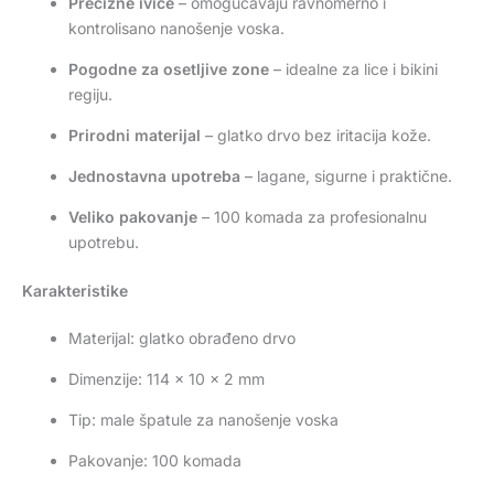
Precizne ivice
– omogućavaju ravnomerno i
kontrolisano nanošenje voska.
Pogodne za osetljive zone
– idealne za lice i bikini
regiju.
Prirodni materijal
– glatko drvo bez iritacija kože.
Jednostavna upotreba
– lagane, sigurne i praktične.
Veliko pakovanje
– 100 komada za profesionalnu
upotrebu.
Karakteristike
Materijal: glatko obrađeno drvo
Dimenzije: 114 × 10 × 2 mm
Tip: male špatule za nanošenje voska
Pakovanje: 100 komada