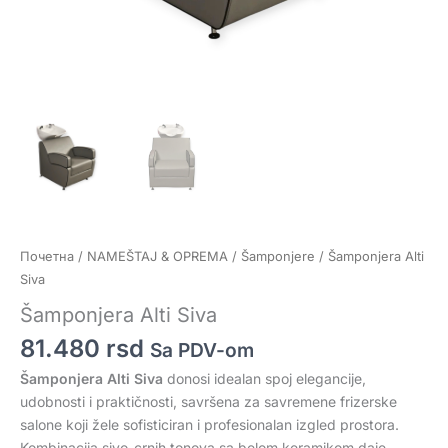
Почетна
/
NAMEŠTAJ & OPREMA
/
Šamponjere
/ Šamponjera Alti
Siva
Šamponjera Alti Siva
81.480
rsd
Sa PDV-om
Šamponjera Alti Siva
donosi idealan spoj elegancije,
udobnosti i praktičnosti, savršena za savremene frizerske
salone koji žele sofisticiran i profesionalan izgled prostora.
Kombinacija sivo-crnih tonova sa belom keramikom daje