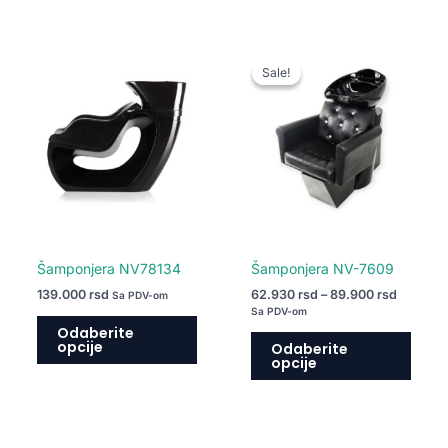
Raspon
Ovaj
Ovaj
cena:
Sale!
Sale!
proizvod
proiz
od
62.930 
ima
ima
do
više
više
89.900 
varijanti.
varija
Opcije
Opcij
mogu
mogu
biti
biti
izabrane
izabr
na
na
Šamponjera NV78134
Šamponjera NV-7609
stranici
strani
139.000
rsd
62.930
rsd
–
89.900
rsd
Sa PDV-om
proizvoda.
proiz
Sa PDV-om
Odaberite
opcije
Odaberite
opcije