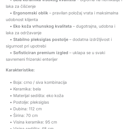
laka za čišćenje
•
Ergonomski oblik
– pravilan položaj vrata i maksimalna
udobnost klijenta
•
Eko koža vrhunskog kvaliteta
– dugotrajna, udobna i
laka za održavanje
•
Stabilno pleksiglas postolje
– dodatna izdržljivost i
sigurnost pri upotrebi
•
Sofisticiran premium izgled
– uklapa se u svaki
savremeni frizerski enterijer
Karakteristike:
• Boja: crno / siva kombinacija
• Keramika: bela
• Materijal sedišta: eko koža
• Postolje: pleksiglas
• Dubina: 112 cm
• Širina: 70 cm
• Visina keramike: 95 cm
• Visina sedišta: 48 cm