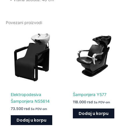
Povezani proizvodi
Elektropodesiva
Šamponjera Y577
Šamponjera NS5614
118.000
rsd
Sa PDV-om
73.500
rsd
Sa PDV-om
Dodaj u korpu
Dodaj u korpu