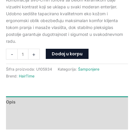
vizuelni kontrast koji se uklapa u svaki moderan enterijer.
Udobno sedište tapacirano kvalitetnom eko kožom i
ergonomski oblik obezbeđuju maksimalan komfor klijenta
tokom pranja i masaže vlasišta, dok stabilno pleksiglas
postolje garantuje dugotrajnost i sigurnost u svakodnevnom
radu.
Dodaj u korpu
-
+
Šifra proizvoda:
U105934
Kategorija:
Šamponjere
Brend:
HairTime
Opis
Dodatne informacije
Recenzije (0)