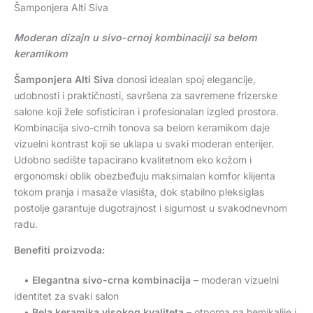
Šamponjera Alti Siva
Moderan dizajn u sivo-crnoj kombinaciji sa belom
keramikom
Šamponjera Alti Siva
donosi idealan spoj elegancije,
udobnosti i praktičnosti, savršena za savremene frizerske
salone koji žele sofisticiran i profesionalan izgled prostora.
Kombinacija sivo-crnih tonova sa belom keramikom daje
vizuelni kontrast koji se uklapa u svaki moderan enterijer.
Udobno sedište tapacirano kvalitetnom eko kožom i
ergonomski oblik obezbeđuju maksimalan komfor klijenta
tokom pranja i masaže vlasišta, dok stabilno pleksiglas
postolje garantuje dugotrajnost i sigurnost u svakodnevnom
radu.
Benefiti proizvoda:
•
Elegantna sivo-crna kombinacija
– moderan vizuelni
identitet za svaki salon
•
Bela keramika visokog kvaliteta
– otporna na hemikalije i