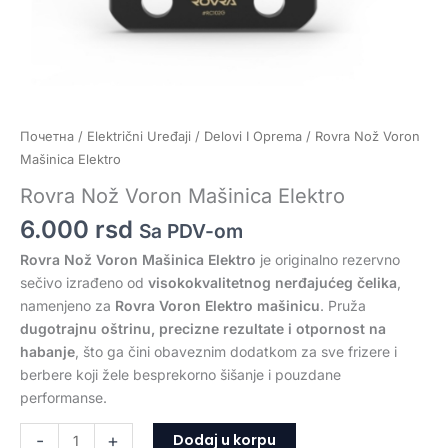
Почетна
/
Električni Uređaji
/
Delovi I Oprema
/ Rovra Nož Voron
Mašinica Elektro
Rovra Nož Voron Mašinica Elektro
6.000
rsd
Sa PDV-om
Rovra Nož Voron Mašinica Elektro
je originalno rezervno
sečivo izrađeno od
visokokvalitetnog nerđajućeg čelika
,
namenjeno za
Rovra Voron Elektro mašinicu
. Pruža
dugotrajnu oštrinu, precizne rezultate i otpornost na
habanje
, što ga čini obaveznim dodatkom za sve frizere i
berbere koji žele besprekorno šišanje i pouzdane
performanse.
Dodaj u korpu
-
+