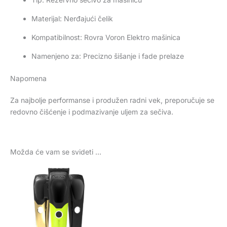
Materijal: Nerđajući čelik
Kompatibilnost: Rovra Voron Elektro mašinica
Namenjeno za: Precizno šišanje i fade prelaze
Napomena
Za najbolje performanse i produžen radni vek, preporučuje se
redovno čišćenje i podmazivanje uljem za sečiva.
Možda će vam se svideti …