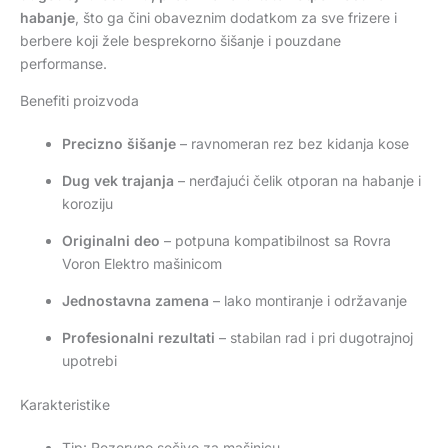
habanje
, što ga čini obaveznim dodatkom za sve frizere i
berbere koji žele besprekorno šišanje i pouzdane
performanse.
Benefiti proizvoda
Precizno šišanje
– ravnomeran rez bez kidanja kose
Dug vek trajanja
– nerđajući čelik otporan na habanje i
koroziju
Originalni deo
– potpuna kompatibilnost sa Rovra
Voron Elektro mašinicom
Jednostavna zamena
– lako montiranje i održavanje
Profesionalni rezultati
– stabilan rad i pri dugotrajnoj
upotrebi
Karakteristike
Tip: Rezervno sečivo za mašinicu