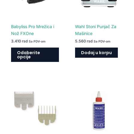
mogu
biti
izabrane
na
Babyliss Pro Mrežica i
Wahl Stoni Punjač Za
stranici
Nož FXOne
Mašinice
proizvoda.
3.410
rsd
5.560
rsd
Sa PDV-om
Sa PDV-om
Odaberite
Dodaj u korpu
opcije