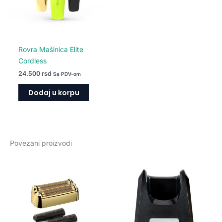
Rovra Mašinica Elite
Cordless
24.500
rsd
Sa PDV-om
Dodaj u korpu
Povezani proizvodi
Ovaj
proizvod
ima
više
varijanti.
Opcije