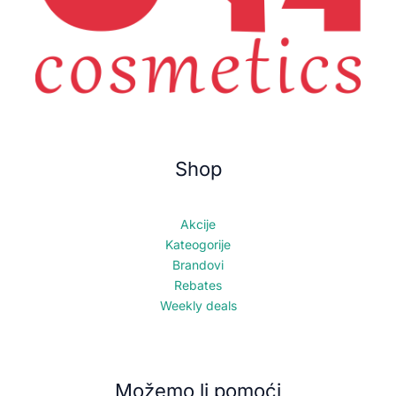
Shop
Akcije
Kateogorije
Brandovi
Rebates
Weekly deals
Možemo li pomoći