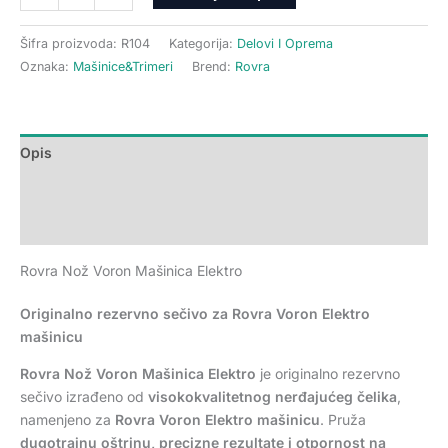
Šifra proizvoda:
R104
Kategorija:
Delovi I Oprema
Oznaka:
Mašinice&Trimeri
Brend:
Rovra
Opis
Dodatne informacije
Recenzije (0)
Rovra Nož Voron Mašinica Elektro
Originalno rezervno sečivo za Rovra Voron Elektro
mašinicu
Rovra Nož Voron Mašinica Elektro
je originalno rezervno
sečivo izrađeno od
visokokvalitetnog nerđajućeg čelika
,
namenjeno za
Rovra Voron Elektro mašinicu
. Pruža
dugotrajnu oštrinu, precizne rezultate i otpornost na