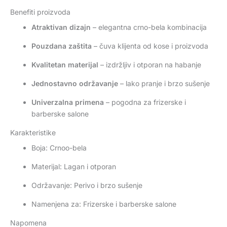
Benefiti proizvoda
Atraktivan dizajn
– elegantna crno-bela kombinacija
Pouzdana zaštita
– čuva klijenta od kose i proizvoda
Kvalitetan materijal
– izdržljiv i otporan na habanje
Jednostavno održavanje
– lako pranje i brzo sušenje
Univerzalna primena
– pogodna za frizerske i
barberske salone
Karakteristike
Boja: Crnoo-bela
Materijal: Lagan i otporan
Održavanje: Perivo i brzo sušenje
Namenjena za: Frizerske i barberske salone
Napomena