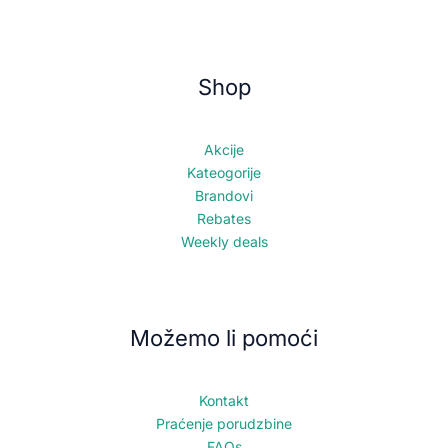
Shop
Akcije
Kateogorije
Brandovi
Rebates
Weekly deals
Možemo li pomoći
Kontakt
Praćenje porudzbine
FAQs