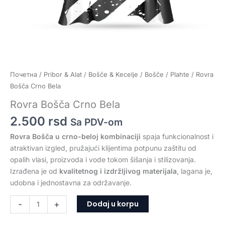
Почетна
/
Pribor & Alat
/
Bošče & Kecelje
/
Bošče / Plahte
/ Rovra
Bošča Crno Bela
Rovra Bošča Crno Bela
2.500
rsd
Sa PDV-om
Rovra Bošča u crno-beloj kombinaciji
spaja funkcionalnost i
atraktivan izgled, pružajući klijentima potpunu zaštitu od
opalih vlasi, proizvoda i vode tokom šišanja i stilizovanja.
Izrađena je od
kvalitetnog i izdržljivog materijala
, lagana je,
udobna i jednostavna za održavanje.
Dodaj u korpu
-
+