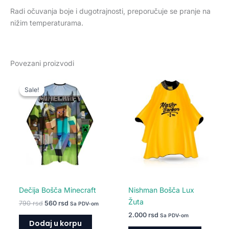
Radi očuvanja boje i dugotrajnosti, preporučuje se pranje na
nižim temperaturama.
Povezani proizvodi
Originalna
Trenutna
cena
cena
Sale!
Sale!
je
je:
bila:
560 rsd.
790 rsd.
Dečija Bošča Minecraft
Nishman Bošča Lux
Žuta
790
rsd
560
rsd
Sa PDV-om
2.000
rsd
Sa PDV-om
Dodaj u korpu