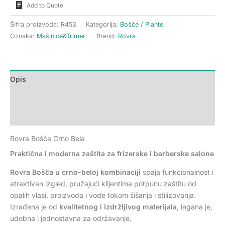
Add to Quote
Šifra proizvoda:
R453
Kategorija:
Bošče / Plahte
Oznaka:
Mašinice&Trimeri
Brend:
Rovra
Opis
Dodatne informacije
Recenzije (0)
Rovra Bošča Crno Bela
Praktična i moderna zaštita za frizerske i barberske salone
Rovra Bošča u crno-beloj kombinaciji
spaja funkcionalnost i
atraktivan izgled, pružajući klijentima potpunu zaštitu od
opalih vlasi, proizvoda i vode tokom šišanja i stilizovanja.
Izrađena je od
kvalitetnog i izdržljivog materijala
, lagana je,
udobna i jednostavna za održavanje.