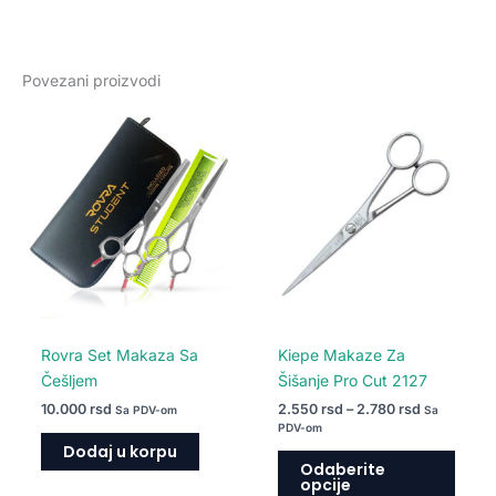
Povezani proizvodi
Raspon
Ovaj
cena:
proiz
od
2.550 rsd
ima
do
više
2.780 rsd
varija
Opcij
mogu
biti
izabr
na
Rovra Set Makaza Sa
Kiepe Makaze Za
strani
Češljem
Šišanje Pro Cut 2127
proiz
10.000
rsd
2.550
rsd
–
2.780
rsd
Sa PDV-om
Sa
PDV-om
Dodaj u korpu
Odaberite
opcije