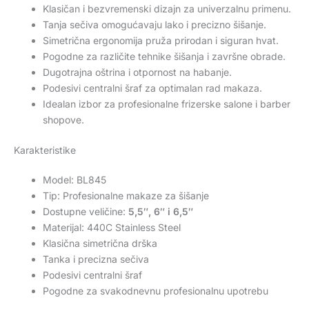
Klasičan i bezvremenski dizajn za univerzalnu primenu.
Tanja sečiva omogućavaju lako i precizno šišanje.
Simetrična ergonomija pruža prirodan i siguran hvat.
Pogodne za različite tehnike šišanja i završne obrade.
Dugotrajna oštrina i otpornost na habanje.
Podesivi centralni šraf za optimalan rad makaza.
Idealan izbor za profesionalne frizerske salone i barber
shopove.
Karakteristike
Model: BL845
Tip: Profesionalne makaze za šišanje
Dostupne veličine:
5,5″, 6″ i 6,5″
Materijal: 440C Stainless Steel
Klasična simetrična drška
Tanka i precizna sečiva
Podesivi centralni šraf
Pogodne za svakodnevnu profesionalnu upotrebu