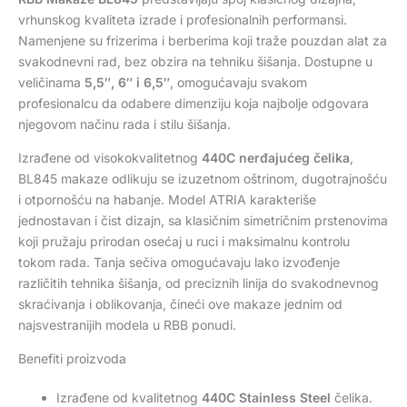
vrhunskog kvaliteta izrade i profesionalnih performansi.
Namenjene su frizerima i berberima koji traže pouzdan alat za
svakodnevni rad, bez obzira na tehniku šišanja. Dostupne u
veličinama
5,5″, 6″ i 6,5″
, omogućavaju svakom
profesionalcu da odabere dimenziju koja najbolje odgovara
njegovom načinu rada i stilu šišanja.
Izrađene od visokokvalitetnog
440C nerđajućeg čelika
,
BL845 makaze odlikuju se izuzetnom oštrinom, dugotrajnošću
i otpornošću na habanje. Model ATRIA karakteriše
jednostavan i čist dizajn, sa klasičnim simetričnim prstenovima
koji pružaju prirodan osećaj u ruci i maksimalnu kontrolu
tokom rada. Tanja sečiva omogućavaju lako izvođenje
različitih tehnika šišanja, od preciznih linija do svakodnevnog
skraćivanja i oblikovanja, čineći ove makaze jednim od
najsvestranijih modela u RBB ponudi.
Benefiti proizvoda
Izrađene od kvalitetnog
440C Stainless Steel
čelika.