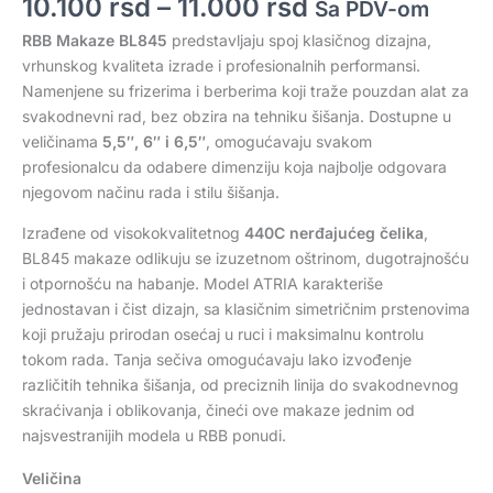
10.100
rsd
–
11.000
rsd
Sa PDV-om
RBB Makaze BL845
predstavljaju spoj klasičnog dizajna,
vrhunskog kvaliteta izrade i profesionalnih performansi.
Namenjene su frizerima i berberima koji traže pouzdan alat za
svakodnevni rad, bez obzira na tehniku šišanja. Dostupne u
veličinama
5,5″, 6″ i 6,5″
, omogućavaju svakom
profesionalcu da odabere dimenziju koja najbolje odgovara
njegovom načinu rada i stilu šišanja.
Izrađene od visokokvalitetnog
440C nerđajućeg čelika
,
BL845 makaze odlikuju se izuzetnom oštrinom, dugotrajnošću
i otpornošću na habanje. Model ATRIA karakteriše
jednostavan i čist dizajn, sa klasičnim simetričnim prstenovima
koji pružaju prirodan osećaj u ruci i maksimalnu kontrolu
tokom rada. Tanja sečiva omogućavaju lako izvođenje
različitih tehnika šišanja, od preciznih linija do svakodnevnog
skraćivanja i oblikovanja, čineći ove makaze jednim od
najsvestranijih modela u RBB ponudi.
Veličina