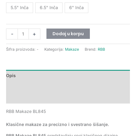
5.5" Inča
6.5" Inča
6" Inča
Dodaj u korpu
-
+
Šifra proizvoda:
-
Kategorija:
Makaze
Brend:
RBB
Opis
Dodatne informacije
Recenzije (0)
RBB Makaze BL845
Klasične makaze za precizno i svestrano šišanje.
RBB Makaze BL845
predstavljaju spoj klasičnog dizajna,