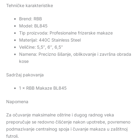
Tehničke karakteristike
Brend: RBB
Model: BL845
Tip proizvoda: Profesionalne frizerske makaze
Materijal: 440C Stainless Steel
Veličine: 5,5″, 6″, 6,5″
Namena: Precizno šišanje, oblikovanje i završna obrada
kose
Sadržaj pakovanja
1 × RBB Makaze BL845
Napomena
Za očuvanje maksimalne oštrine i dugog radnog veka
preporučuje se redovno čišćenje nakon upotrebe, povremeno
podmazivanje centralnog spoja i čuvanje makaza u zaštitnoj
futroli.