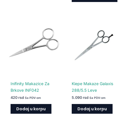
Inifinity Makazice Za
Kiepe Makaze Galaxis
Brkove INF042
288/5.5 Leve
420
rsd
5.090
rsd
Sa PDV-om
Sa PDV-om
Dodaj u korpu
Dodaj u korpu