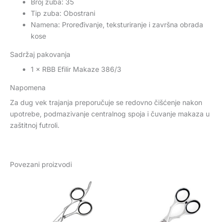
Broj zuba: 35
Tip zuba: Obostrani
Namena: Proređivanje, teksturiranje i završna obrada
kose
Sadržaj pakovanja
1 × RBB Efilir Makaze 386/3
Napomena
Za dug vek trajanja preporučuje se redovno čišćenje nakon
upotrebe, podmazivanje centralnog spoja i čuvanje makaza u
zaštitnoj futroli.
Povezani proizvodi