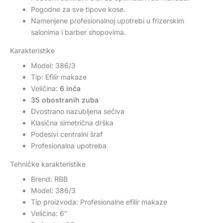
Pogodne za sve tipove kose.
Namenjene profesionalnoj upotrebi u frizerskim
salonima i barber shopovima.
Karakteristike
Model: 386/3
Tip: Efilir makaze
Veličina:
6 inča
35 obostranih zuba
Dvostrano nazubljena sečiva
Klasična simetrična drška
Podesivi centralni šraf
Profesionalna upotreba
Tehničke karakteristike
Brend: RBB
Model: 386/3
Tip proizvoda: Profesionalne efilir makaze
Veličina: 6″