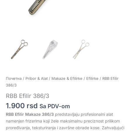
Почетна
/
Pribor & Alat
/
Makaze & Efilirke
/
Efilirke
/ RBB Efilir
386/3
RBB Efilir 386/3
1.900
rsd
Sa PDV-om
RBB Efilir Makaze 386/3
predstavljaju profesionalni alat
namenjen frizerima koji žele maksimalnu preciznost prilikom
proređivanja, teksturiranja i završne obrade kose. Zahvaljujući