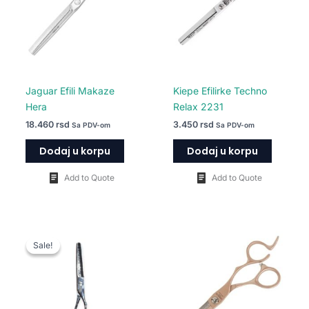
Jaguar Efili Makaze
Kiepe Efilirke Techno
Hera
Relax 2231
18.460
rsd
3.450
rsd
Sa PDV-om
Sa PDV-om
Dodaj u korpu
Dodaj u korpu
Add to Quote
Add to Quote
Originalna
Trenutna
Ovaj
cena
cena
Sale!
Sale!
proizvod
je
je:
bila:
7.000 rsd.
ima
10.000 rsd.
više
varijanti.