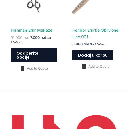
Opcije
mogu
biti
izabrane
na
Nishman Efilir Makaze
Henbor Efilirke Oblivione
stranici
Line 991
10.000
rsd
7.000
rsd
Sa
proizvoda.
PDV-om
8.960
rsd
Sa PDV-om
Odaberite
Dodaj u korpu
opcije
Add to Quote
Add to Quote