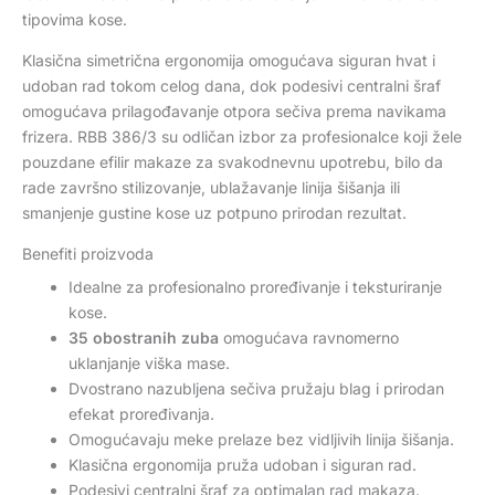
tipovima kose.
Klasična simetrična ergonomija omogućava siguran hvat i
udoban rad tokom celog dana, dok podesivi centralni šraf
omogućava prilagođavanje otpora sečiva prema navikama
frizera. RBB 386/3 su odličan izbor za profesionalce koji žele
pouzdane efilir makaze za svakodnevnu upotrebu, bilo da
rade završno stilizovanje, ublažavanje linija šišanja ili
smanjenje gustine kose uz potpuno prirodan rezultat.
Benefiti proizvoda
Idealne za profesionalno proređivanje i teksturiranje
kose.
35 obostranih zuba
omogućava ravnomerno
uklanjanje viška mase.
Dvostrano nazubljena sečiva pružaju blag i prirodan
efekat proređivanja.
Omogućavaju meke prelaze bez vidljivih linija šišanja.
Klasična ergonomija pruža udoban i siguran rad.
Podesivi centralni šraf za optimalan rad makaza.