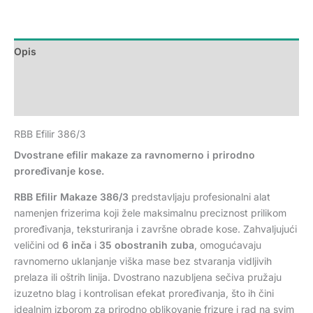
Opis
Dodatne informacije
Recenzije (0)
RBB Efilir 386/3
Dvostrane efilir makaze za ravnomerno i prirodno
proređivanje kose.
RBB Efilir Makaze 386/3
predstavljaju profesionalni alat
namenjen frizerima koji žele maksimalnu preciznost prilikom
proređivanja, teksturiranja i završne obrade kose. Zahvaljujući
veličini od
6 inča
i
35 obostranih zuba
, omogućavaju
ravnomerno uklanjanje viška mase bez stvaranja vidljivih
prelaza ili oštrih linija. Dvostrano nazubljena sečiva pružaju
izuzetno blag i kontrolisan efekat proređivanja, što ih čini
idealnim izborom za prirodno oblikovanje frizure i rad na svim