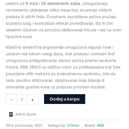
veličini od
6 inča
i
35 obostranih zuba
, omogućavaju
ravnomerno uklanjanje viška mase bez stvaranja vidljivih
prelaza ili oštrih linija. Dvostrano nazubljena sečiva pružaju
izuzetno blag i kontrolisan efekat proređivanja, što ih čini
idealnim izborom za prirodno oblikovanje frizure i rad na svim
tipovima kose.
Klasična simetrična ergonomija omogućava siguran hvat i
udoban rad tokom celog dana, dok podesivi centralni šraf
omogućava prilagođavanje otpora sečiva prema navikama
frizera. RBB 386/3 su odličan izbor za profesionalce koji žele
pouzdane efilir makaze za svakodnevnu upotrebu, bilo da
rade završno stilizovanje, ublažavanje linija šišanja ili
smanjenje gustine kose uz potpuno prirodan rezultat.
Dodaj u korpu
-
+
Add to Quote
Šifra proizvoda:
M35
Kategorija:
Efilirke
Brend:
RBB