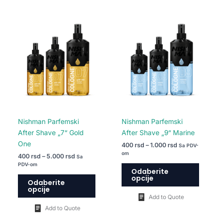
Raspon
Raspon
Ovaj
Ovaj
cena:
cena:
proizvod
proiz
od
od
400 rsd
400 rsd
ima
ima
do
do
više
više
5.000 rsd
1.000 rsd
varijanti.
varija
Opcije
Opcij
mogu
mogu
biti
biti
izabrane
izabr
na
na
Nishman Parfemski
Nishman Parfemski
stranici
strani
After Shave „7“ Gold
After Shave „9“ Marine
proizvoda.
proiz
One
400
rsd
–
1.000
rsd
Sa PDV-
om
400
rsd
–
5.000
rsd
Sa
PDV-om
Odaberite
opcije
Odaberite
opcije
Add to Quote
Add to Quote