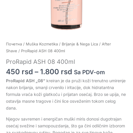
Почетна
/
Muška Kozmetika
/
Brijanje & Nega Lica
/
After
Shave
/ ProRapid ASH 08 400ml
ProRapid ASH 08 400ml
450
rsd
–
1.800
rsd
Sa PDV-om
ProRapid ASH „08“
kreiran je da pruži koži trenutno umirenje
nakon brijanja, smanji crvenilo i iritacije, dok hidratantna
formula vraća koži glatkoću i prijatan osećaj. Brzo se upija, ne
ostavlja masne tragove i čini lice osveženim tokom celog
dana.
Njegov savremen i energičan muški miris donosi dugotrajan
osećaj svežine i samopouzdanja, što ga čini odličnim izborom
za svakodnevnu rutinu. Pogodan je za sve tipove kože.