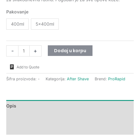
Pakovanje
400ml
5x400ml
Dodaj u korpu
-
+
Add to Quote
Šifra proizvoda:
-
Kategorija:
After Shave
Brend:
ProRapid
Opis
Dodatne informacije
Recenzije (0)