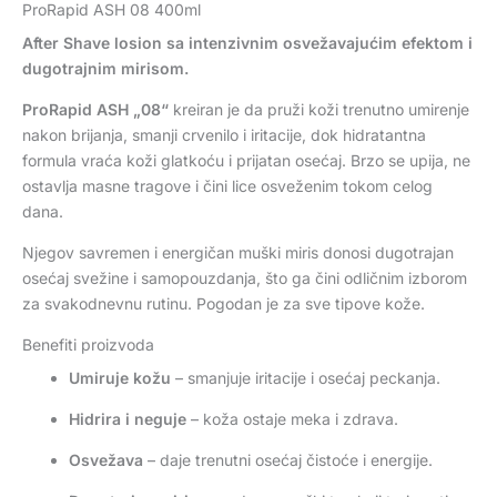
ProRapid ASH 08 400ml
After Shave losion sa intenzivnim osvežavajućim efektom i
dugotrajnim mirisom.
ProRapid ASH „08“
kreiran je da pruži koži trenutno umirenje
nakon brijanja, smanji crvenilo i iritacije, dok hidratantna
formula vraća koži glatkoću i prijatan osećaj. Brzo se upija, ne
ostavlja masne tragove i čini lice osveženim tokom celog
dana.
Njegov savremen i energičan muški miris donosi dugotrajan
osećaj svežine i samopouzdanja, što ga čini odličnim izborom
za svakodnevnu rutinu. Pogodan je za sve tipove kože.
Benefiti proizvoda
Umiruje kožu
– smanjuje iritacije i osećaj peckanja.
Hidrira i neguje
– koža ostaje meka i zdrava.
Osvežava
– daje trenutni osećaj čistoće i energije.