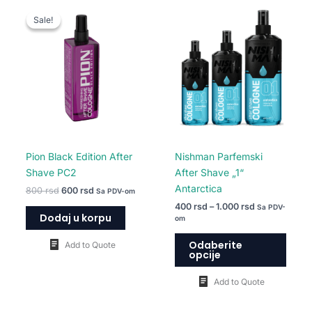
Originalna
Trenutna
Raspon
Ovaj
cena
cena
cena:
Sale!
Sale!
proiz
je
je:
od
bila:
600 rsd.
400 rsd
ima
800 rsd.
do
više
1.000 rsd
varija
Opcij
mogu
biti
izabr
na
Pion Black Edition After
Nishman Parfemski
strani
Shave PC2
After Shave „1“
proiz
Antarctica
800
rsd
600
rsd
Sa PDV-om
400
rsd
–
1.000
rsd
Sa PDV-
Dodaj u korpu
om
Odaberite
Add to Quote
opcije
Add to Quote