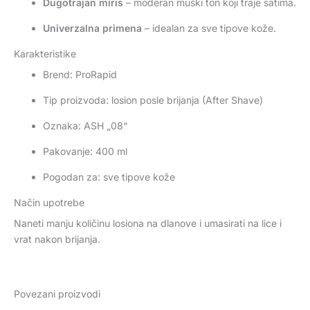
Dugotrajan miris
– moderan muški ton koji traje satima.
Univerzalna primena
– idealan za sve tipove kože.
Karakteristike
Brend: ProRapid
Tip proizvoda: losion posle brijanja (After Shave)
Oznaka: ASH „08“
Pakovanje: 400 ml
Pogodan za: sve tipove kože
Način upotrebe
Naneti manju količinu losiona na dlanove i umasirati na lice i
vrat nakon brijanja.
Povezani proizvodi