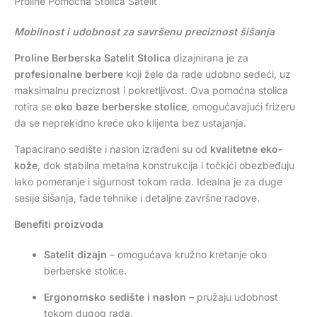
Proline Pomoćna Stolica Satelit
Mobilnost i udobnost za savršenu preciznost šišanja
Proline Berberska Satelit Stolica
dizajnirana je za
profesionalne berbere
koji žele da rade udobno sedeći, uz
maksimalnu preciznost i pokretljivost. Ova pomoćna stolica
rotira se
oko baze berberske stolice
, omogućavajući frizeru
da se neprekidno kreće oko klijenta bez ustajanja.
Tapacirano sedište i naslon izrađeni su od
kvalitetne eko-
kože
, dok stabilna metalna konstrukcija i točkići obezbeđuju
lako pomeranje i sigurnost tokom rada. Idealna je za duge
sesije šišanja, fade tehnike i detaljne završne radove.
Benefiti proizvoda
Satelit dizajn
– omogućava kružno kretanje oko
berberske stolice.
Ergonomsko sedište i naslon
– pružaju udobnost
tokom dugog rada.