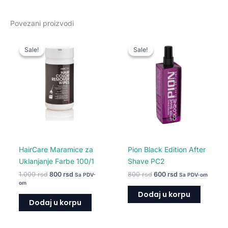
Povezani proizvodi
Originalna
Trenutna
Originalna
Trenutna
cena
cena
cena
cena
Sale!
Sale!
Sale!
Sale!
je
je:
je
je:
bila:
800 rsd.
bila:
600 rsd.
1.000 rsd.
800 rsd.
HairCare Maramice za
Pion Black Edition After
Uklanjanje Farbe 100/1
Shave PC2
1.000
rsd
800
rsd
800
rsd
600
rsd
Sa PDV-
Sa PDV-om
om
Dodaj u korpu
Dodaj u korpu