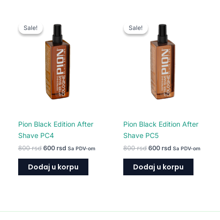
Originalna
Trenutna
Originalna
Trenutna
cena
cena
cena
cena
Sale!
Sale!
Sale!
Sale!
je
je:
je
je:
bila:
600 rsd.
bila:
600 rsd.
800 rsd.
800 rsd.
Pion Black Edition After
Pion Black Edition After
Shave PC4
Shave PC5
800
rsd
600
rsd
800
rsd
600
rsd
Sa PDV-om
Sa PDV-om
Dodaj u korpu
Dodaj u korpu