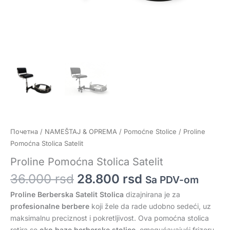
Почетна
/
NAMEŠTAJ & OPREMA
/
Pomoćne Stolice
/ Proline
Pomoćna Stolica Satelit
Proline Pomoćna Stolica Satelit
36.000
rsd
28.800
rsd
Sa PDV-om
Proline Berberska Satelit Stolica
dizajnirana je za
profesionalne berbere
koji žele da rade udobno sedeći, uz
maksimalnu preciznost i pokretljivost. Ova pomoćna stolica
rotira se
oko baze berberske stolice
, omogućavajući frizeru