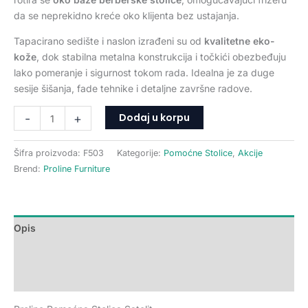
da se neprekidno kreće oko klijenta bez ustajanja.
Tapacirano sedište i naslon izrađeni su od
kvalitetne eko-
kože
, dok stabilna metalna konstrukcija i točkići obezbeđuju
lako pomeranje i sigurnost tokom rada. Idealna je za duge
sesije šišanja, fade tehnike i detaljne završne radove.
Dodaj u korpu
-
+
Šifra proizvoda:
F503
Kategorije:
Pomoćne Stolice
,
Akcije
Brend:
Proline Furniture
Opis
Dodatne informacije
Recenzije (0)