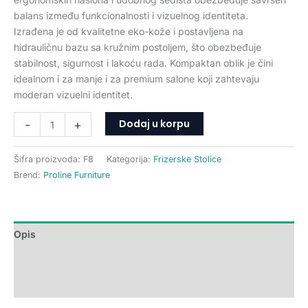
balans između funkcionalnosti i vizuelnog identiteta.
Izrađena je od kvalitetne eko-kože i postavljena na
hidrauličnu bazu sa kružnim postoljem, što obezbeđuje
stabilnost, sigurnost i lakoću rada. Kompaktan oblik je čini
idealnom i za manje i za premium salone koji zahtevaju
moderan vizuelni identitet.
Dodaj u korpu
-
+
Šifra proizvoda:
F8
Kategorija:
Frizerske Stolice
Brend:
Proline Furniture
Opis
Dodatne informacije
Recenzije (0)