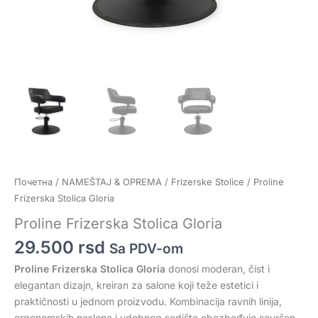
Почетна
/
NAMEŠTAJ & OPREMA
/
Frizerske Stolice
/ Proline
Frizerska Stolica Gloria
Proline Frizerska Stolica Gloria
29.500
rsd
Sa PDV-om
Proline Frizerska Stolica Gloria
donosi moderan, čist i
elegantan dizajn, kreiran za salone koji teže estetici i
praktičnosti u jednom proizvodu. Kombinacija ravnih linija,
ergonomskih naslona i udobnog sedišta obezbeđuje savršen