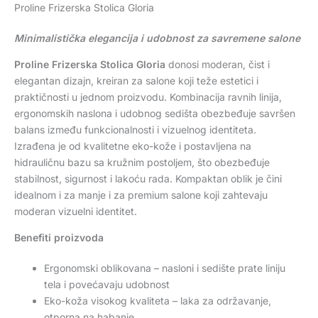
Proline Frizerska Stolica Gloria
Minimalistička elegancija i udobnost za savremene salone
Proline Frizerska Stolica Gloria
donosi moderan, čist i
elegantan dizajn, kreiran za salone koji teže estetici i
praktičnosti u jednom proizvodu. Kombinacija ravnih linija,
ergonomskih naslona i udobnog sedišta obezbeđuje savršen
balans između funkcionalnosti i vizuelnog identiteta.
Izrađena je od kvalitetne eko-kože i postavljena na
hidrauličnu bazu sa kružnim postoljem, što obezbeđuje
stabilnost, sigurnost i lakoću rada. Kompaktan oblik je čini
idealnom i za manje i za premium salone koji zahtevaju
moderan vizuelni identitet.
Benefiti proizvoda
Ergonomski oblikovana – nasloni i sedište prate liniju
tela i povećavaju udobnost
Eko-koža visokog kvaliteta – laka za održavanje,
otporna na habanje