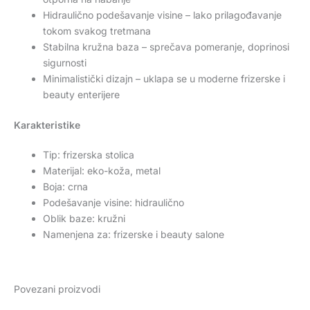
Hidraulično podešavanje visine – lako prilagođavanje
tokom svakog tretmana
Stabilna kružna baza – sprečava pomeranje, doprinosi
sigurnosti
Minimalistički dizajn – uklapa se u moderne frizerske i
beauty enterijere
Karakteristike
Tip: frizerska stolica
Materijal: eko-koža, metal
Boja: crna
Podešavanje visine: hidraulično
Oblik baze: kružni
Namenjena za: frizerske i beauty salone
Povezani proizvodi