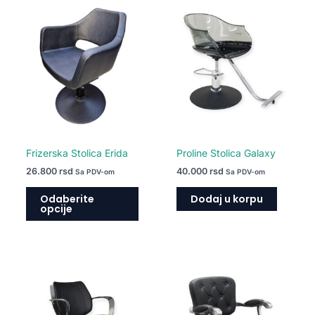
Ovaj
proizvod
ima
više
varijanti.
Opcije
mogu
biti
izabrane
na
Frizerska Stolica Erida
Proline Stolica Galaxy
stranici
26.800
rsd
40.000
rsd
Sa PDV-om
Sa PDV-om
proizvoda.
Odaberite
Dodaj u korpu
opcije