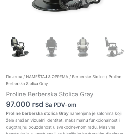
Почетна
/
NAMEŠTAJ & OPREMA
/
Berberske Stolice
/ Proline
Berberska Stolica Gray
Proline Berberska Stolica Gray
97.000
rsd
Sa PDV-om
Proline berberska stolica Gray
namenjena je salonima koji
žele snažan vizuelni identitet, maksimalnu funkcionalnost i
dugotrajnu pouzdanost u svakodnevnom radu. Masivna
konstrukcija u kombinaciji sa klasičnim berberskim dizajnom