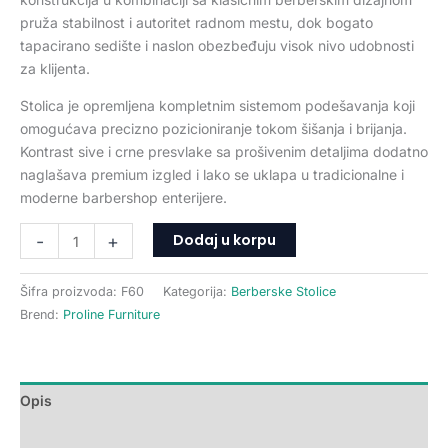
pruža stabilnost i autoritet radnom mestu, dok bogato
tapacirano sedište i naslon obezbeđuju visok nivo udobnosti
za klijenta.
Stolica je opremljena kompletnim sistemom podešavanja koji
omogućava precizno pozicioniranje tokom šišanja i brijanja.
Kontrast sive i crne presvlake sa prošivenim detaljima dodatno
naglašava premium izgled i lako se uklapa u tradicionalne i
moderne barbershop enterijere.
Dodaj u korpu
-
+
Šifra proizvoda:
F60
Kategorija:
Berberske Stolice
Brend:
Proline Furniture
Opis
Dodatne informacije