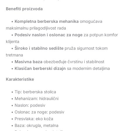
Benefiti proizvoda
•
Kompletna berberska mehanika
omogućava
maksimalnu prilagodljivost rada
•
Podesiv naslon i oslonac za noge
za potpun komfor
klijenta
•
Široko i stabilno sedište
pruža sigurnost tokom
tretmana
•
Masivna baza
obezbeđuje čvrstinu i stabilnost
•
Klasičan berberski dizajn
sa modernim detaljima
Karakteristike
• Tip: berberska stolica
• Mehanizam: hidraulični
• Naslon: podesiv
• Oslonac za noge: podesiv
• Presvlaka: eko koža
• Baza: okrugla, metalna