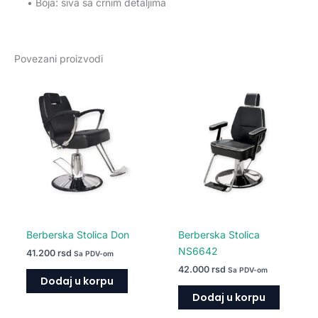
• Boja: siva sa crnim detaljima
Povezani proizvodi
Berberska Stolica Don
Berberska Stolica
NS6642
41.200
rsd
Sa PDV-om
42.000
rsd
Sa PDV-om
Dodaj u korpu
Dodaj u korpu