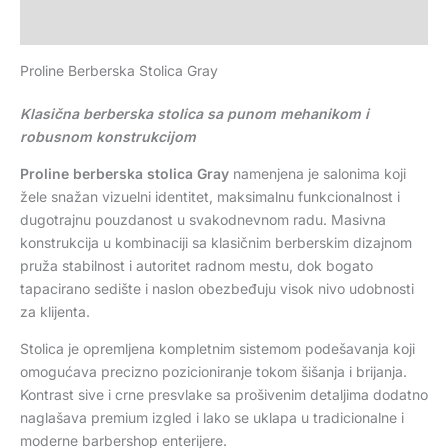
Recenzije (0)
Proline Berberska Stolica Gray
Klasična berberska stolica sa punom mehanikom i
robusnom konstrukcijom
Proline berberska stolica Gray
namenjena je salonima koji
žele snažan vizuelni identitet, maksimalnu funkcionalnost i
dugotrajnu pouzdanost u svakodnevnom radu. Masivna
konstrukcija u kombinaciji sa klasičnim berberskim dizajnom
pruža stabilnost i autoritet radnom mestu, dok bogato
tapacirano sedište i naslon obezbeđuju visok nivo udobnosti
za klijenta.
Stolica je opremljena kompletnim sistemom podešavanja koji
omogućava precizno pozicioniranje tokom šišanja i brijanja.
Kontrast sive i crne presvlake sa prošivenim detaljima dodatno
naglašava premium izgled i lako se uklapa u tradicionalne i
moderne barbershop enterijere.