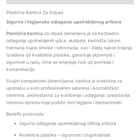
Plastična Kantica Za Odpad
Sigurno i higijensko odlaganje upotrebljenog pribora
Plastična kantica
za otpad namenjena je za bezbedno
odlaganje upotrebljenih iglica, skalpela, kartridža tokom
tretmana trajne šminke i tetoviranja, kao i žileta nakon brijanja.
Izrađena od kvalitetne plastike, garantuje otpornost i
sigurnost u radu, čime se smanjuje rizik od povreda i
kontaminacije.
Svojim kompaktnim dimenzijama, kantica je praktična za
upotrebu u svim profesionalnim salonima i kozmetičkim
centrima. Jednostavna za korišćenje i odlaganje, predstavlja
osnovnu opremu koja podiže nivo higijene i bezbednosti.
Benefiti proizvoda
Sigurno odlaganje upotrebljenog oštrog pribora
Kvalitetna plastika – otpornost i dugotrajnost