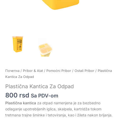
Почетна
/
Pribor & Alat
/
Pomoćni Pribor
/
Ostali Pribor
/ Plastična
Kantica Za Odpad
Plastična Kantica Za Odpad
800
rsd
Sa PDV-om
Plastična kantica
za otpad namenjena je za bezbedno
odlaganje upotrebljenih iglica, skalpela, kartridža tokom
tretmana trajne šminke i tetoviranja, kao i žileta nakon brijanja.