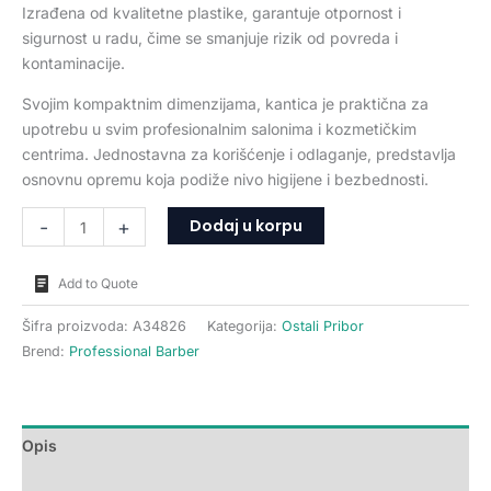
Izrađena od kvalitetne plastike, garantuje otpornost i
sigurnost u radu, čime se smanjuje rizik od povreda i
kontaminacije.
Svojim kompaktnim dimenzijama, kantica je praktična za
upotrebu u svim profesionalnim salonima i kozmetičkim
centrima. Jednostavna za korišćenje i odlaganje, predstavlja
osnovnu opremu koja podiže nivo higijene i bezbednosti.
Dodaj u korpu
-
+
Add to Quote
Šifra proizvoda:
A34826
Kategorija:
Ostali Pribor
Brend:
Professional Barber
Opis
Recenzije (0)