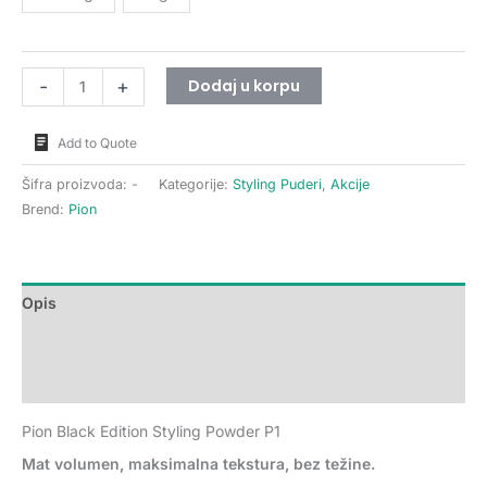
Dodaj u korpu
-
+
Add to Quote
Šifra proizvoda:
-
Kategorije:
Styling Puderi
,
Akcije
Brend:
Pion
Opis
Dodatne informacije
Recenzije (0)
Pion Black Edition Styling Powder P1
Mat volumen, maksimalna tekstura, bez težine.