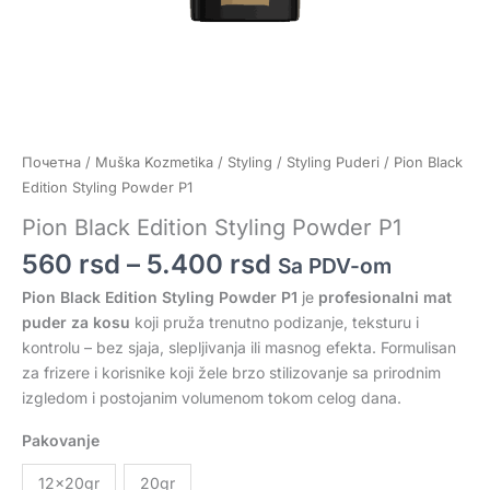
Почетна
/
Muška Kozmetika
/
Styling
/
Styling Puderi
/ Pion Black
Edition Styling Powder P1
Pion Black Edition Styling Powder P1
560
rsd
–
5.400
rsd
Sa PDV-om
Pion Black Edition Styling Powder P1
je
profesionalni mat
puder za kosu
koji pruža trenutno podizanje, teksturu i
kontrolu – bez sjaja, slepljivanja ili masnog efekta. Formulisan
za frizere i korisnike koji žele brzo stilizovanje sa prirodnim
izgledom i postojanim volumenom tokom celog dana.
Pakovanje
12x20gr
20gr