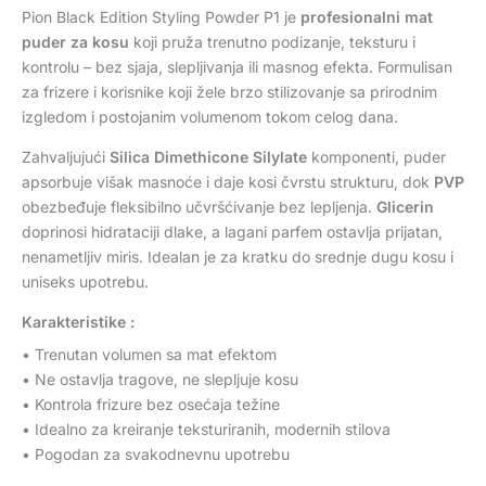
Pion Black Edition Styling Powder P1 je
profesionalni mat
puder za kosu
koji pruža trenutno podizanje, teksturu i
kontrolu – bez sjaja, slepljivanja ili masnog efekta. Formulisan
za frizere i korisnike koji žele brzo stilizovanje sa prirodnim
izgledom i postojanim volumenom tokom celog dana.
Zahvaljujući
Silica Dimethicone Silylate
komponenti, puder
apsorbuje višak masnoće i daje kosi čvrstu strukturu, dok
PVP
obezbeđuje fleksibilno učvršćivanje bez lepljenja.
Glicerin
doprinosi hidrataciji dlake, a lagani parfem ostavlja prijatan,
nenametljiv miris. Idealan je za kratku do srednje dugu kosu i
uniseks upotrebu.
Karakteristike :
• Trenutan volumen sa mat efektom
• Ne ostavlja tragove, ne slepljuje kosu
• Kontrola frizure bez osećaja težine
• Idealno za kreiranje teksturiranih, modernih stilova
• Pogodan za svakodnevnu upotrebu