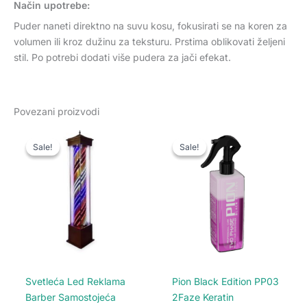
Način upotrebe:
Puder naneti direktno na suvu kosu, fokusirati se na koren za
volumen ili kroz dužinu za teksturu. Prstima oblikovati željeni
stil. Po potrebi dodati više pudera za jači efekat.
Povezani proizvodi
Originalna
Trenutna
Originalna
Trenutna
cena
cena
cena
cena
Sale!
Sale!
Sale!
Sale!
je
je:
je
je:
bila:
28.000 rsd.
bila:
800 rsd.
32.900 rsd.
1.100 rsd.
Svetleća Led Reklama
Pion Black Edition PP03
Barber Samostojeća
2Faze Keratin