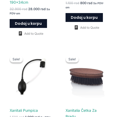
190x34cm
1.100
rsd
800
rsd
Sa PDV-
om
32.900
rsd
28.000
rsd
Sa
PDV-om
Dodaj u korpu
Dodaj u korpu
Add to Quote
Add to Quote
Originalna
Trenutna
Originalna
Trenutna
cena
cena
cena
cena
Sale!
Sale!
Sale!
Sale!
je
je:
je
je:
bila:
1.000 rsd.
bila:
680 rsd.
1.500 rsd.
850 rsd.
Xanitali Pumpica
Xanitalia Četka Za
Bradu