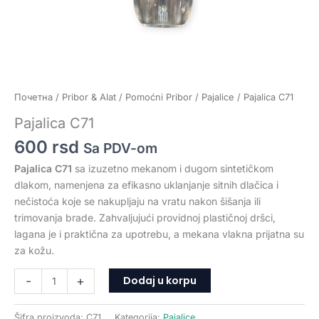
Почетна
/
Pribor & Alat
/
Pomoćni Pribor
/
Pajalice
/ Pajalica C71
Pajalica C71
600
rsd
Sa PDV-om
Pajalica C71
sa izuzetno mekanom i dugom sintetičkom
dlakom, namenjena za efikasno uklanjanje sitnih dlačica i
nečistoća koje se nakupljaju na vratu nakon šišanja ili
trimovanja brade. Zahvaljujući providnoj plastičnoj dršci,
lagana je i praktična za upotrebu, a mekana vlakna prijatna su
za kožu.
Dodaj u korpu
-
+
Šifra proizvoda:
C71
Kategorija:
Pajalice