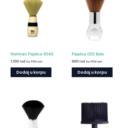
Nishman Pajalica 954S
Pajalica G55 Bela
1.100
rsd
690
rsd
Sa PDV-om
Sa PDV-om
Dodaj u korpu
Dodaj u korpu
Ovaj
proizvod
ima
više
varijanti.