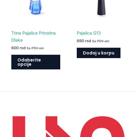
Opcije
mogu
biti
izabrane
na
Trina Pajalice Prirodna
Pajalica G13
stranici
Dlaka
690
rsd
Sa PDV-om
proizvoda.
600
rsd
Sa PDV-om
Dodaj u korpu
Odaberite
opcije