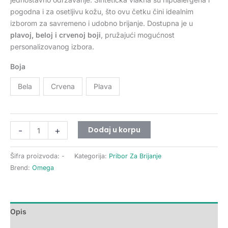
pogodna i za osetljivu kožu, što ovu četku čini idealnim
izborom za savremeno i udobno brijanje. Dostupna je u
plavoj, beloj i crvenoj boji
, pružajući mogućnost
personalizovanog izbora.
Boja
Bela
Crvena
Plava
Dodaj u korpu
-
+
Šifra proizvoda:
-
Kategorija:
Pribor Za Brijanje
Brend:
Omega
Opis