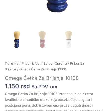
Почетна
/
Pribor & Alat
/
Barber Oprema
/
Pribor Za
Brijanje
/ Omega Četka Za Brijanje 10108
Omega Četka Za Brijanje 10108
1.150
rsd
Sa PDV-om
Omega Četka Za Brijanje 10108
izrađena je od
ekstra
kvalitetne sintetičke dlake
koja obezbeđuje bogatu i
postojanu penu, dok istovremeno pruža dugotrajnost i
jednostavno održavanje. Sintetička vlakna su hipoalergena i