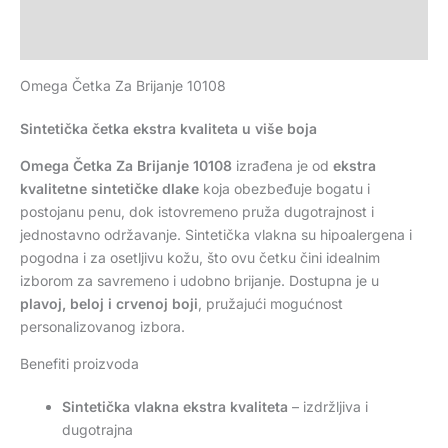
Dodatne informacije
Recenzije (0)
Omega Četka Za Brijanje 10108
Sintetička četka ekstra kvaliteta u više boja
Omega Četka Za Brijanje 10108
izrađena je od
ekstra
kvalitetne sintetičke dlake
koja obezbeđuje bogatu i
postojanu penu, dok istovremeno pruža dugotrajnost i
jednostavno održavanje. Sintetička vlakna su hipoalergena i
pogodna i za osetljivu kožu, što ovu četku čini idealnim
izborom za savremeno i udobno brijanje. Dostupna je u
plavoj, beloj i crvenoj boji
, pružajući mogućnost
personalizovanog izbora.
Benefiti proizvoda
Sintetička vlakna ekstra kvaliteta
– izdržljiva i
dugotrajna