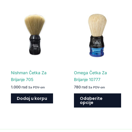
Ovaj
proiz
ima
više
varija
Opcij
mogu
biti
izabr
na
Nishman Četka Za
Omega Četka Za
strani
Brijanje 705
Brijanje 10777
proiz
1.000
rsd
780
rsd
Sa PDV-om
Sa PDV-om
Dodaj u korpu
Odaberite
opcije