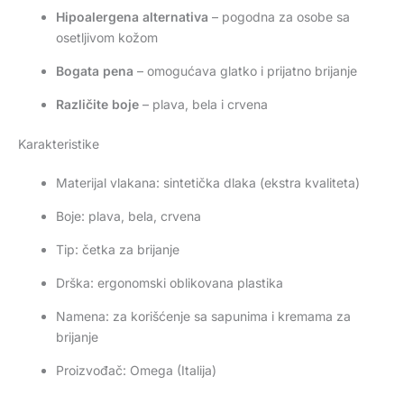
Hipoalergena alternativa
– pogodna za osobe sa
osetljivom kožom
Bogata pena
– omogućava glatko i prijatno brijanje
Različite boje
– plava, bela i crvena
Karakteristike
Materijal vlakana: sintetička dlaka (ekstra kvaliteta)
Boje: plava, bela, crvena
Tip: četka za brijanje
Drška: ergonomski oblikovana plastika
Namena: za korišćenje sa sapunima i kremama za
brijanje
Proizvođač: Omega (Italija)