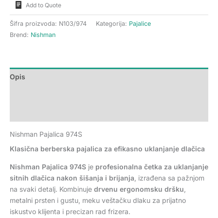
Add to Quote
Šifra proizvoda:
N103/974
Kategorija:
Pajalice
Brend:
Nishman
Opis
Dodatne informacije
Recenzije (0)
Nishman Pajalica 974S
Klasična berberska pajalica za efikasno uklanjanje dlačica
Nishman Pajalica 974S
je
profesionalna četka za uklanjanje
sitnih dlačica nakon šišanja i brijanja
, izrađena sa pažnjom
na svaki detalj. Kombinuje
drvenu ergonomsku dršku
,
metalni prsten i gustu, meku veštačku dlaku za prijatno
iskustvo klijenta i precizan rad frizera.