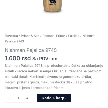
Почетна
/
Pribor & Alat
/
Pomoćni Pribor
/
Pajalice
/ Nishman
Pajalica 974S
Nishman Pajalica 974S
1.600
rsd
Sa PDV-om
Nishman Pajalica 974S
je
profesionalna četka za uklanjanje
sitnih dlačica nakon šišanja i brijanja
, izrađena sa pažnjom
na svaki detalj. Kombinuje
drvenu ergonomsku dršku
,
metalni prsten i gustu, meku veštačku dlaku za prijatno
iskustvo klijenta i precizan rad frizera.
Dodaj u korpu
-
+