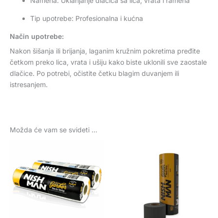
Namena: Uklanjanje dlačica sa lica, vrata i ramena
Tip upotrebe: Profesionalna i kućna
Način upotrebe:
Nakon šišanja ili brijanja, laganim kružnim pokretima pređite
četkom preko lica, vrata i ušiju kako biste uklonili sve zaostale
dlačice. Po potrebi, očistite četku blagim duvanjem ili
istresanjem.
Možda će vam se svideti …