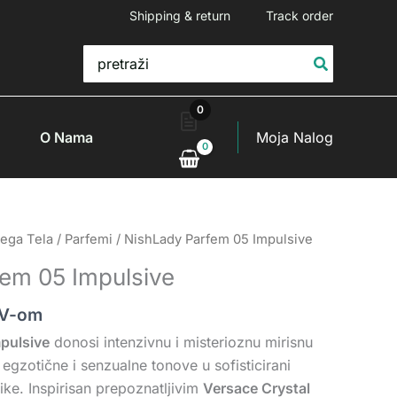
Shipping & return
Track order
Search
for:
0
O Nama
Moja Nalog
ega Tela
/
Parfemi
/ NishLady Parfem 05 Impulsive
em 05 Impulsive
DV-om
pulsive
donosi intenzivnu i misterioznu mirisnu
egzotične i senzualne tonove u sofisticirani
ke. Inspirisan prepoznatljivim
Versace Crystal