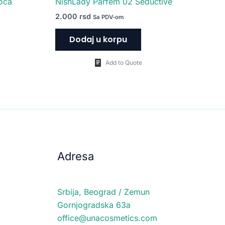
oca
NishLady Parfem 02 Seductive
2.000
rsd
Sa PDV-om
Dodaj u korpu
Add to Quote
Adresa
Srbija, Beograd / Zemun
Gornjogradska 63a
office@unacosmetics.com