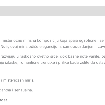
i misterioznu mirisnu kompoziciju koja spaja egzotične i se
 Noir
, ovaj miris odiše elegancijom, samopouzdanjem i zavo
azvijaju u raskošno cvetno srce, dok bazne note vanile, pačul
e izlaske, romantične trenutke i prilike kada želite da ostavi
i misteriozan miris.
gantna i senzualna.
jnost
.