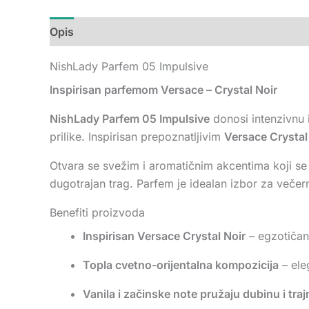
Opis
Dodatne informacije
Recenzije (0)
NishLady Parfem 05 Impulsive
Inspirisan parfemom Versace – Crystal Noir
NishLady Parfem 05 Impulsive
donosi intenzivnu 
prilike. Inspirisan prepoznatljivim
Versace Crystal
Otvara se svežim i aromatičnim akcentima koji se r
dugotrajan trag. Parfem je idealan izbor za večernj
Benefiti proizvoda
Inspirisan Versace Crystal Noir
– egzotičan 
Topla cvetno-orijentalna kompozicija
– ele
Vanila i začinske note pružaju dubinu i tra