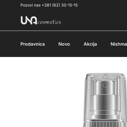
Pređi
Pozovi nas +381 (62) 30-15-15
na
sadržaj
Prodavnica
Novo
Akcija
Nishm