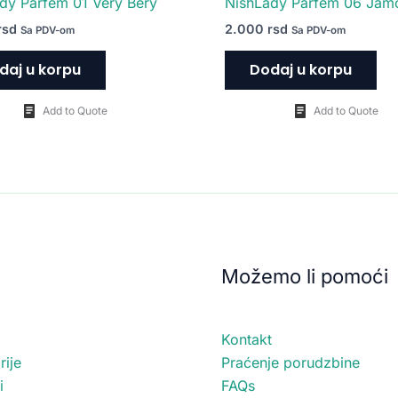
dy Parfem 01 Very Bery
NishLady Parfem 06 Jam
rsd
2.000
rsd
Sa PDV-om
Sa PDV-om
daj u korpu
Dodaj u korpu
Add to Quote
Add to Quote
Možemo li pomoći
Kontakt
ije
Praćenje porudzbine
i
FAQs