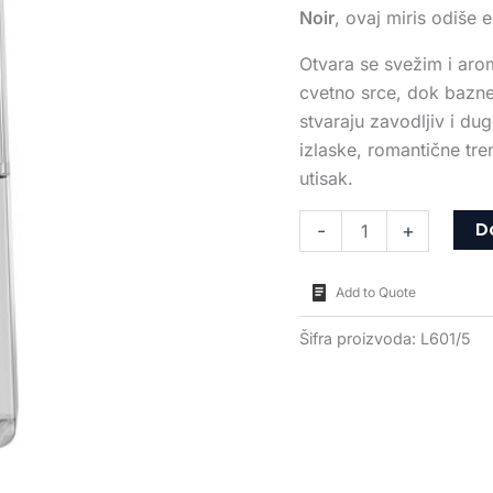
Noir
, ovaj miris odiše
Otvara se svežim i aro
cvetno srce, dok bazne n
stvaraju zavodljiv i du
izlaske, romantične tren
utisak.
D
-
+
Add to Quote
Šifra proizvoda:
L601/5