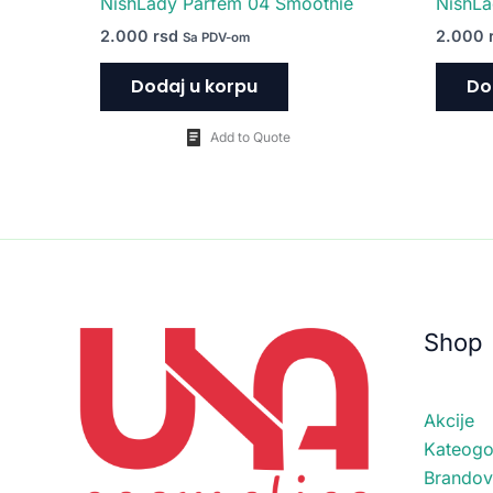
NishLady Parfem 04 Smoothie
NishLa
2.000
rsd
2.000
Sa PDV-om
Dodaj u korpu
Do
Add to Quote
Shop
Akcije
Kateogor
Brandov