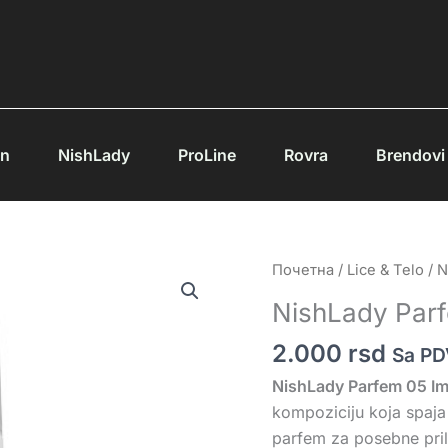
an
NishLady
ProLine
Rovra
Brendovi
NishLady
Почетна
/
Lice & Telo
/
N
Parfem
NishLady Parf
05
Impulsive
2.000
rsd
Sa P
količina
NishLady Parfem 05 Im
kompoziciju koja spaja 
parfem za posebne prili