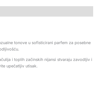
nzualne tonove u sofisticirani parfem za posebne
dljivošću.
ija i toplih začinskih nijansi stvaraju zavodljiv i
te upečatljiv utisak.