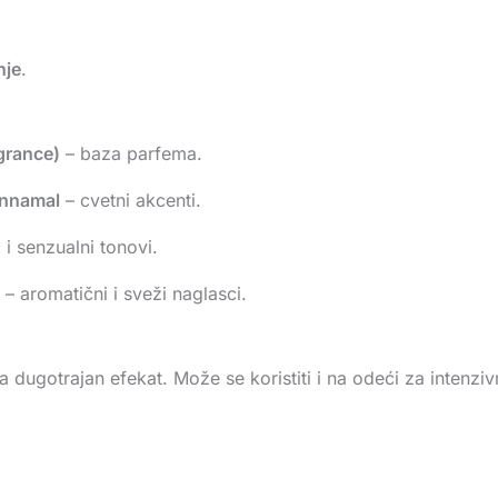
nje
.
grance)
– baza parfema.
innamal
– cvetni akcenti.
 i senzualni tonovi.
– aromatični i sveži naglasci.
 dugotrajan efekat. Može se koristiti i na odeći za intenzivn