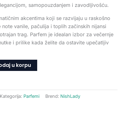
 elegancijom, samopouzdanjem i zavodljivošću.
matičnim akcentima koji se razvijaju u raskošno
ote vanile, pačulija i toplih začinskih nijansi
gotrajan trag. Parfem je idealan izbor za večernje
utke i prilike kada želite da ostavite upečatljiv
odaj u korpu
Kategorija:
Parfemi
Brend:
NishLady