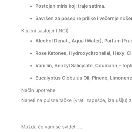
Postojan miris koji traje satima
.
Savršen za posebne prilike i večernje noše
Ključni sastojci (INCI)
Alcohol Denat., Aqua (Water), Parfum (Fra
Rose Ketones, Hydroxycitronellal, Hexyl C
Vanillin, Benzyl Salicylate, Coumarin
– topli
Eucalyptus Globulus Oil, Pinene, Limonene
Način upotrebe
Naneti na pulsne tačke (vrat, zapešće, iza ušiju) za
Možda će vam se svideti …